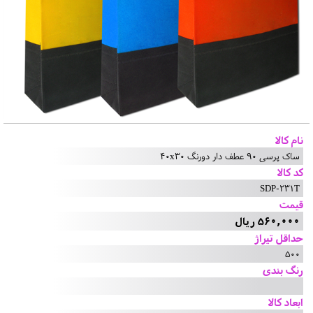
نام کالا
ساک پرسی 90 عطف دار دورنگ 40x30
کد کالا
SDP-231T
قیمت
560,000 ریال
حداقل تیراژ
500
رنگ بندی
ابعاد کالا