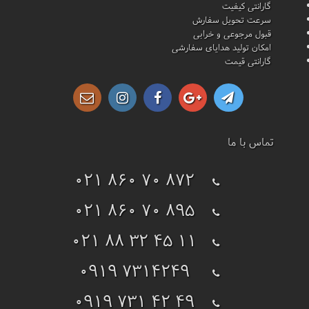
گارانتی کیفیت
سرعت تحویل سفارش
قبول مرجوعی و خرابی
امکان تولید هدایای سفارشی
گارانتی قیمت
تماس با ما
021 860 70 872
021 860 70 895
021 88 32 45 11
0919 7314249
0919 731 42 49