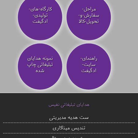
مراحل-
کارگاه-های-
سفارش-و-
تولیدی-
تحویل-کالا
ادگیفت
راهنمای-
نمونه هدایای
سایت-
تبلیغاتی چاپ
ادگیفت
شده
هدایای تبلیغاتی نفیس
ست هدیه مدیریتی
تندیس میناکاری
ست هدیه دیجیتال