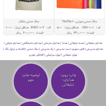
ساک دستی سوزنی 35x45x10
ساک دستی متقال
کد: SDS-101
حداقل تيراژ: 500
کد: PSDT-104
حداقل تيراژ: 1000
قیمت: 740,000 ريال
قیمت: 600,000 ريال
هدایای تبلیغاتی | هدیه تبلیغاتی | هدایا | هدایای سازمانی | هدایای نمایشگاهی | هدایای شرکتی |
هدایای مدیریتی | فلش مموری | ست مدیریتی | پک مدیریتی | ساک دستی | فلاسک و تراول ماگ |
لیوان تبلیغاتی | لیوان سرامیکی | آفتابگیر خودرو
چاپ-روی-
توصیه‌-های-
هدایای-
مهم
تبلیغاتی