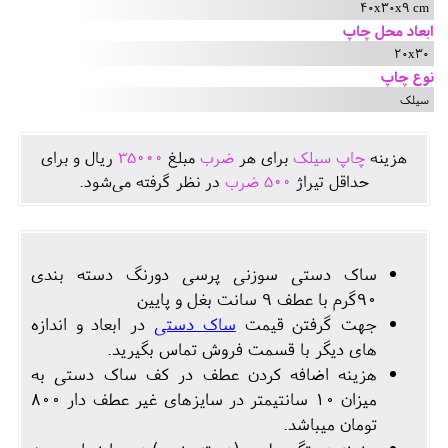
40x30x9 cm
ابعاد محل چاپ
20x30
نوع چاپ
سیلک
هزينه
چاپ سیلک
برای هر
ضرب
مبلغ
35000
ريال و برای
حداقل تيراژ
500
ضرب
در نظر گرفته می‌شود.
ساک دستی سوزنی پرسی دورنگ دسته بندی
90گرم با عطف 9 سانت بغل و پایین
جهت گرفتن قیمت
ساک دستی
در ابعاد و اندازه
های دیگر با قسمت فروش تماس بگیرید.
هزینه اضافه کردن عطف در کف ساک دستی به
میزان 10 سانتیمتر در سایزهای غیر عطف دار 800
تومان میباشد.