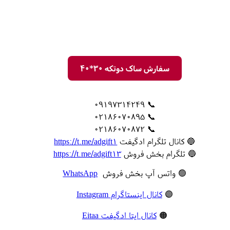
سفارش ساک دوتکه 30*40
📞 09197314249
📞 02186070895
📞 02186070872
🔵 کانال تلگرام ادگیفت
https://t.me/adgift1
🔵 تلگرام بخش فروش
https://t.me/adgift13
🟢 واتس آپ بخش فروش
WhatsApp
🟣
کانال اینستاگرام Instagram
🟠
کانال ایتا ادگیفت Eitaa