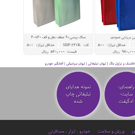
 برزنتی عمودی
ساک پرسی90 عطف بغل و کف 40x30
حداقل تيراژ: 500
کد: SDP-231K
حداقل تيراژ: 500
قیمت: 530,000 ريال
سک و تراول ماگ | لیوان تبلیغاتی | لیوان سرامیکی | آفتابگیر خودرو
راهنمای-
نمونه هدایای
سایت-
تبلیغاتی چاپ
ادگیفت
شده
ی
ورزش و سلامت
خودرو ، ابزار ، مسافرتی