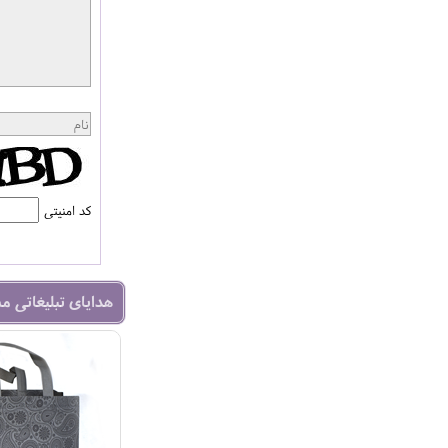
کد امنیتی
هدایای تبلیغاتی م