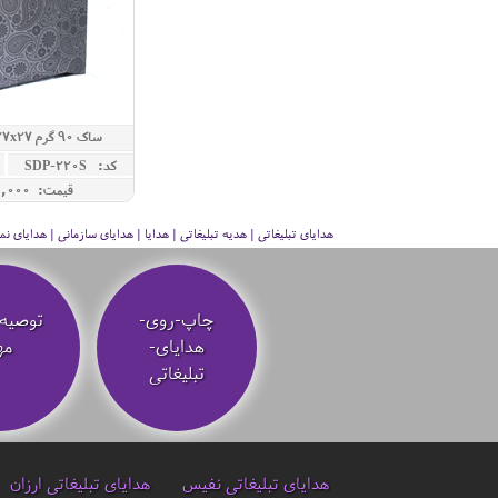
ساک 90 گرم 27x27 عطف 10 سانت
کد: SDP-220S
قیمت: 460,000 ريال
هدایای تبلیغاتی | هدیه تبلیغاتی | هدایا | هدایای سازمانی | هدایای
چاپ-روی-
توصیه‌
هدایای-
مه
تبلیغاتی
هدایای تبلیغاتی نفیس
هدایای تبلیغاتی ارزان