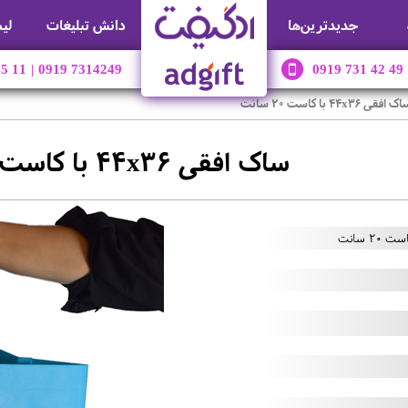
جديدترين‌ها
دانش تبلیغات
لی
45 11
|
0919 7314249
0919 731 42 49
 افقی 44x36 با کاست 20 سانت
ساک افقی 44x36 با کاست 20 سانت