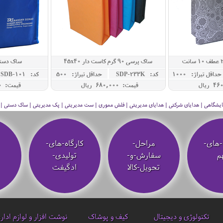
ساک پرسی 90 گرم کاست دار 45x40
ساک دستی
حداقل تيراژ: 1000
کد: SDP-233K
حداقل تيراژ: 500
کد: SDB-101
قیمت: 680,000 ريال
قیمت: 980,000 ريال
 نمایشگاهی | هدایای شرکتی | هدایای مدیریتی | فلش مموری | ست مدیریتی | پک مدیریتی | ساک دستی | فلا
-های-
مراحل-
کارگاه-های-
م
سفارش-و-
تولیدی-
تحویل-کالا
ادگیفت
تکنولوژی و دیجیتال
کیف و پوشاک
نوشت افزار و لوازم ادار