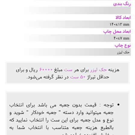
رنگ بندی
ابعاد کالا
140x12 mm
ابعاد محل چاپ
40x7 mm
نوع چاپ
حک لیزر
هزينه
حک لیزر
برای هر
ست
مبلغ
60000
ريال و برای
حداقل تيراژ
50
ست
در نظر گرفته می‌شود.
توجه : قیمت بدون جعبه می باشد برای انتخاب
جعبه میتوانید وارد دسته " جعبه خودکار " شوید و
نوع و مدل جعبه برای این ست را انتخاب نمایید که
بالطبع هزینه جعبه متناسب با انتخاب شما به
سفارش افزوده خواهد شد.