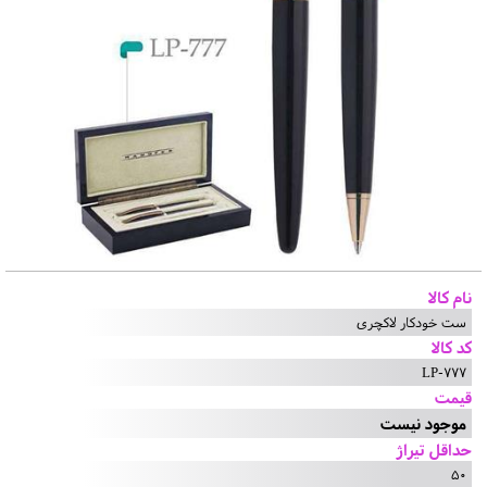
نام کالا
ست خودکار لاکچری
کد کالا
LP-777
قیمت
موجود نیست
حداقل تیراژ
50