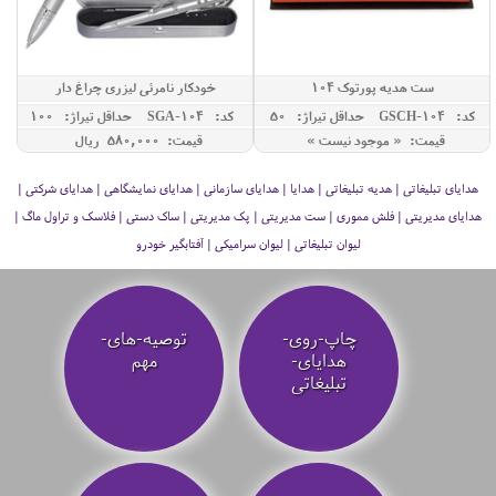
ست هدیه پورتوک 104
خودکار نامرئی لیزری چراغ دار
کد: GSCH-104
حداقل تيراژ: 50
کد: SGA-104
حداقل تيراژ: 100
قیمت: « موجود نیست »
قیمت: 580,000 ريال
هدایای تبلیغاتی | هدیه تبلیغاتی | هدایا | هدایای سازمانی | هدایای نمایشگاهی | هدایای شرکتی |
هدایای مدیریتی | فلش مموری | ست مدیریتی | پک مدیریتی | ساک دستی | فلاسک و تراول ماگ |
لیوان تبلیغاتی | لیوان سرامیکی | آفتابگیر خودرو
چاپ-روی-
توصیه‌-های-
هدایای-
مهم
تبلیغاتی