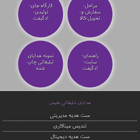
مراحل-
کارگاه-های-
سفارش-و-
تولیدی-
تحویل-کالا
ادگیفت
راهنمای-
نمونه هدایای
سایت-
تبلیغاتی چاپ
ادگیفت
شده
هدایای تبلیغاتی نفیس
ست هدیه مدیریتی
تندیس میناکاری
ست هدیه دیجیتال