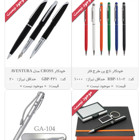
خودکار تاچ پن طرح فلز
خودکار CROSS مدل AVENTURA
کد: RBP-1102
حداقل تيراژ: 1000
کد: GBP-431
حداقل تيراژ: 20
قیمت: « موجود نیست »
قیمت: « موجود نیست »