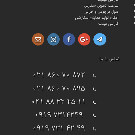
سرعت تحویل سفارش
قبول مرجوعی و خرابی
امکان تولید هدایای سفارشی
گارانتی قیمت
تماس با ما
021 860 70 872
021 860 70 895
021 88 32 45 11
0919 7314249
0919 731 42 49