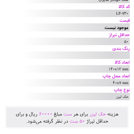
کد کالا
LP-730
قیمت
موجود نیست
حداقل تیراژ
50
رنگ بندی
ابعاد کالا
140x12 mm
ابعاد محل چاپ
40x7 mm
نوع چاپ
حک لیزر
هزينه
حک لیزر
برای هر
ست
مبلغ
60000
ريال و برای
حداقل تيراژ
50
ست
در نظر گرفته می‌شود.