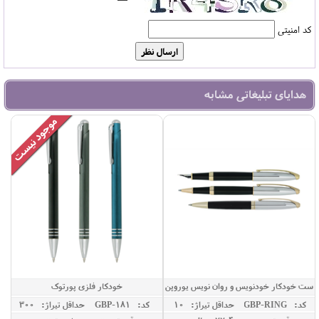
کد امنیتی
هدایای تبلیغاتی مشابه
ست خودکار خودنویس و روان نویس یوروپن
خودکار فلزی پورتوک
مدل RING
کد: GBP-RING
حداقل تيراژ: 10
کد: GBP-181
حداقل تيراژ: 300