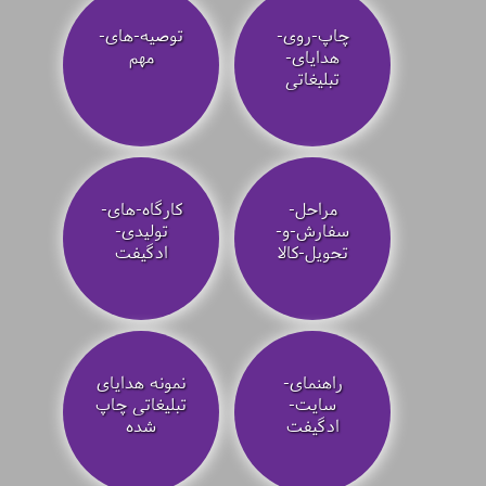
چاپ-روی-
توصیه‌-های-
هدایای-
مهم
تبلیغاتی
مراحل-
کارگاه-های-
سفارش-و-
تولیدی-
تحویل-کالا
ادگیفت
راهنمای-
نمونه هدایای
سایت-
تبلیغاتی چاپ
ادگیفت
شده