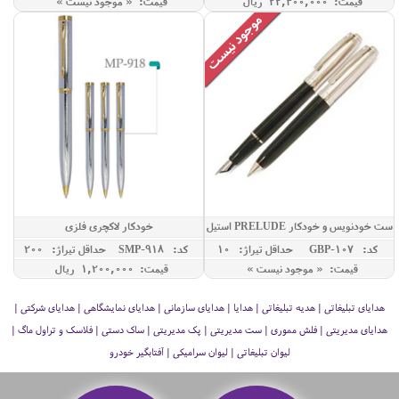
قیمت: 22,400,000 ريال
قیمت: « موجود نیست »
ست خودنویس و خودکار PRELUDE استیل
خودکار لاکچری فلزی
کد: GBP-107
حداقل تيراژ: 10
کد: SMP-918
حداقل تيراژ: 200
قیمت: « موجود نیست »
قیمت: 1,200,000 ريال
هدایای تبلیغاتی | هدیه تبلیغاتی | هدایا | هدایای سازمانی | هدایای نمایشگاهی | هدایای شرکتی |
هدایای مدیریتی | فلش مموری | ست مدیریتی | پک مدیریتی | ساک دستی | فلاسک و تراول ماگ |
لیوان تبلیغاتی | لیوان سرامیکی | آفتابگیر خودرو