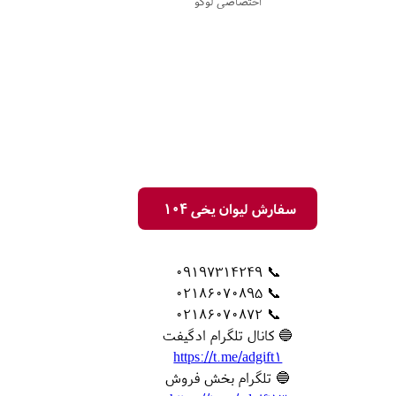
اختصاصی لوگو
سفارش لیوان یخی 104
📞 09197314249
📞 02186070895
📞 02186070872
🔵 کانال تلگرام ادگیفت
https://t.me/adgift1
🔵 تلگرام بخش فروش