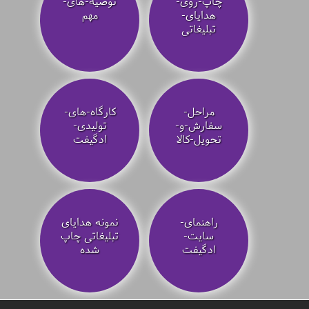
چاپ-روی-
توصیه‌-های-
هدایای-
مهم
تبلیغاتی
مراحل-
کارگاه-های-
سفارش-و-
تولیدی-
تحویل-کالا
ادگیفت
راهنمای-
نمونه هدایای
سایت-
تبلیغاتی چاپ
ادگیفت
شده