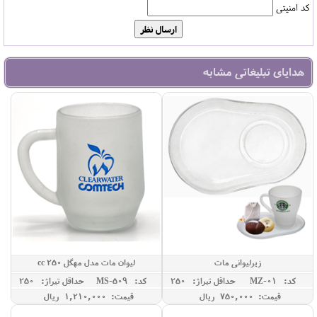
کد امنیتی
هدایای تبلیغاتی مشابه
زیرلیوانی مات
لیوان مات مدل مهگل 250 cc
کد: MZ-01
حداقل تيراژ: 250
کد: MS-509
حداقل تيراژ: 250
قیمت: 750,000 ريال
قیمت: 1,210,000 ريال