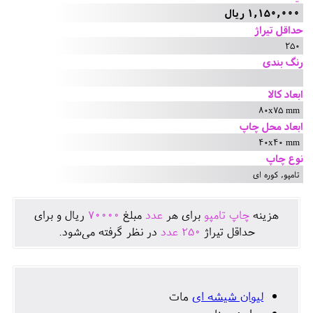
1,150,000 ریال
حداقل تیراژ
250
رنگ بندی
ابعاد کالا
80x75 mm
ابعاد محل چاپ
40x40 mm
نوع چاپ
تامپو, کوره ای
هزينه
چاپ تامپو
برای هر
عدد
مبلغ
70000
ريال و برای
حداقل تيراژ
250
عدد
در نظر گرفته می‌شود.
لیوان شیشه ای
مات