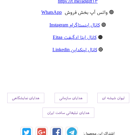
https://t.me/adgift13
🟢 واتس آپ بخش فروش
WhatsApp
🟣
کانال اینستاگرام Instagram
🟠
کانال ایتا ادگیفت Eitaa
🔴
کانال لینکداین Linkedin
لیوان شیشه ای
هدایای سازمانی
هدایای نمایشگاهی
هدایای تبلیغاتی ساخت ایران
اشتراک این محصول: