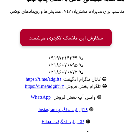
مناسب برای مدیران، مشتریان VIP، همایش‌ها و رویدادهای لوکس
سفارش این فلاسک لاکچری هوشمند
📞 09197314249
📞 02186070895
📞 02186070872
🔵 کانال تلگرام ادگیفت
https://t.me/adgift1
🔵 تلگرام بخش فروش
https://t.me/adgift13
🟢 واتس آپ بخش فروش
WhatsApp
🟣
کانال اینستاگرام Instagram
🟠
کانال ایتا ادگیفت Eitaa