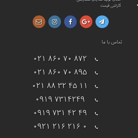
گارانتی قیمت
تماس با ما
021 860 70 872
021 860 70 895
021 88 32 45 11
0919 7314249
0919 731 42 49
0921 216 216 0