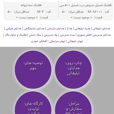
فلاسک استیل دمنوش درب استیل 500 سی
فلاسک سه لیوانه
سی
کد: AF-A2001
حداقل تيراژ: 50
کد: AF-3
حداقل تيراژ: 50
قیمت: « موجود نیست »
قیمت: « موجود نیست »
هدایای تبلیغاتی | هدیه تبلیغاتی | هدایا | هدایای سازمانی | هدایای نمایشگاهی | هدایای شرکتی |
هدایای مدیریتی | فلش مموری | ست مدیریتی | پک مدیریتی | ساک دستی | فلاسک و تراول ماگ |
لیوان تبلیغاتی | لیوان سرامیکی | آفتابگیر خودرو
چاپ-روی-
توصیه‌-های-
هدایای-
مهم
تبلیغاتی
مراحل-
کارگاه-های-
سفارش-و-
تولیدی-
تحویل-کالا
ادگیفت