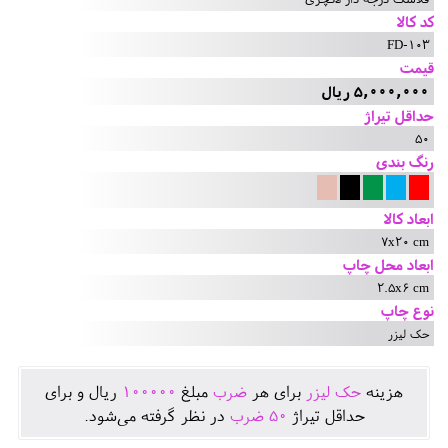
کد کالا
FD-103
قیمت
5,000,000 ریال
حداقل تیراژ
50
رنگ بندی
ابعاد کالا
7x20 cm
ابعاد محل چاپ
2.5x6 cm
نوع چاپ
حک لیزر
هزينه
حک لیزر
برای هر
ضرب
مبلغ
100000
ريال و برای
حداقل تيراژ
50
ضرب
در نظر گرفته می‌شود.