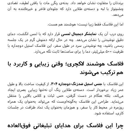
برندتان را متفاوت نشان خواهد داد. بدنه‌ی رنگی مات با بافتی لطیف، تضادی
چشم‌نواز با لبه و دسته‌ی طلایی دارد که جلوه‌ای فاخر و خیره‌کننده به آن
می‌دهد.
اما این فلاسک فقط زیبا نیست؛ هوشمند هم هست.
روی درب آن یک
نمایشگر دیجیتال لمسی
قرار دارد که با لمس انگشت، دمای
دقیق نوشیدنی را نشان می‌دهد. چه در حال ارائه دمنوش گرم در یک جلسه
رسمی باشید، چه نوشیدنی سرد در طول سفر، این فلاسک استیل دوجداره با
ظرفیت ۵۰۰ میلی‌لیتر، دما را برای ساعت‌ها ثابت نگه می‌دارد.
فلاسک هوشمند لاکچری؛ وقتی زیبایی و کاربرد با
هم ترکیب می‌شوند
این فلاسک با
جنس استیل ضدزنگ دوجداره ۳۰۴
، از کیفیت ساخت بالا و طول
عمر زیاد برخوردار است. دسته‌ی طلایی رنگ آن نه‌تنها زیبایی بصری ایجاد
می‌کند، بلکه هنگام در دست گرفتن، حس ثبات و کلاس بالایی را منتقل
می‌نماید. طراحی این فلاسک به‌گونه‌ای‌ست که می‌تواند به‌عنوان یک همراه
روزمره در محیط کار یا سفر، و هم‌زمان به‌عنوان یک نماد ظرافت در جلسات
کاری، استفاده شود.
چرا این فلاسک برای هدایای تبلیغاتی فوق‌العاده