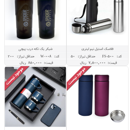
فلاسک استیل نیم لیتری
شیکر یک تکه درب پیچی
کد: FS-500
حداقل تيراژ: 50
کد: W-008
حداقل تيراژ: 200
قیمت: 7,500,000 ريال
قیمت: 850,000 ريال