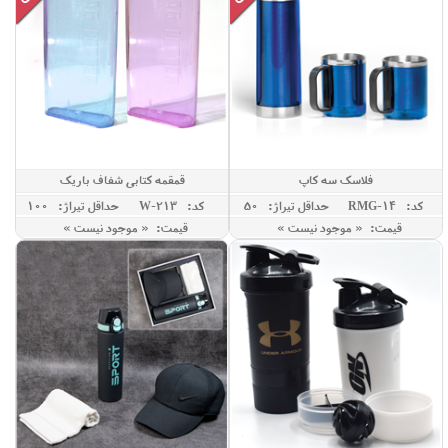
فلاسک سه کاپ
قمقمه کتابی شفاف باریک
کد: RMG-14
حداقل تيراژ: 50
کد: W-213
حداقل تيراژ: 100
قیمت: « موجود نیست »
قیمت: « موجود نیست »