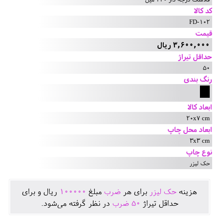
کد کالا
FD-102
قیمت
3,600,000 ریال
حداقل تیراژ
50
رنگ بندی
ابعاد کالا
20x7 cm
ابعاد محل چاپ
3x3 cm
نوع چاپ
حک لیزر
هزينه
حک لیزر
برای هر
ضرب
مبلغ
100000
ريال و برای
حداقل تيراژ
50
ضرب
در نظر گرفته می‌شود.