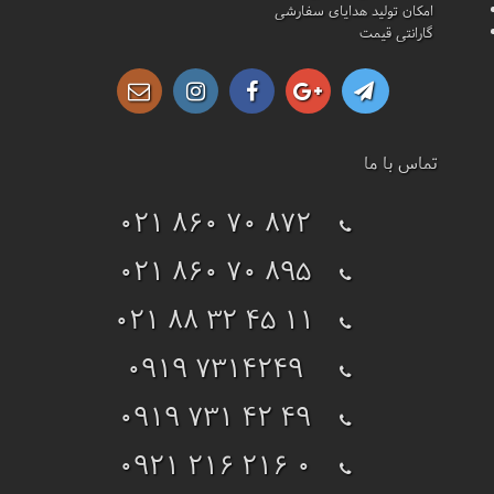
امکان تولید هدایای سفارشی
گارانتی قیمت
تماس با ما
021 860 70 872
021 860 70 895
021 88 32 45 11
0919 7314249
0919 731 42 49
0921 216 216 0