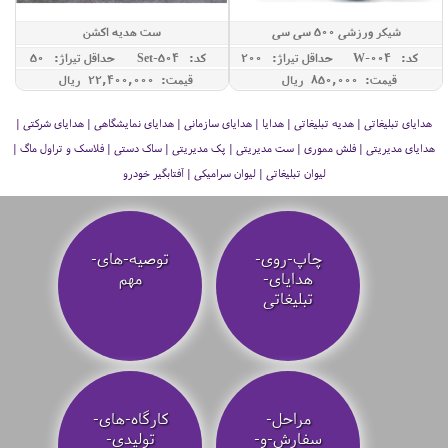
شیکر ورزشی 500 سی سی
ست هدیه اکشن
کد: W-004
حداقل تيراژ: 200
کد: Set-504
حداقل تيراژ: 50
قیمت: 850,000 ريال
قیمت: 22,400,000 ريال
هدایای تبلیغاتی | هدیه تبلیغاتی | هدایا | هدایای سازمانی | هدایای نمایشگاهی | هدایای شرکتی |
هدایای مدیریتی | فلش مموری | ست مدیریتی | پک مدیریتی | ساک دستی | فلاسک و تراول ماگ |
لیوان تبلیغاتی | لیوان سرامیکی | آفتابگیر خودرو
چاپ-روی-
توصیه‌-های-
هدایای-
مهم
تبلیغاتی
مراحل-
کارگاه-های-
سفارش-و-
تولیدی-