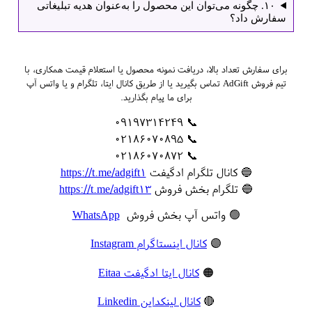
۱۰. چگونه می‌توان این محصول را به‌عنوان هدیه تبلیغاتی
سفارش داد؟
برای سفارش تعداد بالا، دریافت نمونه محصول یا استعلام قیمت همکاری، با
تیم فروش AdGift تماس بگیرید یا از طریق کانال ایتا، تلگرام و یا واتس آپ
برای ما پیام بگذارید.
📞 09197314249
📞 02186070895
📞 02186070872
🔵 کانال تلگرام ادگیفت
https://t.me/adgift1
🔵 تلگرام بخش فروش
https://t.me/adgift13
🟢 واتس آپ بخش فروش
WhatsApp
🟣
کانال اینستاگرام Instagram
🟠
کانال ایتا ادگیفت Eitaa
🔴
کانال لینکداین Linkedin