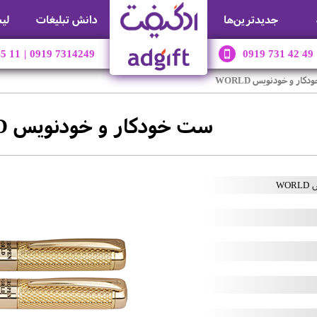
جديدترين‌ها
دانش تبلیغات
لی
45 11
|
0919 7314249
0919 731 42 49
ار و خودنویس WORLD
ست خودکار و خودنویس WORLD
WO