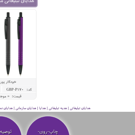
هدایای تبلیغاتی م
خودکار پورتو
کد: GBP-P170
قیمت: « موج
هدایای تبلیغاتی | هدیه تبلیغاتی | هدایا | هدایای سازمانی | هدایای
چاپ-روی-
توصیه‌