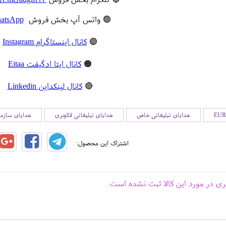
🟢 واتس آپ بخش فروش
atsApp
🟣
کانال اینستاگرام Instagram
🟠
کانال ایتا ادگیفت Eitaa
🔴
کانال لینکداین Linkedin
هدایای تبلیغاتی خاص
هدایای تبلیغاتی لاکچری
هدایای سازما
اشتراک این محصول:
ری در مورد این کالا ثبت نشده است