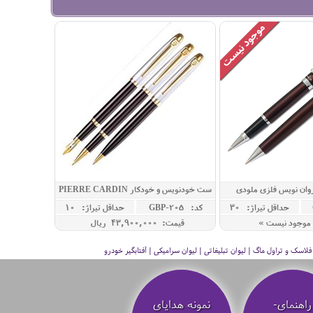
وان نویس فلزی ملودی
ست خودنویس و خودکار PIERRE CARDIN
مدل LEO
حداقل تيراژ: 30
کد: GBP-205
حداقل تيراژ: 10
موجود نیست »
قیمت: 43,900,000 ريال
سک و تراول ماگ | لیوان تبلیغاتی | لیوان سرامیکی | آفتابگیر خودرو
راهنمای-
نمونه هدایای