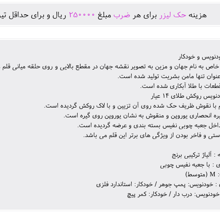
هزينه
حک لیزر
برای هر
ضرب
مبلغ
250000
ريال و برای حداقل تير
نویس و خودکار
 خاص به نام جهان و مزین به تصویر نقشه جهان در مقطع بالایی و روی حلقه میانی قلم م
نوان تنها مامن بشریت تولید شده است.
قطعات با طلا آبکاری شده است.
ویس روکش طلای 14 عیار
م با نقوش ظریف حک شده روی آن تزیین و با لاک روکش گردیده است.
یره انحصاری یوروپن و منقوش به نشان یوروپن روی گیره است.
 داخل جعبه چوبی نفیس بسته بندی و عرضه گردیده است.
ی و فاخر بودن از ویژگی های برتر این قلم می باشد.
 آلیاژ ترکیبی برنج
 : با جعبه نفیس چوبی
ط)
: خودنویس: پمپ جوهر / خودکار: استاندارد فلزی
 خودنویس: درب دار / خودکار: کمر پیچ