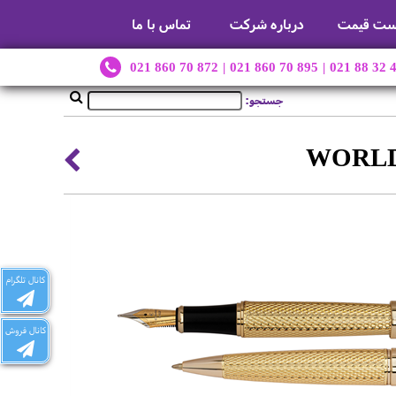
ست قیمت
درباره شرکت
تماس با ما
021 860 70 872
|
021 860 70 895
|
021 88 32 
جستجو:
کانال تلگرام
کانال فروش