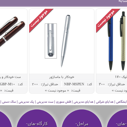
شابه
ک 170
خودکار با ماساژور
ست خودکار و ر
حداقل تيراژ: 300
کد: NBP-MSPEN
حداقل تيراژ: 200
کد: GBP-M10
ود نیست »
قیمت: « موجود نیست »
قیمت: « 
 نمایشگاهی | هدایای شرکتی | هدایای مدیریتی | فلش مموری | ست مدیریتی | پک مدیریتی | ساک دستی | فلا
-های-
مراحل-
کارگاه-های-