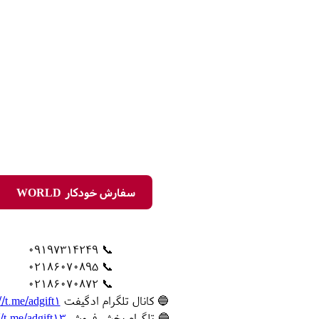
سفارش خودکار WORLD
📞 09197314249
📞 02186070895
📞 02186070872
🔵 کانال تلگرام ادگیفت
//t.me/adgift1
🔵 تلگرام بخش فروش
//t.me/adgift13