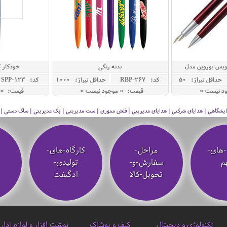
ویس یوروپن مدل
بدنه رنگی
خودکار ک
WI
حداقل تيراژ: 50
کد: RBP-267
حداقل تيراژ: 1000
کد: SPP-123
ود نیست »
قیمت: « موجود نیست »
قیمت: « 
 نمایشگاهی | هدایای شرکتی | هدایای مدیریتی | فلش مموری | ست مدیریتی | پک مدیریتی | ساک دستی | فلا
-های-
مراحل-
کارگاه-های-
م
سفارش-و-
تولیدی-
تحویل-کالا
ادگیفت
تکنولوژی و دیجیتال
کیف و پوشاک
نوشت افزار و لوازم ادار