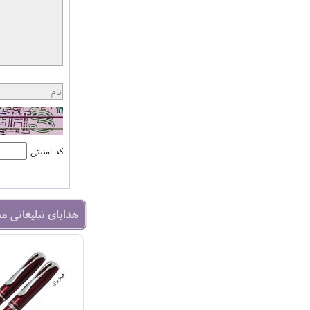
کد امنیتی
هدایای تبلیغاتی م