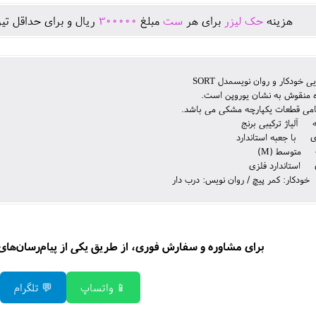
هزينه
حک لیزر
برای هر
ست
مبلغ
300000
ريال و برای حداقل تير
 خودکار و روان نویسمدل SORT
ه منقوش به نشان یوروپن است.
مامی قطعات یکپارچه مشکی می باشد.
آلیاژ ترکیبی برنج
ی با جعبه استاندارد
 متوسط (M)
 استاندارد فلزی
ودکار: کمر پیچ / روان نویس: درب دار
برای مشاوره و سفارش فوری، از طریق یکی از پیام‌رسان‌های زی
📱 واتساپ
💬 تلگرام