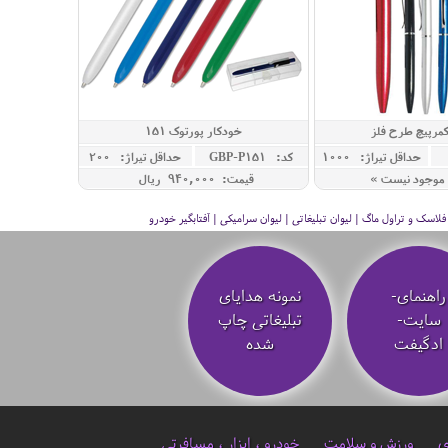
مرپیچ طرح فلز
خودکار پورتوک 151
حداقل تيراژ: 1000
کد: GBP-P151
حداقل تيراژ: 200
موجود نیست »
قیمت: 940,000 ريال
سک و تراول ماگ | لیوان تبلیغاتی | لیوان سرامیکی | آفتابگیر خودرو
راهنمای-
نمونه هدایای
سایت-
تبلیغاتی چاپ
ادگیفت
شده
ی
ورزش و سلامت
خودرو ، ابزار ، مسافرتی