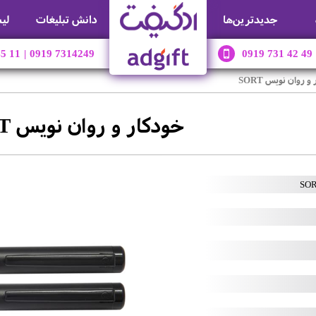
جديدترين‌ها
دانش تبلیغات
لی
45 11
|
0919 7314249
0919 731 42 49
و روان نویس SORT
خودکار و روان نویس SORT