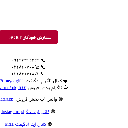
سفارش خودکار SORT
📞 09197314249
📞 02186070895
📞 02186070872
🔵 کانال تلگرام ادگیفت
//t.me/adgift1
🔵 تلگرام بخش فروش
//t.me/adgift13
🟢 واتس آپ بخش فروش
atsApp
🟣
کانال اینستاگرام Instagram
🟠
کانال ایتا ادگیفت Eitaa