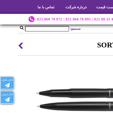
ست قیمت
درباره شرکت
تماس با ما
021 860 70 872
|
021 860 70 895
|
021 88 32 
جستجو:
کانال تلگرام
کانال فروش