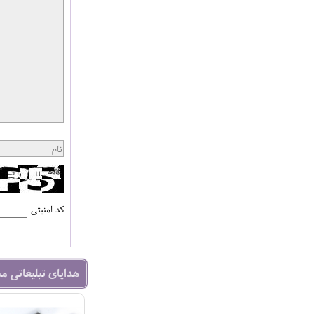
کد امنیتی
هدایای تبلیغاتی م