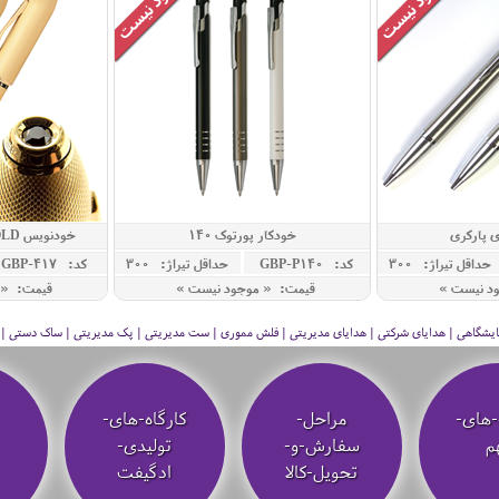
ی پارکری
خودکار پورتوک 140
خودنویس PEERLESS 125 GOLD
حداقل تيراژ: 300
کد: GBP-P140
حداقل تيراژ: 300
کد: GBP-417
ود نیست »
قیمت: « موجود نیست »
قیمت: « 
 نمایشگاهی | هدایای شرکتی | هدایای مدیریتی | فلش مموری | ست مدیریتی | پک مدیریتی | ساک دستی | فلا
-های-
مراحل-
کارگاه-های-
م
سفارش-و-
تولیدی-
تحویل-کالا
ادگیفت