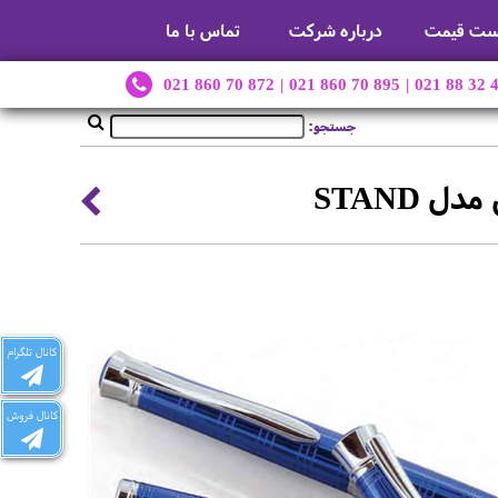
ست قیمت
درباره شرکت
تماس با ما
021 860 70 872
|
021 860 70 895
|
021 88 32 
جستجو:
STAND
کانال تلگرام
کانال فروش