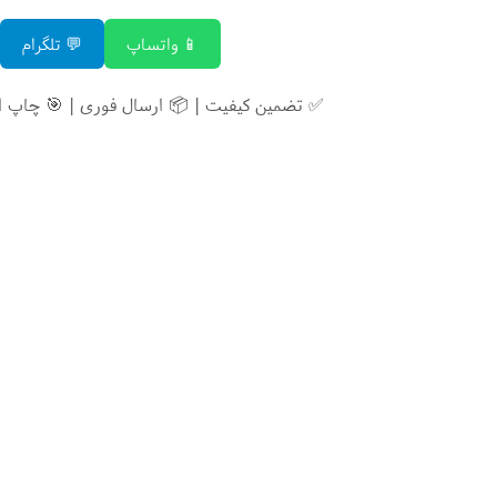
📱 واتساپ
💬 تلگرام
✅ تضمین کیفیت | 📦 ارسال فوری | 🎯 چاپ 