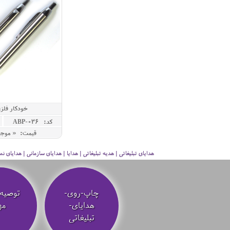
خودکار فلز
کد: ABP-036
قیمت: « موج
هدایای تبلیغاتی | هدیه تبلیغاتی | هدایا | هدایای سازمانی | هدایای
چاپ-روی-
توصیه‌
هدایای-
مه
تبلیغاتی