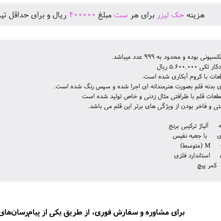
هزينه
حک لیزر
برای هر
ست
مبلغ
400000
ريال و برای حداقل تير
یونی بوده و محدود به 999 عدد میباشد.
 5.600.000 ریال
عات با کروم آبکاری شده است.
 بدنه قلم بصورت هنرمندانه ای اجرا شده و سپس رنگ شده است.
عات قلم با ظرافتی مثال زدنی و خاص تولید شده است
و فاخر بودن از ویژگی های برتر این قلم می باشد.
آلیاژ ترکیبی برنج
ی با جعبه نفیس
توسط)
 استاندارد فلزی
کمر پیچ
برای مشاوره و سفارش فوری، از طریق یکی از پیام‌رسان‌های زی