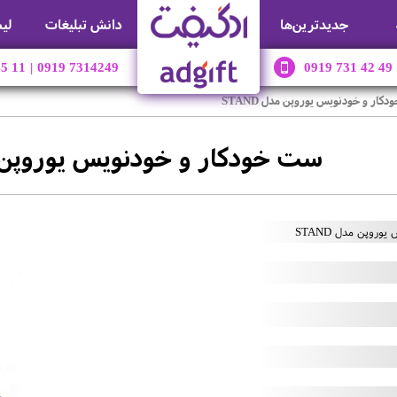
جديدترين‌ها
دانش تبلیغات
لی
45 11
|
0919 7314249
0919 731 42 49
کار و خودنویس یوروپن مدل STAND
ست خودکار و خودنویس یوروپن مدل 
روپن مدل STAND