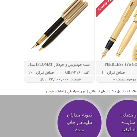
ست خودنویس و خودکار IPLOMAT مدل
LORD
حداقل تيراژ: 1
کد: GBP-316
حداقل تيراژ: 20
موجود نیست »
قیمت: 32,900,000 ريال
سک و تراول ماگ | لیوان تبلیغاتی | لیوان سرامیکی | آفتابگیر خودرو
راهنمای-
نمونه هدایای
سایت-
تبلیغاتی چاپ
ادگیفت
شده