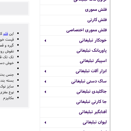
فلش مموری
فلش کارتی
فلش مموری اختصاصی
این
قلم
کلکس
قیمت خودکار تکی
خودکار تبلیغاتی
گیره و قط
پاوربانک تبلیغاتی
نقوش روی
تک تک قط
اسپیکر تبلیغاتی
خوش دستی 
ابزار آلات تبلیغاتی
جنس بدنه 
بسته بند
ساک دستی تبلیغاتی
سایز نوک M (م
جاکلیدی تبلیغاتی
نوع مغزی
مکانیزم 
جا کارتی تبلیغاتی
آفتابگیر تبلیغاتی
لیوان تبلیغاتی