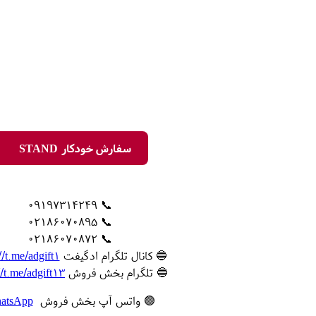
سفارش خودکار STAND
📞 09197314249
📞 02186070895
📞 02186070872
🔵 کانال تلگرام ادگیفت
//t.me/adgift1
🔵 تلگرام بخش فروش
//t.me/adgift13
🟢 واتس آپ بخش فروش
atsApp