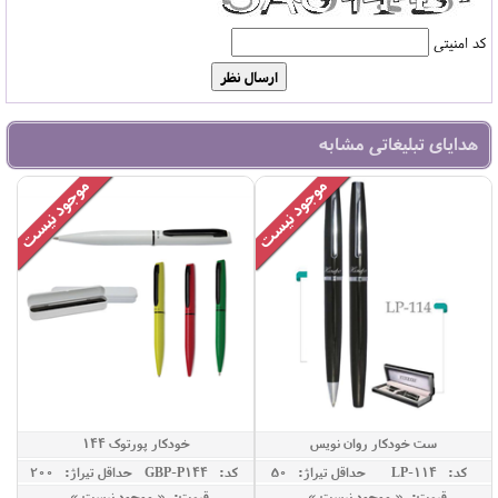
کد امنیتی
هدایای تبلیغاتی مشابه
ست خودکار روان نویس
خودکار پورتوک 144
کد: LP-114
حداقل تيراژ: 50
کد: GBP-P144
حداقل تيراژ: 200
قیمت: « موجود نیست »
قیمت: « موجود نیست »