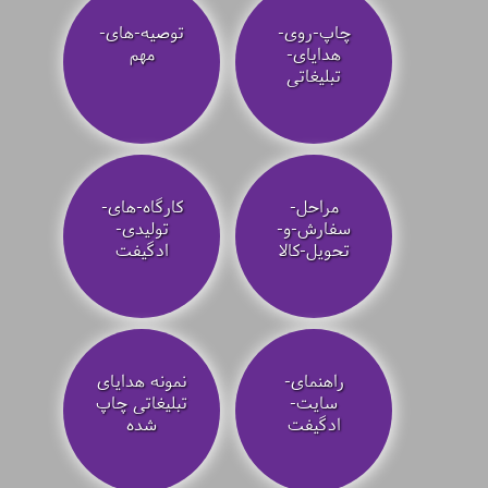
چاپ-روی-
توصیه‌-های-
هدایای-
مهم
تبلیغاتی
مراحل-
کارگاه-های-
سفارش-و-
تولیدی-
تحویل-کالا
ادگیفت
راهنمای-
نمونه هدایای
سایت-
تبلیغاتی چاپ
ادگیفت
شده