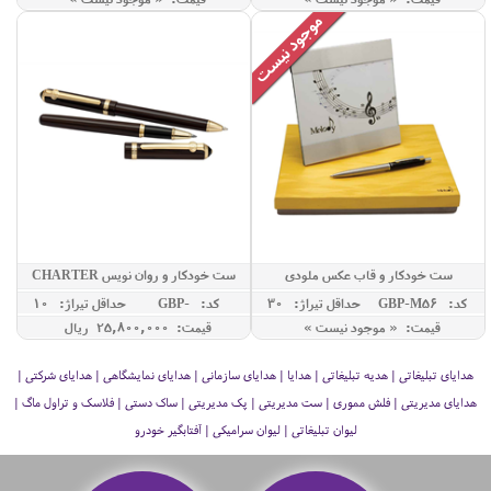
ست خودکار و قاب عکس ملودی
ست خودکار و روان نویس CHARTER
کد: GBP-M56
حداقل تيراژ: 30
کد: GBP-
حداقل تيراژ: 10
CHARTER
قیمت: « موجود نیست »
قیمت: 25,800,000 ريال
هدایای تبلیغاتی | هدیه تبلیغاتی | هدایا | هدایای سازمانی | هدایای نمایشگاهی | هدایای شرکتی |
هدایای مدیریتی | فلش مموری | ست مدیریتی | پک مدیریتی | ساک دستی | فلاسک و تراول ماگ |
لیوان تبلیغاتی | لیوان سرامیکی | آفتابگیر خودرو