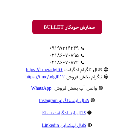
سفارش خودکار BULLET
📞 09197314249
📞 02186070895
📞 02186070872
🔵 کانال تلگرام ادگیفت
https://t.me/adgift1
🔵 تلگرام بخش فروش
https://t.me/adgift13
🟢 واتس آپ بخش فروش
WhatsApp
🟣
کانال اینستاگرام Instagram
🟠
کانال ایتا ادگیفت Eitaa
🔴
کانال لینکداین Linkedin