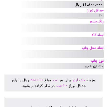
11,800,000 ریال
حداقل تیراژ
20
رنگ بندی
ابعاد کالا
ابعاد محل چاپ
نوع چاپ
حک لیزر, تامپو
هزينه
حک لیزر
برای هر
عدد
مبلغ
250000
ريال و برای
حداقل تيراژ
20
عدد
در نظر گرفته می‌شود.