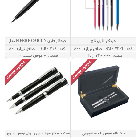
خودکار فلزی تاچ
خودکار فلزی PIERRE CARDIN مدل
OFFICER
کد: SMP-730T
حداقل تيراژ: 500
کد: GBP-216
حداقل تيراژ: 50
قیمت: 330,000 ريال
قیمت: « موجود نیست »
ست قلم نفیس با جعبه چوبی
ست خودکار خودنویس و روان نویس یوروپن