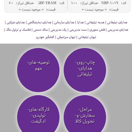
مدل TRAM
کد: NBP-1019
حداقل تيراژ: 100
کد: GBP-TRAM
حداقل تيراژ: 20
قیمت: « موجود نیست »
قیمت: « موجود نیست »
هدایای تبلیغاتی | هدیه تبلیغاتی | هدایا | هدایای سازمانی | هدایای نمایشگاهی | هدایای شرکتی |
هدایای مدیریتی | فلش مموری | ست مدیریتی | پک مدیریتی | ساک دستی | فلاسک و تراول ماگ |
لیوان تبلیغاتی | لیوان سرامیکی | آفتابگیر خودرو
چاپ-روی-
توصیه‌-های-
هدایای-
مهم
تبلیغاتی
مراحل-
کارگاه-های-
سفارش-و-
تولیدی-
تحویل-کالا
ادگیفت