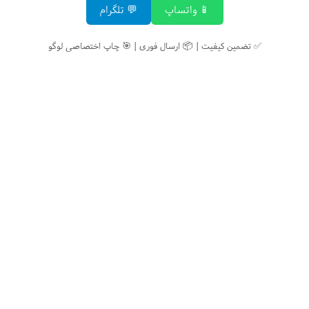
📱 واتساپ
💬 تلگرام
✅ تضمین کیفیت | 📦 ارسال فوری | 🎯 چاپ اختصاصی لوگو