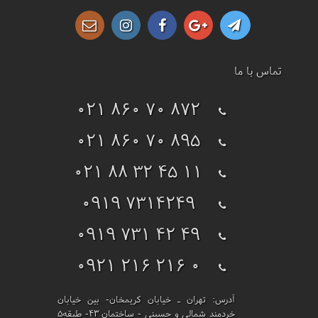
تماس با ما
021 860 70 872
021 860 70 895
021 88 32 45 11
0919 7314249
0919 731 42 49
0921 216 216 0
آدرس:
تهران ـ خیابان کریمخان- بین خیابان
خردمند شمالی و حسینی - ساختمان 43- طبقه5