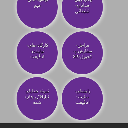
هدایای-
مهم
تبلیغاتی
مراحل-
کارگاه-های-
سفارش-و-
تولیدی-
تحویل-کالا
ادگیفت
راهنمای-
نمونه هدایای
سایت-
تبلیغاتی چاپ
ادگیفت
شده