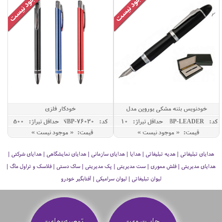
خودنویس بئنه مشکی یوروپن مدل
خودکار فلزی
LEADER
کد: GBP-LEADER
حداقل تيراژ: 10
کد: NBP-76030
حداقل تيراژ: 500
قیمت: « موجود نیست »
قیمت: « موجود نیست »
هدایای تبلیغاتی | هدیه تبلیغاتی | هدایا | هدایای سازمانی | هدایای نمایشگاهی | هدایای شرکتی |
هدایای مدیریتی | فلش مموری | ست مدیریتی | پک مدیریتی | ساک دستی | فلاسک و تراول ماگ |
لیوان تبلیغاتی | لیوان سرامیکی | آفتابگیر خودرو
چاپ-روی-
توصیه‌-های-