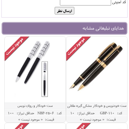
کد امنیتی
هدایای تبلیغاتی مشابه
ست خودنویس و خودکار مشکی گیره طلائی
ست خودکار و روان نویس
مدل 300
کد: GBP-110
حداقل تيراژ: 10
کد: NBP-2506
حداقل تيراژ: 100
قیمت: « موجود نیست »
قیمت: « موجود نیست »