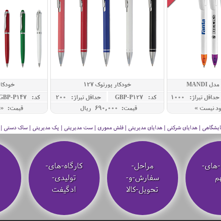
 MANDI
خودکار پورتوک 127
خودکار 
حداقل تيراژ: 1000
کد: GBP-P127
حداقل تيراژ: 200
کد: GBP-P147
ود نیست »
قیمت: 690,000 ريال
قیمت: « 
 نمایشگاهی | هدایای شرکتی | هدایای مدیریتی | فلش مموری | ست مدیریتی | پک مدیریتی | ساک دستی | فلا
-های-
مراحل-
کارگاه-های-
م
سفارش-و-
تولیدی-
تحویل-کالا
ادگیفت