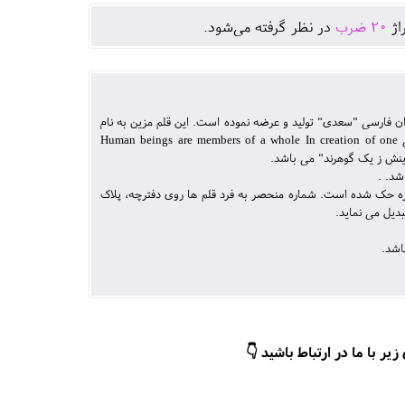
اژ
20
ضرب
در نظر گرفته می‌شود.
20 و در راستای تجلیل از شاعر سخن دان فارسی "سعدی" تولید و عرضه نموده است. این قلم مزین به نام
سعدی و یک بیت شعر معروف سعدی روی حلقه میانی است. شعر حک شده روی حلقه میانی Human beings are members of a whole In creation of one
شد. .
یره حک شده است. شماره منحصر به فرد قلم ها روی دفترچه، پلاک
یل می نماید.
اشد.
ر با ما در ارتباط باشید 👇