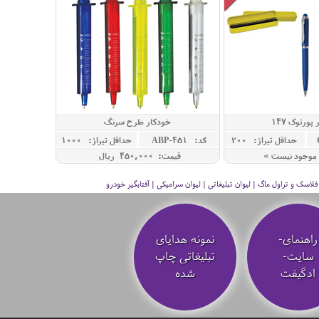
پورتوک 147
خودکار طرح سرنگ
حداقل تيراژ: 200
کد: ABP-451
حداقل تيراژ: 1000
موجود نیست »
قیمت: 450,000 ريال
سک و تراول ماگ | لیوان تبلیغاتی | لیوان سرامیکی | آفتابگیر خودرو
راهنمای-
نمونه هدایای
سایت-
تبلیغاتی چاپ
ادگیفت
شده