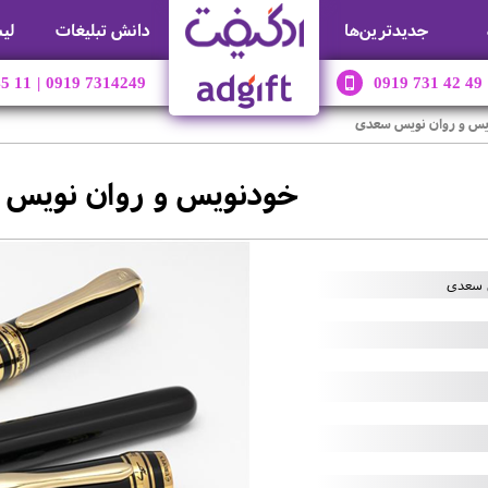
جديدترين‌ها
دانش تبلیغات
لی
45 11
|
0919 7314249
0919 731 42 49
یس و روان نویس سعدی
خودنویس و روان نویس
 سعدی