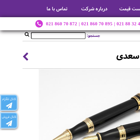
ست قیمت
درباره شرکت
تماس با ما
021 860 70 872
|
021 860 70 895
|
021 88 32 
جستجو:
 سعدی
کانال تلگرام
کانال فروش