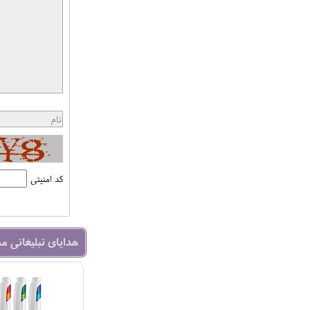
کد امنیتی
هدایای تبلیغاتی م