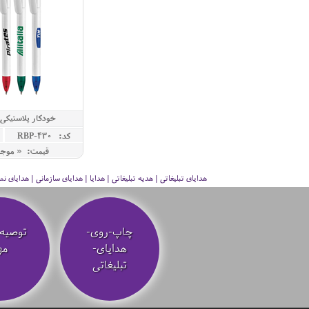
خودکار پلاستیکی مدل
کد: RBP-430
قیمت: « موج
هدایای تبلیغاتی | هدیه تبلیغاتی | هدایا | هدایای سازمانی | هدایای
چاپ-روی-
توصیه‌
هدایای-
مه
تبلیغاتی