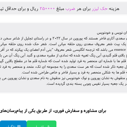
هزينه
حک لیزر
برای هر
ضرب
مبلغ
250000
ريال و برای حداقل تير
ن نویس و خودنویس
- قلم های سعدی آثاری فاخر هستند که یوروپن در سال 22
دم اعضای یک پیکرند که در آفرینش ز یک گوهرند" می باشد.
بالای قلم گنبدی آبی رنگ تعبیه شده که نمادی از مقبره سعدی و گنبد آبی رنگ آن می با
لم ها با شماره ای منحصر به فرد تولید شده است که شماره قلم ها در مقطع بالایی گ
ل جعبه ذکر شده است که هر ست سعدی را به مجموعه ای تک، متحد و منحصر به فرد تبد
ه قلم ها به شکلی منحصر به فرد و بسیار فاخر و خاص طراحی شده است.
م منقوش به نشان یوروپن و نوک خودنویس نیز منقوش به نام سعدی و نشان یوروپن می ب
در یک جعبه بسیار نفیس چوبی بسته بندی گردیده است.
برای مشاوره و سفارش فوری، از طریق یکی از پیام‌رسان‌های زی
📱 واتساپ
💬 تلگرام