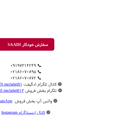
سفارش خودکار SAADI
📞 09197314249
📞 02186070895
📞 02186070872
🔵 کانال تلگرام ادگیفت
//t.me/adgift1
🔵 تلگرام بخش فروش
//t.me/adgift13
🟢 واتس آپ بخش فروش
atsApp
🟣
کانال اینستاگرام Instagram