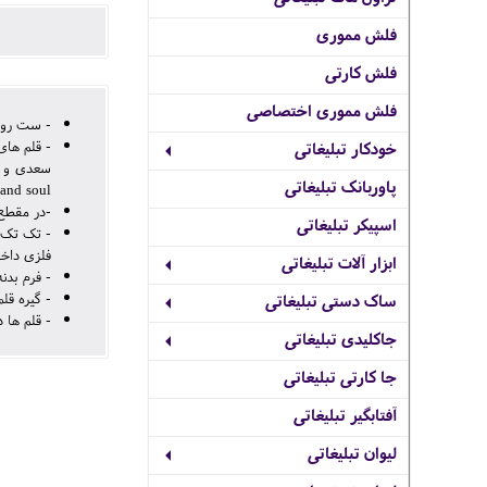
فلش مموری
فلش کارتی
فلش مموری اختصاصی
- ست روا
خودکار تبلیغاتی
پاوربانک تبلیغاتی
essence and soul می باشد که ترجمه انگلیسی شعر معروف "بنی آ
-در مقطع 
اسپیکر تبلیغاتی
- تک تک ق
فلزی داخ
ابزار آلات تبلیغاتی
- فرم بدن
- گیره قل
ساک دستی تبلیغاتی
- قلم ها 
جاکلیدی تبلیغاتی
جا کارتی تبلیغاتی
آفتابگیر تبلیغاتی
لیوان تبلیغاتی