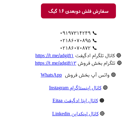
سفارش فلش دوبعدی 16 گیگ
📞 09197314249
📞 02186070895
📞 02186070872
🔵 کانال تلگرام ادگیفت
https://t.me/adgift1
🔵 تلگرام بخش فروش
https://t.me/adgift13
🟢 واتس آپ بخش فروش
WhatsApp
🟣
کانال اینستاگرام Instagram
🟠
کانال ایتا ادگیفت Eitaa
🔴
کانال لینکداین Linkedin