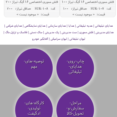
فلش مموری اختصاصی 16 گیگ تیراژ 100
فلش مموری اختصاصی 16 گیگ تیراژ 200
عدد
عدد
کد: SUK-107
حداقل تيراژ: 100
کد: SUK-108
حداقل تيراژ: 200
قیمت: « موجود نیست »
قیمت: « موجود نیست »
هدایای تبلیغاتی | هدیه تبلیغاتی | هدایا | هدایای سازمانی | هدایای نمایشگاهی | هدایای شرکتی |
هدایای مدیریتی | فلش مموری | ست مدیریتی | پک مدیریتی | ساک دستی | فلاسک و تراول ماگ |
لیوان تبلیغاتی | لیوان سرامیکی | آفتابگیر خودرو
چاپ-روی-
توصیه‌-های-
هدایای-
مهم
تبلیغاتی
مراحل-
کارگاه-های-
سفارش-و-
تولیدی-
تحویل-کالا
ادگیفت