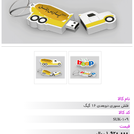
نام کالا
فلش مموری دوبعدی 16 گیگ
کد کالا
SUK-109
قیمت
1,920,000 ریال