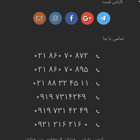
گارانتی قیمت
تماس با ما
021 860 70 872
021 860 70 895
021 88 32 45 11
0919 7314249
0919 731 42 49
0921 216 216 0
آدرس:
تهران ـ خیابان کریمخان- بین خیابان