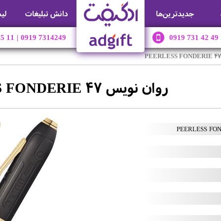
جديدترين‌ها
دانش تبلیغات
لی
45 11
|
0919 7314249
0919 731 42 49
روان نویس PEERLESS FONDERIE 47