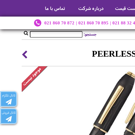
ست قیمت
درباره شرکت
تماس با ما
021 860 70 872
|
021 860 70 895
|
021 88 32 
جستجو:
کانال تلگرام
کانال فروش