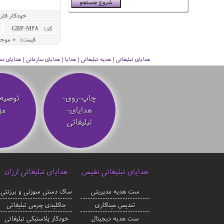
خودکار فلز
کد: GBP-M48
قیمت: « موج
هدایای تبلیغاتی | هدیه تبلیغاتی | هدایا | هدایای سازمانی | هدایای
چاپ-روی-
توصیه‌
هدایای-
مه
تبلیغاتی
هدایای تبلیغاتی نفیس
هدایای تبلیغاتی ارزان
ست هدیه مدیریتی
ساک دستی سوزنی و برزنتی
تندیس میناکاری
جاکلیدی چرمی تبلیغاتی
ست هدیه دیجیتال
خودکار پلاستیکی تبلیغاتی