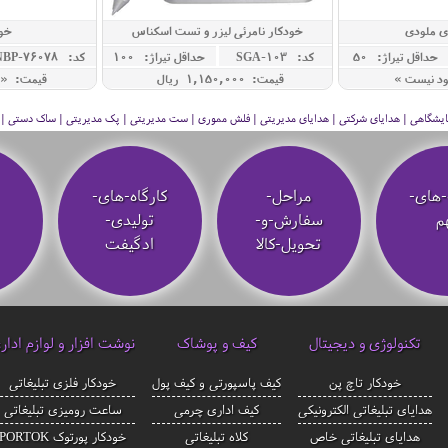
ی ملودی
خودکار نامرئی لیزر و تست اسکناس
خود
حداقل تيراژ: 50
کد: SGA-103
حداقل تيراژ: 100
کد: NBP-76078
ود نیست »
قیمت: 1,150,000 ريال
قیمت: « 
 نمایشگاهی | هدایای شرکتی | هدایای مدیریتی | فلش مموری | ست مدیریتی | پک مدیریتی | ساک دستی | فلا
-های-
مراحل-
کارگاه-های-
م
سفارش-و-
تولیدی-
تحویل-کالا
ادگیفت
تکنولوژی و دیجیتال
کیف و پوشاک
نوشت افزار و لوازم ادار
خودکار تاچ پن
کیف پاسپورتی و کیف پول
خودکار فلزی تبلیغاتی
هدایای تبلیغاتی الکترونیکی
کیف اداری چرمی
ساعت رومیزی تبلیغاتی
هدایای تبلیغاتی خاص
کلاه تبلیغاتی
خودکار پورتوک PORTOK