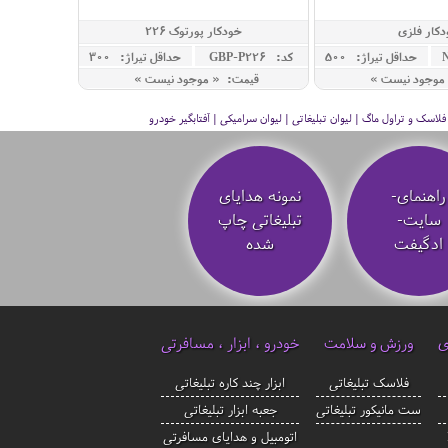
کار فلزی
خودکار پورتوک 226
حداقل تيراژ: 500
کد: GBP-P226
حداقل تيراژ: 300
موجود نیست »
قیمت: « موجود نیست »
سک و تراول ماگ | لیوان تبلیغاتی | لیوان سرامیکی | آفتابگیر خودرو
راهنمای-
نمونه هدایای
سایت-
تبلیغاتی چاپ
ادگیفت
شده
ی
ورزش و سلامت
خودرو ، ابزار ، مسافرتی
فلاسک تبلیغاتی
ابزار چند کاره تبلیغاتی
ست مانیکور تبلیغاتی
جعبه ابزار تبلیغاتی
اتومبیل و هدایای مسافرتی