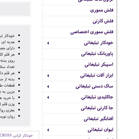
فلش مموری
فلش کارتی
فلش مموری اختصاصی
خودکار تبلیغاتی CROSS مدل (7
هدیه ای ش
خودکار تبلیغاتی
دارای جعب
پاوربانک تبلیغاتی
روی بدنه 
اسپیکر تبلیغاتی
تعداد سلا
هر قلم دا
ابزار آلات تبلیغاتی
بدنه از ج
قطعات طلایی با طلا
ساک دستی تبلیغاتی
مزین به نشان FONDERIE 47 در بالای قلم است که سمبل نمادی بشر دوستانه و م
جاکلیدی تبلیغاتی
با خرید ه
وزن قلم (بدون ج
جا کارتی تبلیغاتی
مغزی روان نویس م
روان نویس
آفتابگیر تبلیغاتی
لیوان تبلیغاتی
خودکار کراس CROSS