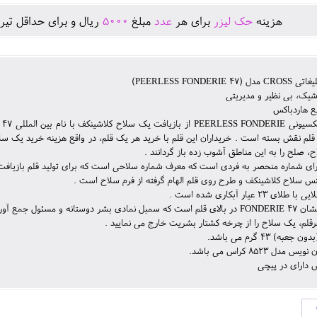
هزينه
حک لیزر
برای هر
عدد
مبلغ
5000
ريال و برای حداقل تير
PEERLESS FONDERIE 4)
یک، بی نظیر و مدیریتی
ع هاردباکس
قلم نقش بسته است . خریداران این قلم با خرید هر یک قلم، در واقع هزینه خرید یک سلا
ح، صلح را به این مناطق آشوب زده باز گردانند .
رای شماره منحصر به فردی است که معرف شماره سلاحی است که برای تولید قلم بازیاف
نس سلاح کلاشینکف و طرح روی قلم الهام گرفته از فرم سلاح است .
ی 23 عیار آبکاری شده است .
سئول جمع آوری سلاح شورشیان آفریقایی است .
رقلم، یک سلاح را از چرخه کشتار بشریت خارج می نمایید .
عبه) 43 گرم می باشد.
دل 8523 کراس می باشد.
 دارای در پیچی