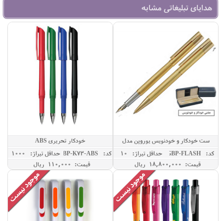
هدایای تبلیغاتی مشابه
ست خودکار و خودنویس یوروپن مدل
خودکار تحریری ABS
FLASH
کد: GBP-FLASH
حداقل تيراژ: 10
کد: RBP-K73-ABS
حداقل تيراژ: 1000
قیمت: 18,800,000 ريال
قیمت: 110,000 ريال