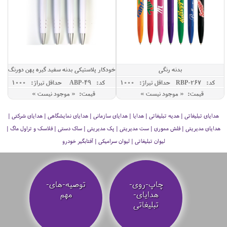
بدنه رنگی
خودکار پلاستیکی بدنه سفید گیره پهن دورنگ
کد: RBP-267
حداقل تيراژ: 1000
کد: ABP-49
حداقل تيراژ: 1000
قیمت: « موجود نیست »
قیمت: « موجود نیست »
هدایای تبلیغاتی | هدیه تبلیغاتی | هدایا | هدایای سازمانی | هدایای نمایشگاهی | هدایای شرکتی |
هدایای مدیریتی | فلش مموری | ست مدیریتی | پک مدیریتی | ساک دستی | فلاسک و تراول ماگ |
لیوان تبلیغاتی | لیوان سرامیکی | آفتابگیر خودرو
چاپ-روی-
توصیه‌-های-
هدایای-
مهم
تبلیغاتی