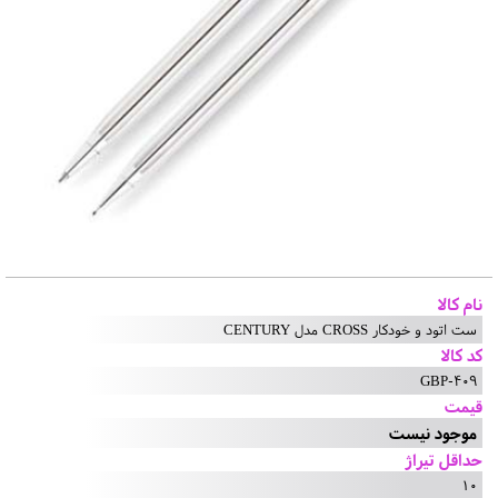
نام کالا
ست اتود و خودکار CROSS مدل CENTURY
کد کالا
GBP-409
قیمت
موجود نیست
حداقل تیراژ
10