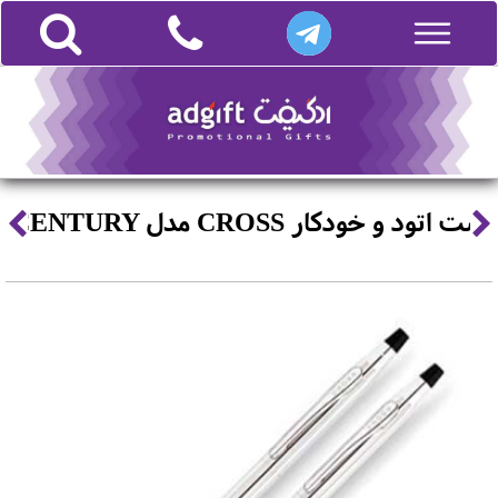
ست اتود و خودکار CROSS مدل CENTURY