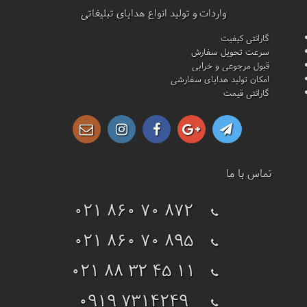
واردات و تولید انواع هدایای تبلیغاتی
گارانتی کیفیت
سرعت تحویل سفارش
قبول مرجوعی و خرابی
امکان تولید هدایای سفارشی
گارانتی قیمت
تماس با ما
021 860 70 872
021 860 70 895
021 88 32 45 11
0919 7314249