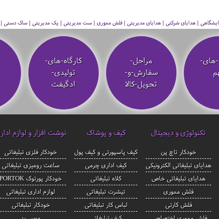
 نمایشگاهی | هدایای شرکتی | هدایای مدیریتی | فلش مموری | ست مدیریتی | پک مدیریتی | ساک دستی | فلا
-های-
مراحل-
کارگاه-های-
م
سفارش-و-
تولیدی-
تحویل-کالا
ادگیفت
تکنولوژی و دیجیتال
کیف و پوشاک
نوشت افزار و لوازم ادار
خودکار تاچ پن
کیف پاسپورتی و کیف پول
خودکار فلزی تبلیغاتی
هدایای تبلیغاتی الکترونیکی
کیف اداری چرمی
ساعت رومیزی تبلیغاتی
هدایای تبلیغاتی خاص
کلاه تبلیغاتی
خودکار پورتوک PORTOK
فلش مموری
تیشرت تبلیغاتی
لوازم اداری تبلیغاتی
فلش کارتی
لباس کار تبلیغاتی
خودکار تبلیغاتی
فلش مموری اختصاصی
کیف تبلیغاتی
موس پد