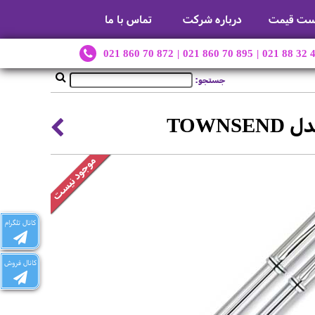
ست قیمت
درباره شرکت
تماس با ما
021 860 70 872
|
021 860 70 895
|
021 88 32 
جستجو:
کانال تلگرام
کانال فروش