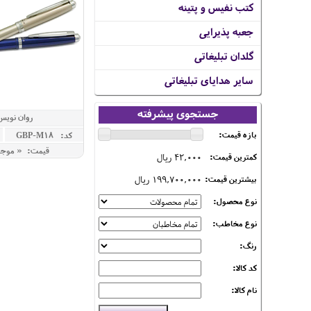
کتب نفیس و پتینه
جعبه پذیرایی
گلدان تبلیغاتی
سایر هدایای تبلیغاتی
جستجوی پیشرفته
روان نویس
بازه قیمت:
کد: GBP-M18
قیمت: « موج
42,000 ریال
کمترین قیمت:
199,700,000 ریال
بیشترین قیمت:
نوع محصول:
نوع مخاطب:
رنگ:
کد کالا:
نام کالا: