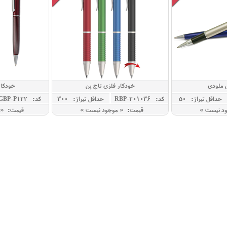
 ملودی
خودکار فلزی تاچ پن
خودکار 
حداقل تيراژ: 50
کد: RBP-201036
حداقل تيراژ: 300
کد: GBP-P122
ود نیست »
قیمت: « موجود نیست »
قیمت: « 