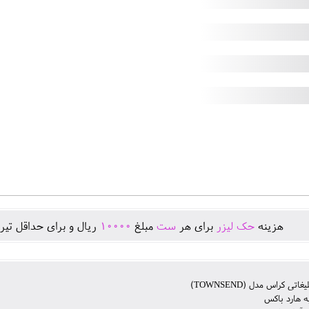
هزينه
حک لیزر
برای هر
ست
مبلغ
10000
ريال و برای حداقل تير
اتی کراس مدل (TOWNSEND)
ه هارد باکس