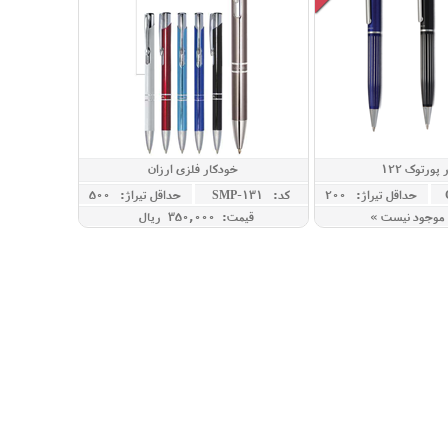
پورتوک 122
خودکار فلزی ارزان
حداقل تيراژ: 200
کد: SMP-131
حداقل تيراژ: 500
موجود نیست »
قیمت: 350,000 ريال