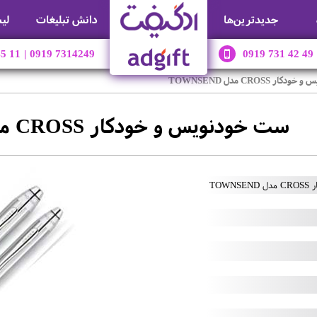
جديدترين‌ها
دانش تبلیغات
لی
45 11
|
0919 7314249
0919 731 42 49
ر CROSS مدل TOWNSEND
ست خودنویس و خودکار CROSS مدل TOWNSEND
TOW