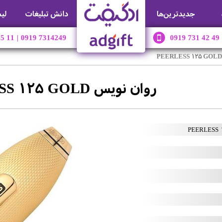
جديدترين‌ها
دانش تبلیغات
لی
45 11
|
0919 7314249
0919 731 42 49
روان نویس PEERLESS 125 GOLD