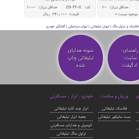
ل LEO
حداقل تيراژ: 20
کد: ZD-440E
حداقل تيراژ: 1000
موجود نیست »
قیمت: 270,000 ريال
سک و تراول ماگ | لیوان تبلیغاتی | لیوان سرامیکی | آفتابگیر خودرو
راهنمای-
نمونه هدایای
سایت-
تبلیغاتی چاپ
ادگیفت
شده
ی
ورزش و سلامت
خودرو ، ابزار ، مسافرتی
فلاسک تبلیغاتی
ابزار چند کاره تبلیغاتی
ست مانیکور تبلیغاتی
جعبه ابزار تبلیغاتی
اتومبیل و هدایای مسافرتی
تراول ماگ تبلیغاتی