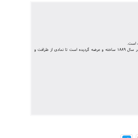
این قلم در سال 2014 و به مناسبت گذشت 125 سال از اولین تولید خودنویس پیر لس کراس در سال 1889 ساخته و عرضه گردیده است تا نمادی از ظرافت و