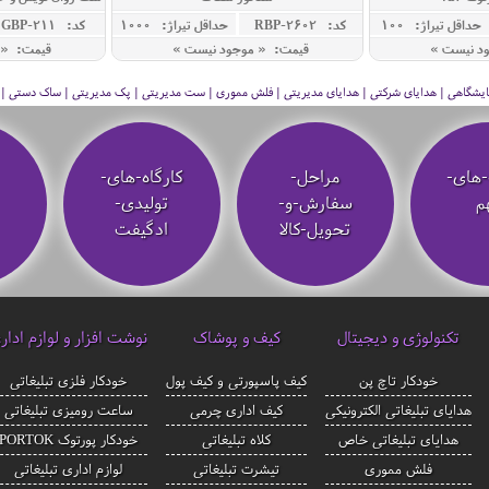
مد
حداقل تيراژ: 100
کد: RBP-2602
حداقل تيراژ: 1000
کد: GBP-211
ود نیست »
قیمت: « موجود نیست »
قیمت: « 
 نمایشگاهی | هدایای شرکتی | هدایای مدیریتی | فلش مموری | ست مدیریتی | پک مدیریتی | ساک دستی | فلا
-های-
مراحل-
کارگاه-های-
م
سفارش-و-
تولیدی-
تحویل-کالا
ادگیفت
تکنولوژی و دیجیتال
کیف و پوشاک
نوشت افزار و لوازم ادار
خودکار تاچ پن
کیف پاسپورتی و کیف پول
خودکار فلزی تبلیغاتی
هدایای تبلیغاتی الکترونیکی
کیف اداری چرمی
ساعت رومیزی تبلیغاتی
هدایای تبلیغاتی خاص
کلاه تبلیغاتی
خودکار پورتوک PORTOK
فلش مموری
تیشرت تبلیغاتی
لوازم اداری تبلیغاتی