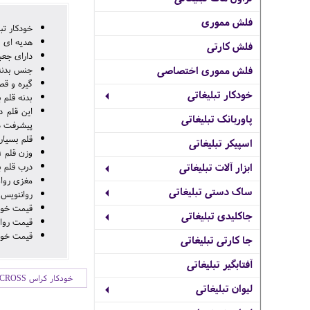
فلش مموری
خودکار تبلیغاتی CROSS مدل 
هدیه ای ب
فلش کارتی
دارای جعب
جنس بدنه 
فلش مموری اختصاصی
گیره و قطعات طلا
خودکار تبلیغاتی
بدنه قلم با طلای 23 عیار روکش شده و با برلیان سواروس
پاوربانک تبلیغاتی
پیشرفت در
قلم بسیار
اسپیکر تبلیغاتی
وزن قلم 51 گرم (بدون جعبه) می باشد.
درب قلم 
ابزار آلات تبلیغاتی
مغزی روان نویس ا
ساک دستی تبلیغاتی
رواننویس 
قیمت خودنویس
جاکلیدی تبلیغاتی
قیمت روان نو
قیمت خودکار ب
جا کارتی تبلیغاتی
آفتابگیر تبلیغاتی
خودکار کراس CROSS
لیوان تبلیغاتی