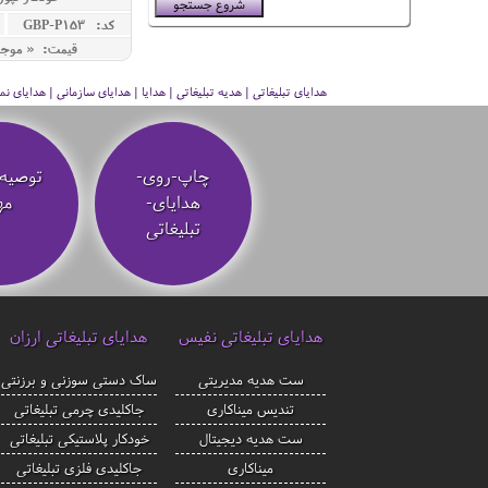
کد: GBP-P153
قیمت: « موج
هدایای تبلیغاتی | هدیه تبلیغاتی | هدایا | هدایای سازمانی | هدایای
چاپ-روی-
توصیه‌
هدایای-
مه
تبلیغاتی
هدایای تبلیغاتی نفیس
هدایای تبلیغاتی ارزان
ست هدیه مدیریتی
ساک دستی سوزنی و برزنتی
تندیس میناکاری
جاکلیدی چرمی تبلیغاتی
ست هدیه دیجیتال
خودکار پلاستیکی تبلیغاتی
میناکاری
جاکلیدی فلزی تبلیغاتی