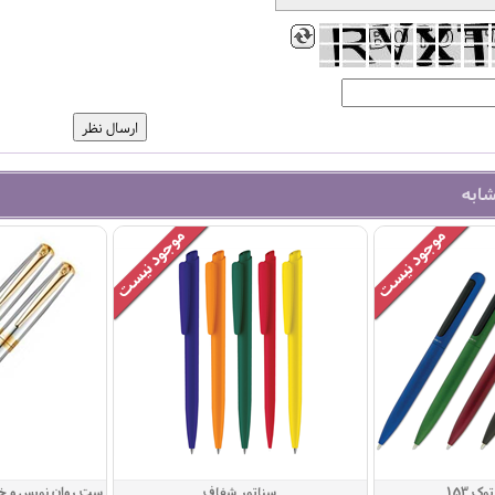
شابه
ک 153
سناتور شفاف