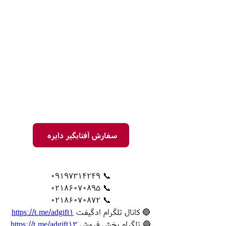
سفارش آفتابگیر دایره
📞 09197314249
📞 02186070895
📞 02186070872
🔵 کانال تلگرام ادگیفت
https://t.me/adgift1
🔵 تلگرام بخش فروش
https://t.me/adgift13