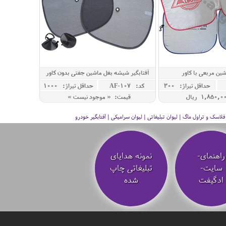
شین مربعی با کاور
آفتابگیر شیشه بغل ماشین جفتی بدون کاور
حداقل تيراژ: 300
کد: AF-107
حداقل تيراژ: 1000
قیمت: « موجود نیست »
سک و تراول ماگ | لیوان تبلیغاتی | لیوان سرامیکی | آفتابگیر خودرو
راهنمای-
نمونه هدایای
سایت-
تبلیغاتی چاپ
ادگیفت
شده