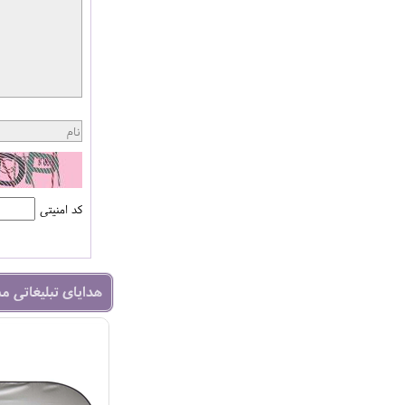
کد امنیتی
هدایای تبلیغاتی م