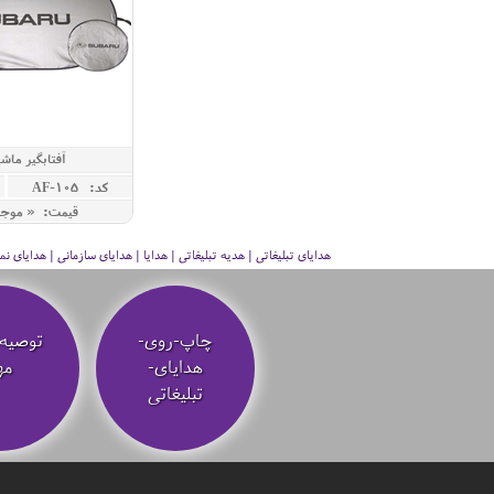
آفتابگیر ماش
کد: AF-105
قیمت: « موج
هدایای تبلیغاتی | هدیه تبلیغاتی | هدایا | هدایای سازمانی | هدایای
چاپ-روی-
توصیه‌
هدایای-
مه
تبلیغاتی