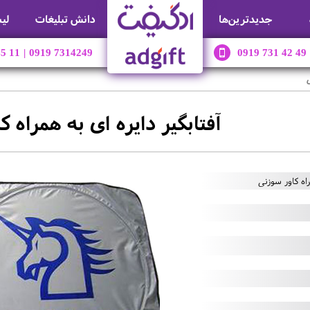
جديدترين‌ها
دانش تبلیغات
لی
45 11
|
0919 7314249
0919 731 42 49
آفتابگیر دایره ای به همراه 
راه کاور سوزنی