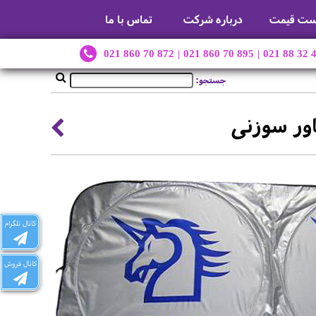
ست قیمت
درباره شرکت
تماس با ما
021 860 70 872
|
021 860 70 895
|
021 88 32 
جستجو:
کاور سوزنی
کانال تلگرام
کانال فروش