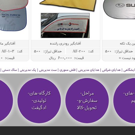
ین یک تکه
آفتابگیر رودری راننده
آفتابگیر ما
حداقل تيراژ: 500
کد: AF-200
حداقل تيراژ: 500
کد: AF-103
ود نیست »
قیمت: 600,000 ريال
قیمت: 1,850,000 ريال
 نمایشگاهی | هدایای شرکتی | هدایای مدیریتی | فلش مموری | ست مدیریتی | پک مدیریتی | ساک دستی | فلا
-های-
مراحل-
کارگاه-های-
م
سفارش-و-
تولیدی-
تحویل-کالا
ادگیفت