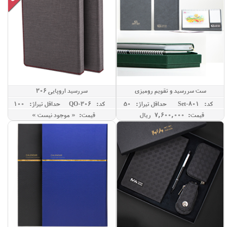
ست سررسید و تقویم رومیزی
سررسید اروپایی 306
کد: Set-801
حداقل تيراژ: 50
کد: QO-306
حداقل تيراژ: 100
قیمت: 7,600,000 ريال
قیمت: « موجود نیست »