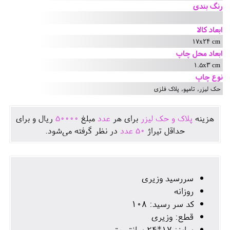
رنگ بندی
ابعاد کالا
17x24 cm
ابعاد محل چاپ
1.5x3 cm
نوع چاپ
حک لیزر, تامپو, پلاک فلزی
هزينه
پلاک و حک لیزر
برای هر
عدد
مبلغ
50000
ريال و برای
حداقل تيراژ
50
عدد
در نظر گرفته می‌شود.
سررسید وزیری
روزانه
کد سر رسید: 108
قطع: وزیری
سایز: 17*24 سانتی‌متر