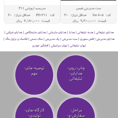
ست مدیریتی نفیس
سررسید اروپایی 311
کد: Set-805
حداقل تيراژ: 30
کد: PO-311
حداقل تيراژ: 60
قیمت: 9,300,000 ريال
قیمت: 3,180,000 ريال
هدایای تبلیغاتی | هدیه تبلیغاتی | هدایا | هدایای سازمانی | هدایای نمایشگاهی | هدایای شرکتی |
هدایای مدیریتی | فلش مموری | ست مدیریتی | پک مدیریتی | ساک دستی | فلاسک و تراول ماگ |
لیوان تبلیغاتی | لیوان سرامیکی | آفتابگیر خودرو
چاپ-روی-
توصیه‌-های-
هدایای-
مهم
تبلیغاتی
مراحل-
کارگاه-های-
سفارش-و-
تولیدی-