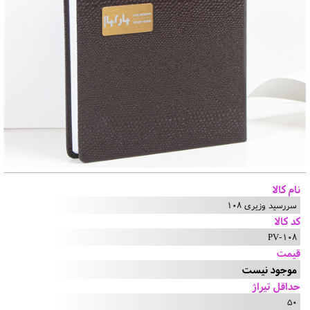
نام کالا
سررسید وزیری 108
کد کالا
PV-108
قیمت
موجود نیست
حداقل تیراژ
50