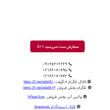
سفارش ست سررسید 801
📞 09197314249
📞 02186070895
📞 02186070872
🔵 کانال تلگرام ادگیفت
https://t.me/adgift1
🔵 تلگرام بخش فروش
https://t.me/adgift13
🟢 واتس آپ بخش فروش
WhatsApp
🟣
کانال اینستاگرام Instagram