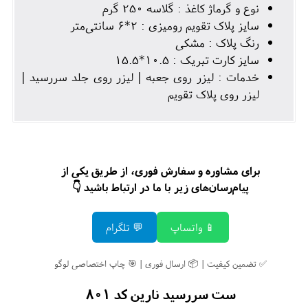
نوع و گرماژ کاغذ : گلاسه 250 گرم
سایز پلاک تقویم رومیزی : 2*6 سانتی‌متر
رنگ پلاک : مشکی
سایز کارت تبریک : 10.5*15.5
خدمات : لیزر روی جعبه | لیزر روی جلد سررسید |
لیزر روی پلاک تقویم
برای مشاوره و سفارش فوری، از طریق یکی از
پیام‌رسان‌های زیر با ما در ارتباط باشید 👇
📱 واتساپ
💬 تلگرام
✅ تضمین کیفیت | 📦 ارسال فوری | 🎯 چاپ اختصاصی لوگو
ست سررسید نارین کد 801