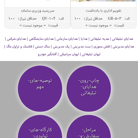
تقویم اداری با یادداشت
سررسید وزیری سامان
کد: GR-503
حداقل تيراژ: 100
کد: QV-104
حداقل تيراژ: 100
قیمت: « موجود نیست »
قیمت: « موجود نیست »
هدایای تبلیغاتی | هدیه تبلیغاتی | هدایا | هدایای سازمانی | هدایای نمایشگاهی | هدایای شرکتی |
هدایای مدیریتی | فلش مموری | ست مدیریتی | پک مدیریتی | ساک دستی | فلاسک و تراول ماگ |
لیوان تبلیغاتی | لیوان سرامیکی | آفتابگیر خودرو
چاپ-روی-
توصیه‌-های-
هدایای-
مهم
تبلیغاتی
مراحل-
کارگاه-های-
سفارش-و-
تولیدی-