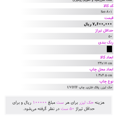
کد کالا
Set-801
قیمت
7,600,000 ریال
حداقل تیراژ
50
رنگ بندی
ابعاد کالا
23x17 cm
ابعاد محل چاپ
1.3x4.5 cm
نوع چاپ
حک لیزر, پلاک فلزی, چاپ UVDTF
هزينه
حک لیزر
برای هر
ست
مبلغ
100000
ريال و برای
حداقل تيراژ
50
ست
در نظر گرفته می‌شود.