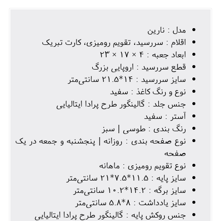
مدل : نارین
اقلام : سررسید، تقویم رومیزی، کارت تبریک
ابعاد جعبه : 4 × 17 × 23
قطع سررسید : اروپایی بزرگ
سایز سررسید : 14*21.5 سانتی‌متر
نوع و رنگ کاغذ : سفید
جنس جلد : گالینگور طرح پرادا ایتالیایی
آستر : سفید
رنگ بندی : طوسی | سبز
نوع صفحه بندی : روزانه | پنجشنبه و جمعه در یک
صفحه
نوع تقویم رومیزی : ماهانه
سایز پایه : 11.5*7.5*21 سانتی‌متر
سایز برگه : 14.2*10.2 سانتی‌متر
سایز یادداشت : 8*5.8 سانتی‌متر
جنس روکش پایه : گالینگور طرح پرادا ایتالیایی