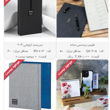
تقویم زیردستی ساده
سررسید اروپایی 203
کد: QZ-305
حداقل تيراژ: 50
کد: PO-203
حداقل تيراژ: 60
قیمت: 4,750,000 ريال
قیمت: « موجود نیست »