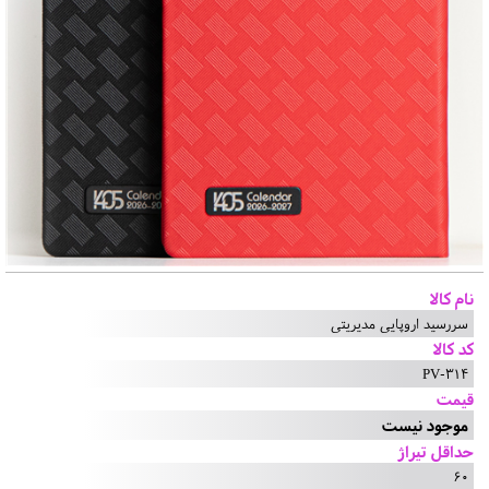
نام کالا
سررسید اروپایی مدیریتی
کد کالا
PV-314
قیمت
موجود نیست
حداقل تیراژ
60