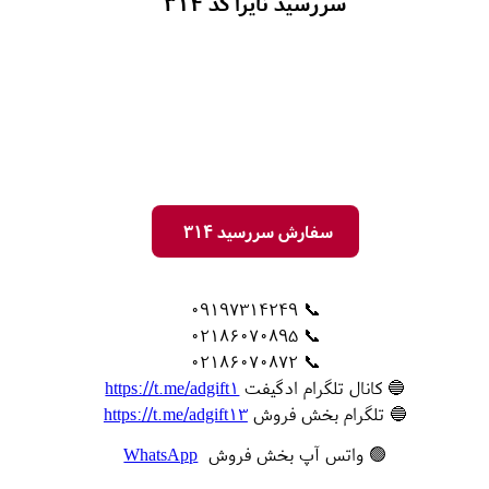
سررسید نایرا کد 314
سفارش سررسید 314
📞 09197314249
📞 02186070895
📞 02186070872
🔵 کانال تلگرام ادگیفت
https://t.me/adgift1
🔵 تلگرام بخش فروش
https://t.me/adgift13
🟢 واتس آپ بخش فروش
WhatsApp