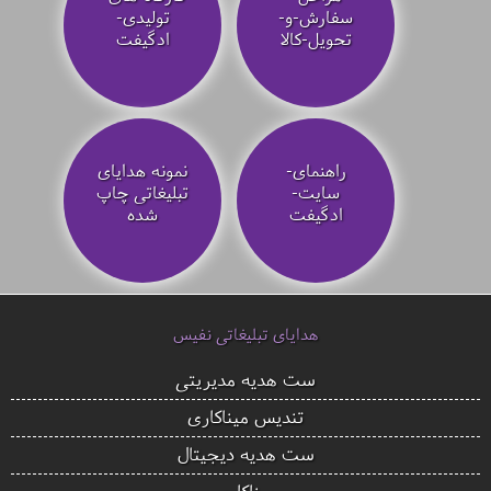
سفارش-و-
تولیدی-
تحویل-کالا
ادگیفت
راهنمای-
نمونه هدایای
سایت-
تبلیغاتی چاپ
ادگیفت
شده
هدایای تبلیغاتی نفیس
ست هدیه مدیریتی
تندیس میناکاری
ست هدیه دیجیتال
میناکاری