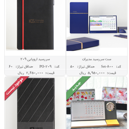
ست سررسید مدیران
سررسید اروپایی 209
کد: Set-800
حداقل تيراژ: 50
کد: PO-209
حداقل تيراژ: 60
قیمت: 5,950,000 ريال
قیمت: 2,450,000 ريال