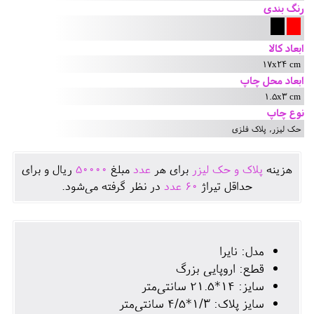
رنگ بندی
ابعاد کالا
17x24 cm
ابعاد محل چاپ
1.5x3 cm
نوع چاپ
حک لیزر, پلاک فلزی
هزينه
پلاک و حک لیزر
برای هر
عدد
مبلغ
50000
ريال و برای
حداقل تيراژ
60
عدد
در نظر گرفته می‌شود.
مدل: نایرا
قطع: اروپایی بزرگ
سایز: 14*21.5 سانتی‌متر
سایز پلاک: 1/3*4/5 سانتی‌متر