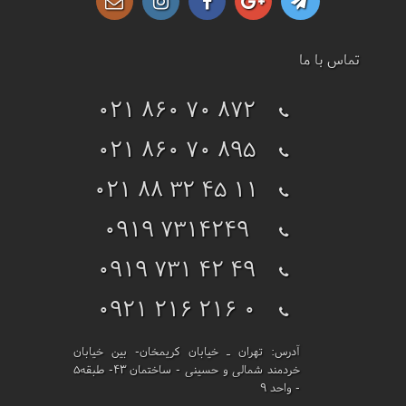
تماس با ما
021 860 70 872
021 860 70 895
021 88 32 45 11
0919 7314249
0919 731 42 49
0921 216 216 0
آدرس:
تهران ـ خیابان کریمخان- بین خیابان
خردمند شمالی و حسینی - ساختمان 43- طبقه5
- واحد 9