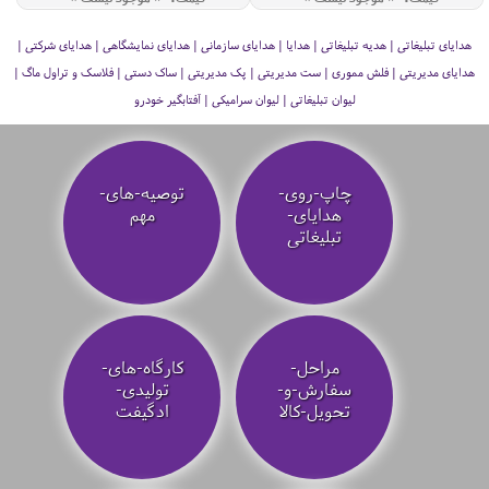
هدایای تبلیغاتی | هدیه تبلیغاتی | هدایا | هدایای سازمانی | هدایای نمایشگاهی | هدایای شرکتی |
هدایای مدیریتی | فلش مموری | ست مدیریتی | پک مدیریتی | ساک دستی | فلاسک و تراول ماگ |
لیوان تبلیغاتی | لیوان سرامیکی | آفتابگیر خودرو
چاپ-روی-
توصیه‌-های-
هدایای-
مهم
تبلیغاتی
مراحل-
کارگاه-های-
سفارش-و-
تولیدی-
تحویل-کالا
ادگیفت