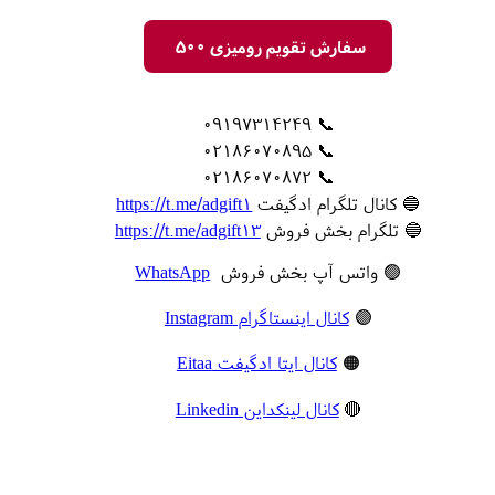
سفارش تقویم رومیزی 500
📞 09197314249
📞 02186070895
📞 02186070872
🔵 کانال تلگرام ادگیفت
https://t.me/adgift1
🔵 تلگرام بخش فروش
https://t.me/adgift13
🟢 واتس آپ بخش فروش
WhatsApp
🟣
کانال اینستاگرام Instagram
🟠
کانال ایتا ادگیفت Eitaa
🔴
کانال لینکداین Linkedin