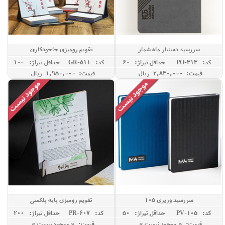
سررسید دستیار ماه شمار
تقویم رومیزی جاخودکاری
کد: PO-313
حداقل تيراژ: 60
کد: GR-511
حداقل تيراژ: 100
قیمت: 2,830,000 ريال
قیمت: 1,950,000 ريال
سررسید وزیری 105
تقویم رومیزی پایه پلکسی
کد: PV-105
حداقل تيراژ: 50
کد: PR-607
حداقل تيراژ: 200
قیمت: « موجود نیست »
قیمت: « موجود نیست »