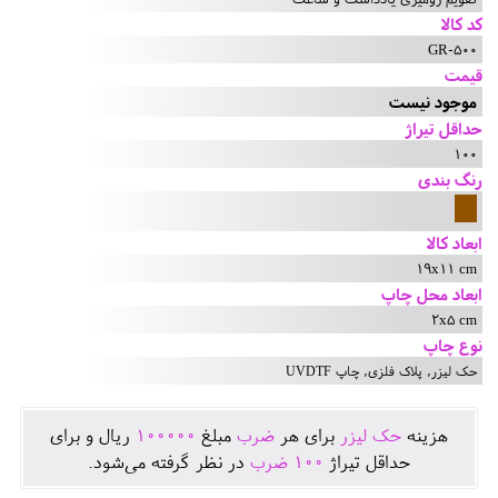
کد کالا
GR-500
قیمت
موجود نیست
حداقل تیراژ
100
رنگ بندی
ابعاد کالا
19x11 cm
ابعاد محل چاپ
2x5 cm
نوع چاپ
حک لیزر, پلاک فلزی, چاپ UVDTF
هزينه
حک لیزر
برای هر
ضرب
مبلغ
100000
ريال و برای
حداقل تيراژ
100
ضرب
در نظر گرفته می‌شود.