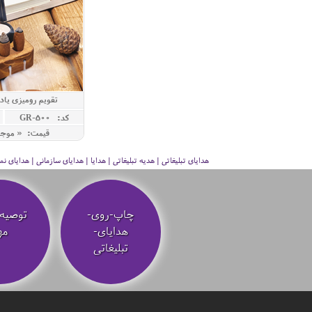
تقویم رومیزی یا
کد: GR-500
قیمت: « موج
هدایای تبلیغاتی | هدیه تبلیغاتی | هدایا | هدایای سازمانی | هدایای
چاپ-روی-
توصیه‌
هدایای-
مه
تبلیغاتی