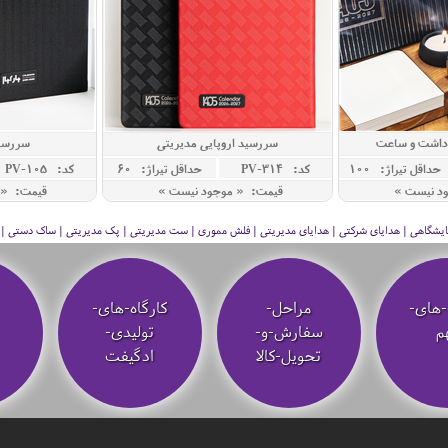
دداشت و ساعت
سررسید اروپایی مدیریتی
سررسید 
حداقل تيراژ: 100
کد: PV-314
حداقل تيراژ: 60
کد: PV-105
ود نیست »
قیمت: « موجود نیست »
قیمت: « 
 نمایشگاهی | هدایای شرکتی | هدایای مدیریتی | فلش مموری | ست مدیریتی | پک مدیریتی | ساک دستی | فلا
-های-
مراحل-
کارگاه-های-
م
سفارش-و-
تولیدی-
تحویل-کالا
ادگیفت