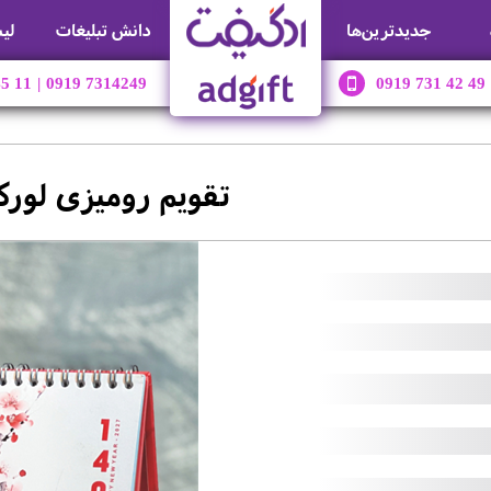
جديدترين‌ها
دانش تبلیغات
لی
45 11
|
0919 7314249
0919 731 42 49
تقویم رومیزی لورکا