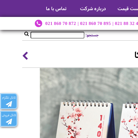
ست قیمت
درباره شرکت
تماس با ما
021 860 70 872
|
021 860 70 895
|
021 88 32 
جستجو:
کانال تلگرام
کانال فروش