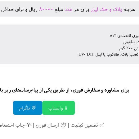
هزينه
پلاک و حک لیزر
برای هر
عدد
مبلغ
80000
ريال و برای حداقل ت
زی اقتصادی 514
 سلفونی
2 گرم
صب پلاک، طلاکوب یا لیبل UV- DTF
برای مشاوره و سفارش فوری، از طریق یکی از پیام‌رسان‌های زیر با م
📱 واتساپ
💬 تلگرام
✅ تضمین کیفیت | 📦 ارسال فوری | 🎯 چاپ اختصاص