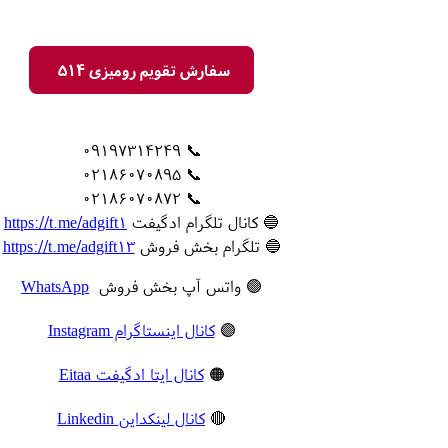
سفارش تقویم رومیزی 514
📞 09197314249
📞 02186070895
📞 02186070872
🔵 کانال تلگرام ادگیفت
https://t.me/adgift1
🔵 تلگرام بخش فروش
https://t.me/adgift13
🟢 واتس آپ بخش فروش
WhatsApp
🟣
کانال اینستاگرام Instagram
🟠
کانال ایتا ادگیفت Eitaa
🔴
کانال لینکداین Linkedin