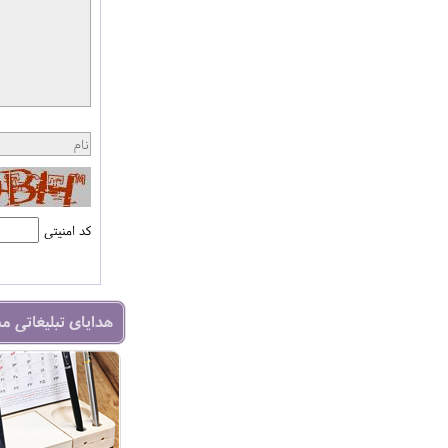
کد امنیتی
هدایای تبلیغاتی م