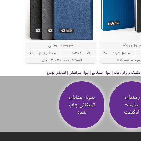
وزیری 105
سررسید اروپایی
حداقل تيراژ: 50
کد: PO-208
حداقل تيراژ: 60
موجود نیست »
قیمت: 3,030,000 ريال
سک و تراول ماگ | لیوان تبلیغاتی | لیوان سرامیکی | آفتابگیر خودرو
راهنمای-
نمونه هدایای
سایت-
تبلیغاتی چاپ
ادگیفت
شده