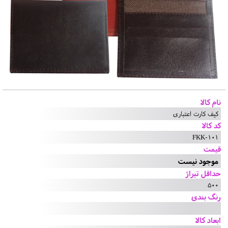
نام کالا
کیف کارت اعتباری
کد کالا
FKK-101
قیمت
موجود نیست
حداقل تیراژ
500
رنگ بندی
ابعاد کالا