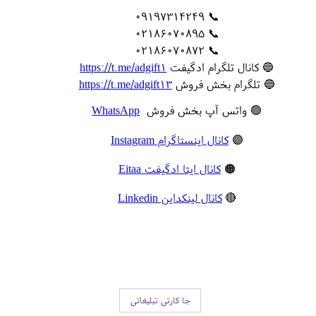
📞 09197314249
📞 02186070895
📞 02186070872
🔵 کانال تلگرام ادگیفت
https://t.me/adgift1
🔵 تلگرام بخش فروش
https://t.me/adgift13
🟢 واتس آپ بخش فروش
WhatsApp
🟣
کانال اینستاگرام Instagram
🟠
کانال ایتا ادگیفت Eitaa
🔴
کانال لینکداین Linkedin
جا کارتی تبلیغاتی