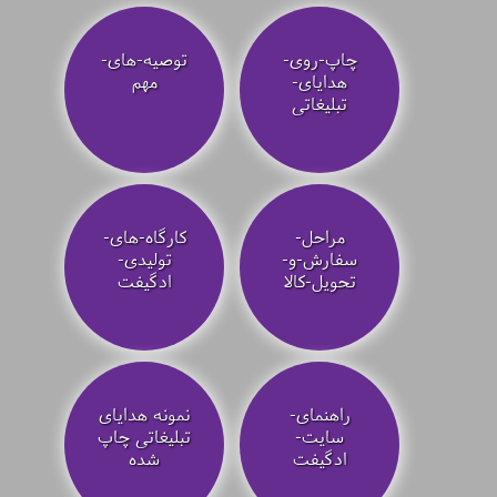
چاپ-روی-
توصیه‌-های-
هدایای-
مهم
تبلیغاتی
مراحل-
کارگاه-های-
سفارش-و-
تولیدی-
تحویل-کالا
ادگیفت
راهنمای-
نمونه هدایای
سایت-
تبلیغاتی چاپ
ادگیفت
شده