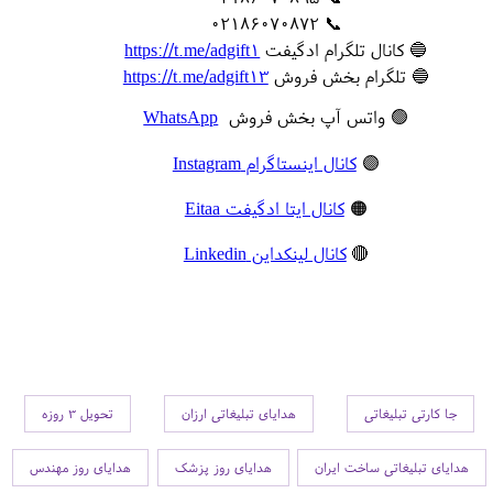
📞 02186070872
🔵 کانال تلگرام ادگیفت
https://t.me/adgift1
🔵 تلگرام بخش فروش
https://t.me/adgift13
🟢 واتس آپ بخش فروش
WhatsApp
🟣
کانال اینستاگرام Instagram
🟠
کانال ایتا ادگیفت Eitaa
🔴
کانال لینکداین Linkedin
جا کارتی تبلیغاتی
هدایای تبلیغاتی ارزان
تحویل 3 روزه
هدایای تبلیغاتی ساخت ایران
هدایای روز پزشک
هدایای روز مهندس