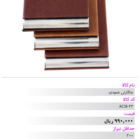
نام کالا
جاکارتی عمودی
کد کالا
ACH-22
قیمت
990,000 ریال
حداقل تیراژ
200