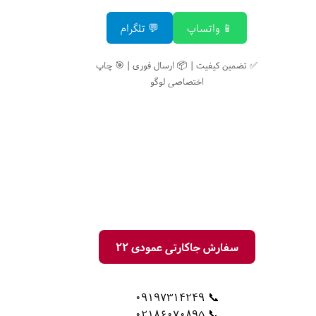
📱 واتساپ
💬 تلگرام
✅ تضمین کیفیت | 📦 ارسال فوری | 🎯 چاپ
اختصاصی لوگو
سفارش جاکارتی عمودی 22
📞 09197314249
📞 02186070895