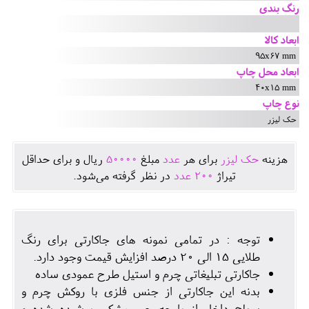
رنگ بندی
ابعاد کالا
95x67 mm
ابعاد محل چاپ
40x15 mm
نوع چاپ
حک لیزر
هزينه
حک لیزر
برای هر
عدد
مبلغ
50000
ريال و برای حداقل
تيراژ
200
عدد
در نظر گرفته می‌شود.
توجه : در تمامی نمونه های جاکارتی برای رنگ
طلایی 15 الی 20 درصد افزایش قیمت وجود دارد.
جاکارتی تبلیغاتی چرم و استیل طرح عمودی ساده
بدنه این جاکارتی از جنس فلزی با روکش چرم و
سطح داخل از پارچه جیر مشکی پوشیده شده و