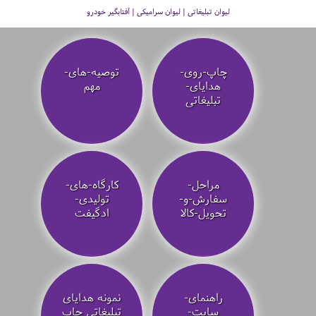
لیوان تبلیغاتی | لیوان سرامیکی | آفتابگیر خودرو
چاپ-روی-
توصیه‌-های-
هدایای-
مهم
تبلیغاتی
مراحل-
کارگاه-های-
سفارش-و-
تولیدی-
تحویل-کالا
ادگیفت
راهنمای-
نمونه هدایای
سایت-
تبلیغاتی چاپ