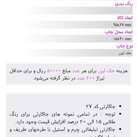
رنگ بندی
ابعاد کالا
95x67 mm
ابعاد محل چاپ
15x40 mm
نوع چاپ
حک لیزر
هزينه
حک لیزر
برای هر
عدد
مبلغ
50000
ريال و برای حداقل
تيراژ
200
عدد
در نظر گرفته می‌شود.
جاکارتی کد 27
توجه : در تمامی نمونه های جاکارتی برای رنگ
طلایی 15 الی 20 درصد افزایش قیمت وجود دارد.
جاکارتی تبلیغاتی چرم و استیل با طرحهای ظریف و
زیبای لاکچری