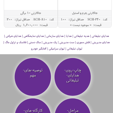
جاکارتی چرم و استیل
جاکارتی 10 برگی
کد: SCH-340
حداقل تيراژ: 100
کد: ACH-A10
حداقل تيراژ: 300
قیمت: « موجود نیست »
قیمت: 1,600,000 ريال
هدایای تبلیغاتی | هدیه تبلیغاتی | هدایا | هدایای سازمانی | هدایای نمایشگاهی | هدایای شرکتی |
هدایای مدیریتی | فلش مموری | ست مدیریتی | پک مدیریتی | ساک دستی | فلاسک و تراول ماگ |
لیوان تبلیغاتی | لیوان سرامیکی | آفتابگیر خودرو
چاپ-روی-
توصیه‌-های-
هدایای-
مهم
تبلیغاتی
مراحل-
کارگاه-های-