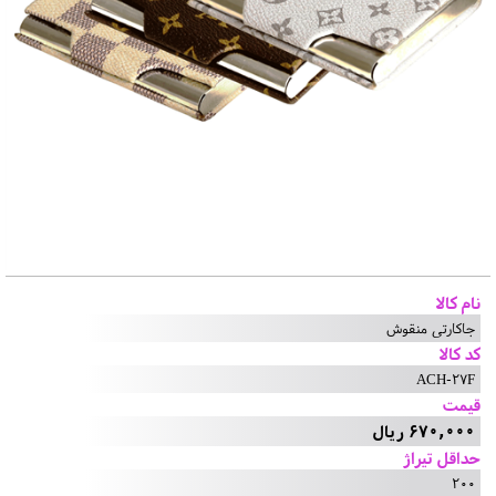
نام کالا
جاکارتی منقوش
کد کالا
ACH-27F
قیمت
670,000 ریال
حداقل تیراژ
200