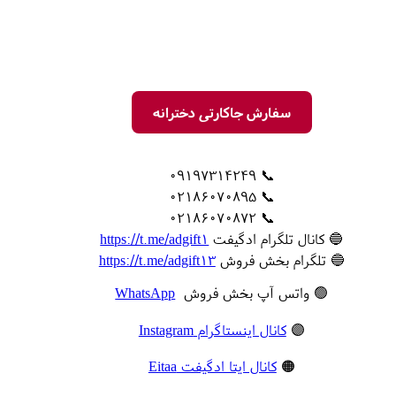
سفارش جاکارتی دخترانه
📞 09197314249
📞 02186070895
📞 02186070872
🔵 کانال تلگرام ادگیفت
https://t.me/adgift1
🔵 تلگرام بخش فروش
https://t.me/adgift13
🟢 واتس آپ بخش فروش
WhatsApp
🟣
کانال اینستاگرام Instagram
🟠
کانال ایتا ادگیفت Eitaa