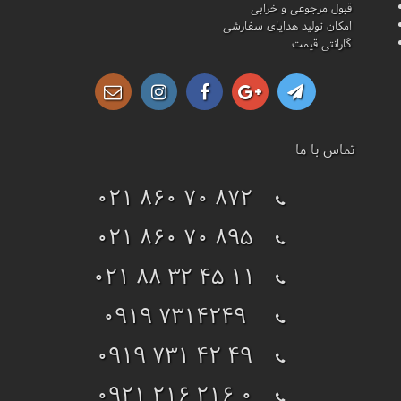
قبول مرجوعی و خرابی
امکان تولید هدایای سفارشی
گارانتی قیمت
تماس با ما
021 860 70 872
021 860 70 895
021 88 32 45 11
0919 7314249
0919 731 42 49
0921 216 216 0