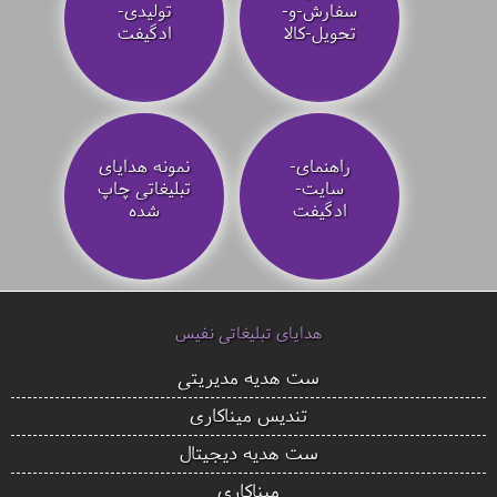
سفارش-و-
تولیدی-
تحویل-کالا
ادگیفت
راهنمای-
نمونه هدایای
سایت-
تبلیغاتی چاپ
ادگیفت
شده
هدایای تبلیغاتی نفیس
ست هدیه مدیریتی
تندیس میناکاری
ست هدیه دیجیتال
میناکاری