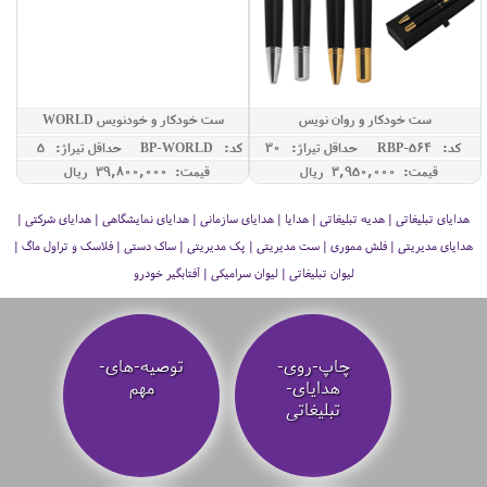
ست خودکار و روان نویس
ست خودکار و خودنویس WORLD
کد: RBP-564
حداقل تيراژ: 30
کد: GBP-WORLD
حداقل تيراژ: 5
قیمت: 3,950,000 ريال
قیمت: 39,800,000 ريال
هدایای تبلیغاتی | هدیه تبلیغاتی | هدایا | هدایای سازمانی | هدایای نمایشگاهی | هدایای شرکتی |
هدایای مدیریتی | فلش مموری | ست مدیریتی | پک مدیریتی | ساک دستی | فلاسک و تراول ماگ |
لیوان تبلیغاتی | لیوان سرامیکی | آفتابگیر خودرو
چاپ-روی-
توصیه‌-های-
هدایای-
مهم
تبلیغاتی