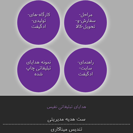
مراحل-
کارگاه-های-
سفارش-و-
تولیدی-
تحویل-کالا
ادگیفت
راهنمای-
نمونه هدایای
سایت-
تبلیغاتی چاپ
ادگیفت
شده
هدایای تبلیغاتی نفیس
ست هدیه مدیریتی
تندیس میناکاری