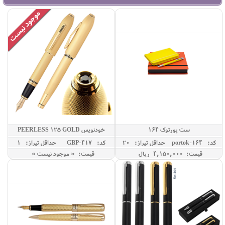
ست پورتوک 164
خودنویس PEERLESS 125 GOLD
کد: portok-164
حداقل تيراژ: 20
کد: GBP-417
حداقل تيراژ: 1
قیمت: 4,150,000 ريال
قیمت: « موجود نیست »