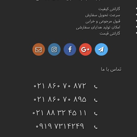
گارانتی کیفیت
سرعت تحویل سفارش
قبول مرجوعی و خرابی
امکان تولید هدایای سفارشی
گارانتی قیمت
تماس با ما
021 860 70 872
021 860 70 895
021 88 32 45 11
0919 7314249