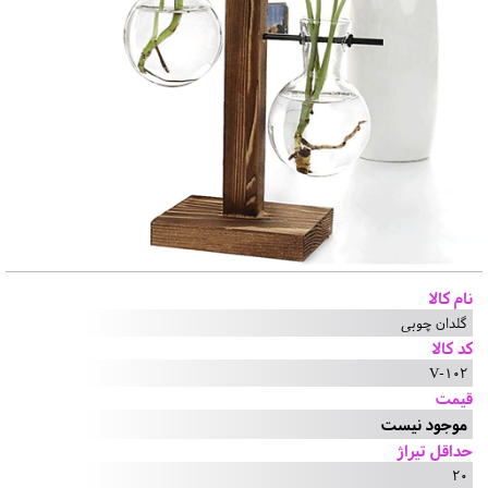
نام کالا
گلدان چوبی
کد کالا
V-102
قیمت
موجود نیست
حداقل تیراژ
20