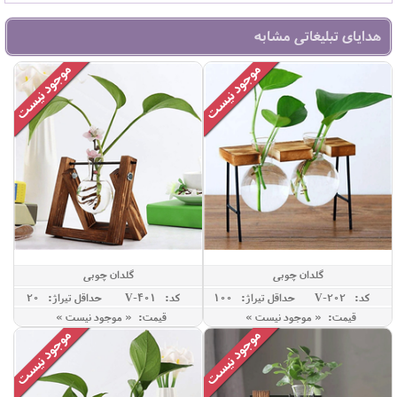
هدایای تبلیغاتی مشابه
گلدان چوبی
گلدان چوبی
کد: V-202
حداقل تيراژ: 100
کد: V-401
حداقل تيراژ: 20
قیمت: « موجود نیست »
قیمت: « موجود نیست »