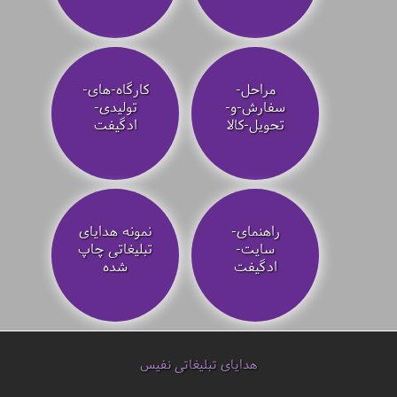
مراحل-
کارگاه-های-
سفارش-و-
تولیدی-
تحویل-کالا
ادگیفت
راهنمای-
نمونه هدایای
سایت-
تبلیغاتی چاپ
ادگیفت
شده
هدایای تبلیغاتی نفیس