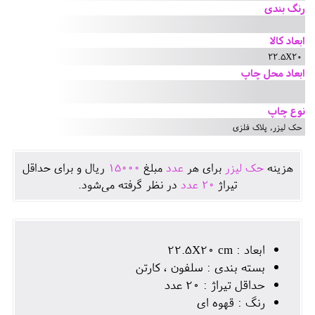
رنگ بندی
ابعاد کالا
22.5X20
ابعاد محل چاپ
نوع چاپ
حک لیزر, پلاک فلزی
هزينه
حک لیزر
برای هر
عدد
مبلغ
15000
ريال و برای حداقل
تيراژ
20
عدد
در نظر گرفته می‌شود.
ابعاد : 22.5X20 cm
بسته بندی : سلفون ، کارتن
حداقل تیراژ : 20 عدد
رنگ : قهوه ای