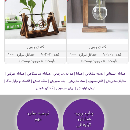
گلدان چوبی
گلدان چوبی
کد: V-101
حداقل تيراژ: 100
کد: V-402
حداقل تيراژ: 100
قیمت: « موجود نیست »
قیمت: « موجود نیست »
هدایای تبلیغاتی | هدیه تبلیغاتی | هدایا | هدایای سازمانی | هدایای نمایشگاهی | هدایای شرکتی |
هدایای مدیریتی | فلش مموری | ست مدیریتی | پک مدیریتی | ساک دستی | فلاسک و تراول ماگ |
لیوان تبلیغاتی | لیوان سرامیکی | آفتابگیر خودرو
چاپ-روی-
توصیه‌-های-
هدایای-
مهم
تبلیغاتی