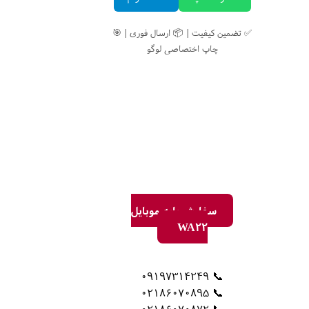
✅ تضمین کیفیت | 📦 ارسال فوری | 🎯
چاپ اختصاصی لوگو
سفارش پایه موبایل
WA22
📞 09197314249
📞 02186070895