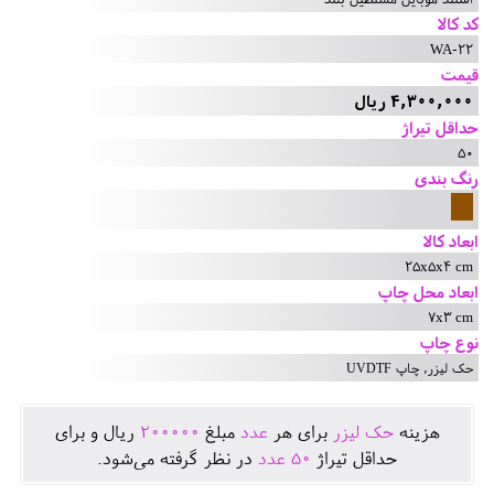
کد کالا
WA-22
قیمت
4,300,000 ریال
حداقل تیراژ
50
رنگ بندی
ابعاد کالا
25x5x4 cm
ابعاد محل چاپ
7x3 cm
نوع چاپ
حک لیزر, چاپ UVDTF
هزينه
حک لیزر
برای هر
عدد
مبلغ
200000
ريال و برای
حداقل تيراژ
50
عدد
در نظر گرفته می‌شود.