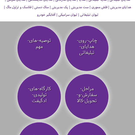
هدایای مدیریتی | فلش مموری | ست مدیریتی | پک مدیریتی | ساک دستی | فلاسک و تراول ماگ |
لیوان تبلیغاتی | لیوان سرامیکی | آفتابگیر خودرو
چاپ-روی-
توصیه‌-های-
هدایای-
مهم
تبلیغاتی
مراحل-
کارگاه-های-
سفارش-و-
تولیدی-
تحویل-کالا
ادگیفت