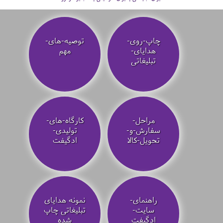
چاپ-روی-
توصیه‌-های-
هدایای-
مهم
تبلیغاتی
مراحل-
کارگاه-های-
سفارش-و-
تولیدی-
تحویل-کالا
ادگیفت
راهنمای-
نمونه هدایای
سایت-
تبلیغاتی چاپ
ادگیفت
شده