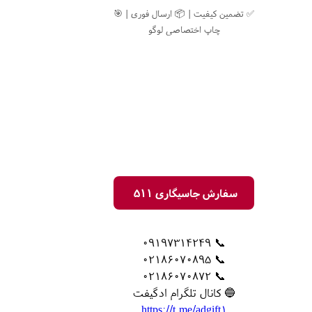
✅ تضمین کیفیت | 📦 ارسال فوری | 🎯
چاپ اختصاصی لوگو
سفارش جاسیگاری 511
📞 09197314249
📞 02186070895
📞 02186070872
🔵 کانال تلگرام ادگیفت
https://t.me/adgift1