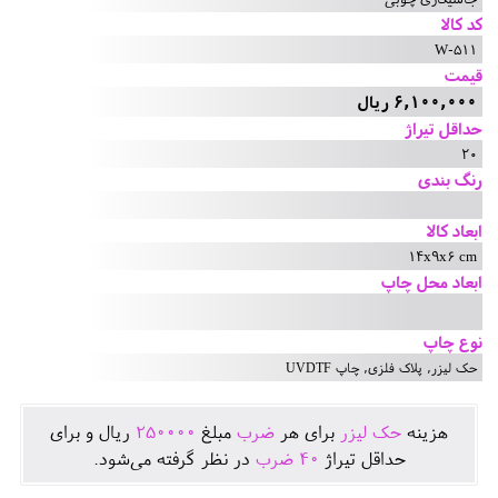
کد کالا
W-511
قیمت
6,100,000 ریال
حداقل تیراژ
20
رنگ بندی
ابعاد کالا
14x9x6 cm
ابعاد محل چاپ
نوع چاپ
حک لیزر, پلاک فلزی, چاپ UVDTF
هزينه
حک لیزر
برای هر
ضرب
مبلغ
250000
ريال و برای
حداقل تيراژ
40
ضرب
در نظر گرفته می‌شود.