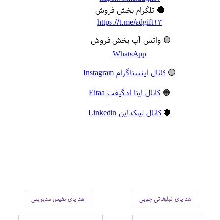
🔵 تلگرام بخش فروش
https://t.me/adgift13
🟢 واتس آپ بخش فروش
WhatsApp
🟣
کانال اینستاگرام Instagram
🟠
کانال ایتا ادگیفت Eitaa
🔴
کانال لینکداین Linkedin
هدایای تبلیغاتی چوبی
هدایای نفیس مدیریتی