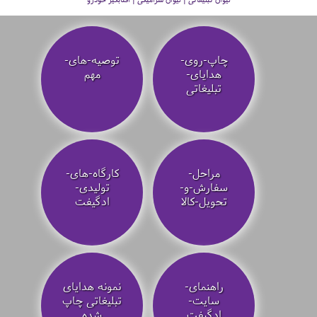
چاپ-روی-
توصیه‌-های-
هدایای-
مهم
تبلیغاتی
مراحل-
کارگاه-های-
سفارش-و-
تولیدی-
تحویل-کالا
ادگیفت
راهنمای-
نمونه هدایای
سایت-
تبلیغاتی چاپ
ادگیفت
شده