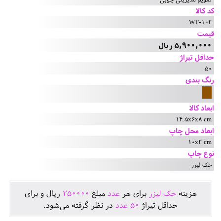
کد کالا
WT-102
قیمت
5,900,000 ریال
حداقل تیراژ
50
رنگ بندی
ابعاد کالا
14.5x6x8 cm
ابعاد محل چاپ
10x2 cm
نوع چاپ
حک لیزر
هزينه
حک لیزر
برای هر
عدد
مبلغ
250000
ريال و برای
حداقل تيراژ
50
عدد
در نظر گرفته می‌شود.