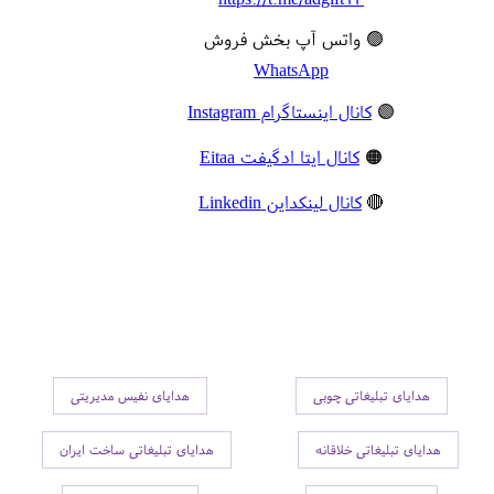
🟢 واتس آپ بخش فروش
WhatsApp
🟣
کانال اینستاگرام Instagram
🟠
کانال ایتا ادگیفت Eitaa
🔴
کانال لینکداین Linkedin
هدایای تبلیغاتی چوبی
هدایای نفیس مدیریتی
هدایای تبلیغاتی خلاقانه
هدایای تبلیغاتی ساخت ایران