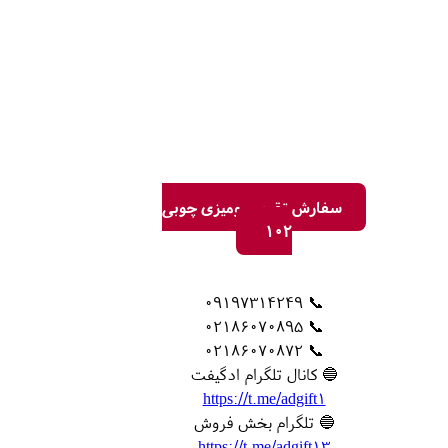
سفارش تقویم رومیزی چوبی
102
📞 09197314249
📞 02186070895
📞 02186070872
🔵 کانال تلگرام ادگیفت
https://t.me/adgift1
🔵 تلگرام بخش فروش
https://t.me/adgift13