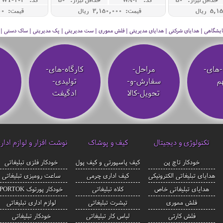
قیمت: 3,150,000 ريال
قیمت: 4,900,000 ريال
 نمایشگاهی | هدایای شرکتی | هدایای مدیریتی | فلش مموری | ست مدیریتی | پک مدیریتی | ساک دستی | فلا
-های-
مراحل-
کارگاه-های-
م
سفارش-و-
تولیدی-
تحویل-کالا
ادگیفت
تکنولوژی و دیجیتال
کیف و پوشاک
نوشت افزار و لوازم ادار
خودکار تاچ پن
کیف پاسپورتی و کیف پول
خودکار فلزی تبلیغاتی
هدایای تبلیغاتی الکترونیکی
کیف اداری چرمی
ساعت رومیزی تبلیغاتی
هدایای تبلیغاتی خاص
کلاه تبلیغاتی
خودکار پورتوک PORTOK
فلش مموری
تیشرت تبلیغاتی
لوازم اداری تبلیغاتی
فلش کارتی
لباس کار تبلیغاتی
خودکار تبلیغاتی