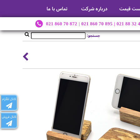
ست قیمت
درباره شرکت
تماس با ما
021 860 70 872
|
021 860 70 895
|
021 88 32 
جستجو:
کانال تلگرام
کانال فروش