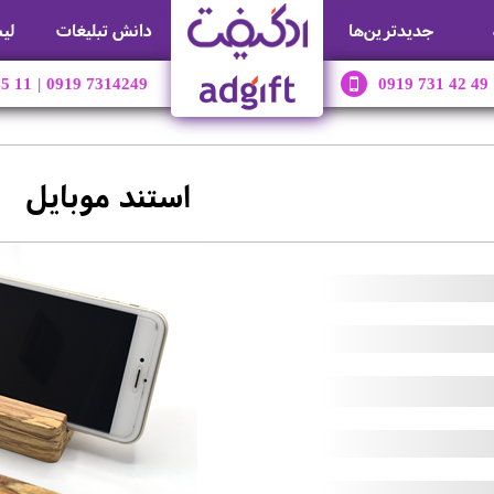
جديدترين‌ها
دانش تبلیغات
لی
45 11
|
0919 7314249
0919 731 42 49
استند موبایل