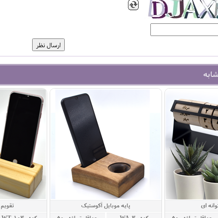
شابه
وانه ای
پایه موبایل آکوستیک
تقویم 
حداقل تيراژ: 50
کد: WA-3
حداقل تيراژ: 50
کد: WT-103