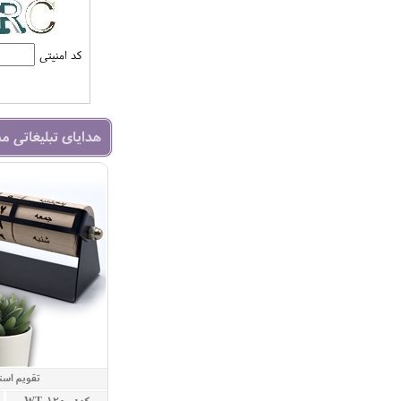
کد امنیتی
هدایای تبلیغاتی م
تقویم است
کد: WT-120