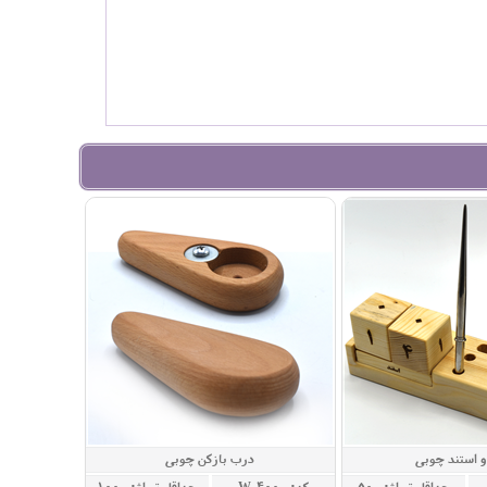
و استند چوبی
درب بازکن چوبی
حداقل تيراژ: 50
کد: W-400
حداقل تيراژ: 100