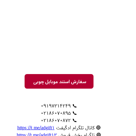
سفارش استند موبایل چوبی
📞 09197314249
📞 02186070895
📞 02186070872
🔵 کانال تلگرام ادگیفت
https://t.me/adgift1
🔵 تلگرام بخش فروش
https://t.me/adgift13