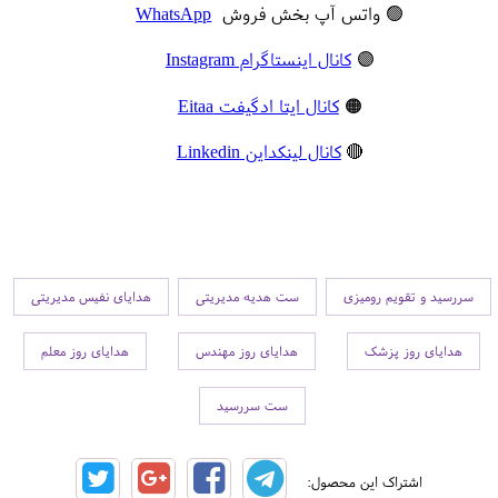
🟢 واتس آپ بخش فروش
WhatsApp
🟣
کانال اینستاگرام Instagram
🟠
کانال ایتا ادگیفت Eitaa
🔴
کانال لینکداین Linkedin
سررسید و تقویم رومیزی
ست هدیه مدیریتی
هدایای نفیس مدیریتی
هدایای روز پزشک
هدایای روز مهندس
هدایای روز معلم
ست سررسید
اشتراک این محصول: