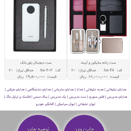
ست زنانه مانیکور و آیینه
ست دیجیتال پاوربانک
کد: Set-48
حداقل تيراژ: 20
کد: Set-303
حداقل تيراژ: 20
قیمت: 12,000,000 ريال
قیمت: 19,500,000 ريال
هدایای تبلیغاتی | هدیه تبلیغاتی | هدایا | هدایای سازمانی | هدایای نمایشگاهی | هدایای شرکتی |
هدایای مدیریتی | فلش مموری | ست مدیریتی | پک مدیریتی | ساک دستی | فلاسک و تراول ماگ |
لیوان تبلیغاتی | لیوان سرامیکی | آفتابگیر خودرو
چاپ-روی-
توصیه‌-های-