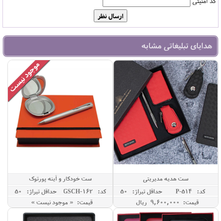
کد امنیتی
هدایای تبلیغاتی مشابه
ست هدیه مدیریتی
ست خودکار و آینه پورتوک
کد: P-514
حداقل تيراژ: 50
کد: GSCH-162
حداقل تيراژ: 50
قیمت: 9,600,000 ريال
قیمت: « موجود نیست »