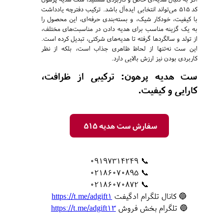
کد 515 می‌تواند انتخابی ایده‌آل باشد. ترکیب دفترچه یادداشت
با کیفیت، خودکار شیک، و بسته‌بندی حرفه‌ای، این محصول را
به یک گزینه مناسب برای هدیه دادن در مناسبت‌های مختلف،
از تولد و سالگردها گرفته تا هدیه‌های شرکتی، تبدیل کرده است.
این ست نه‌تنها از لحاظ ظاهری جذاب است، بلکه از نظر
کاربردی بودن نیز ارزش بالایی دارد.
ست هدیه پرهون: ترکیبی از ظرافت،
کارایی و کیفیت.
سفارش ست هدیه 515
📞 09197314249
📞 02186070895
📞 02186070872
🔵 کانال تلگرام ادگیفت
https://t.me/adgift1
🔵 تلگرام بخش فروش
https://t.me/adgift13