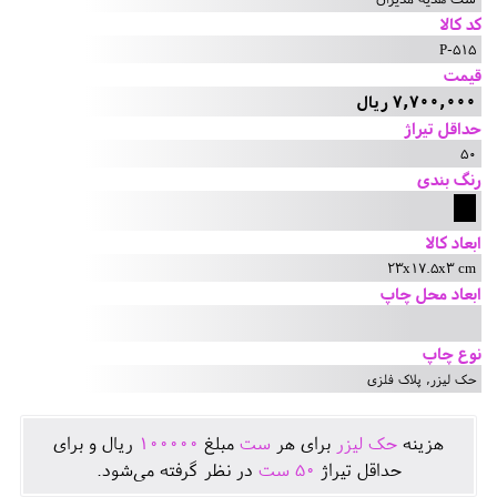
کد کالا
P-515
قیمت
7,700,000 ریال
حداقل تیراژ
50
رنگ بندی
ابعاد کالا
23x17.5x3 cm
ابعاد محل چاپ
نوع چاپ
حک لیزر, پلاک فلزی
هزينه
حک لیزر
برای هر
ست
مبلغ
100000
ريال و برای
حداقل تيراژ
50
ست
در نظر گرفته می‌شود.