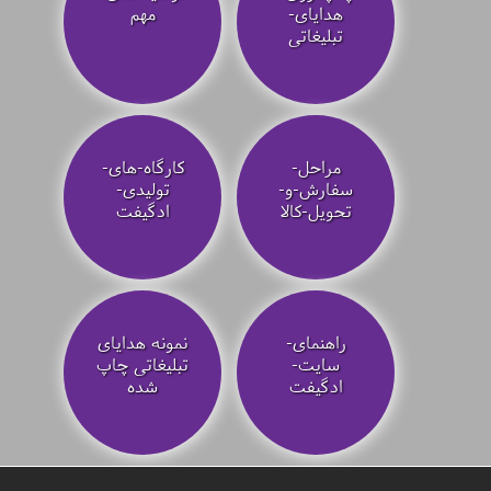
هدایای-
مهم
تبلیغاتی
مراحل-
کارگاه-های-
سفارش-و-
تولیدی-
تحویل-کالا
ادگیفت
راهنمای-
نمونه هدایای
سایت-
تبلیغاتی چاپ
ادگیفت
شده