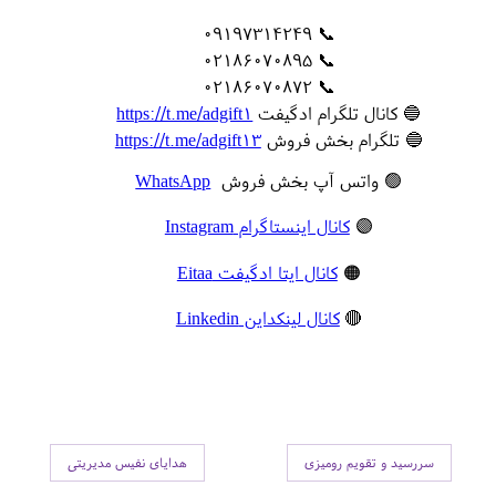
📞 09197314249
📞 02186070895
📞 02186070872
🔵 کانال تلگرام ادگیفت
https://t.me/adgift1
🔵 تلگرام بخش فروش
https://t.me/adgift13
🟢 واتس آپ بخش فروش
WhatsApp
🟣
کانال اینستاگرام Instagram
🟠
کانال ایتا ادگیفت Eitaa
🔴
کانال لینکداین Linkedin
سررسید و تقویم رومیزی
هدایای نفیس مدیریتی