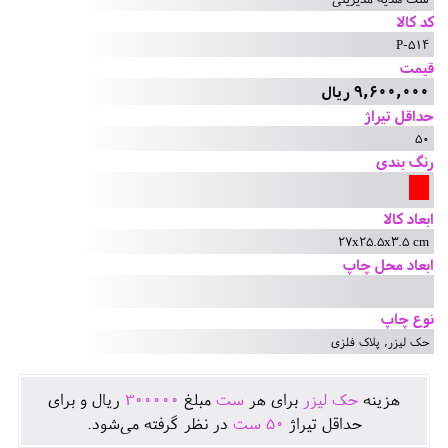
کد کالا
P-514
قیمت
9,600,000 ریال
حداقل تیراژ
50
رنگ بندی
ابعاد کالا
27x25.5x3.5 cm
ابعاد محل چاپ
نوع چاپ
حک لیزر, پلاک فلزی
هزينه
حک لیزر
برای هر
ست
مبلغ
300000
ريال و برای
حداقل تيراژ
50
ست
در نظر گرفته می‌شود.