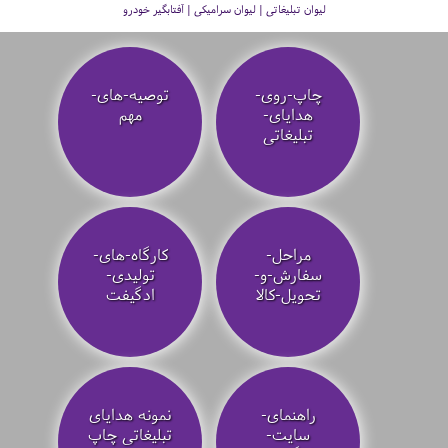
لیوان تبلیغاتی | لیوان سرامیکی | آفتابگیر خودرو
چاپ-روی-
توصیه‌-های-
هدایای-
مهم
تبلیغاتی
مراحل-
کارگاه-های-
سفارش-و-
تولیدی-
تحویل-کالا
ادگیفت
راهنمای-
نمونه هدایای
سایت-
تبلیغاتی چاپ