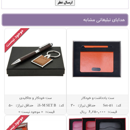
هدایای تبلیغاتی مشابه
ست یادداشت و خودکار
ست خودکار و جاکلیدی
کد: Set-51
حداقل تيراژ: 30
کد: GS-M SET B
حداقل تيراژ: 50
قیمت: 6,250,000 ريال
قیمت: « موجود نیست »