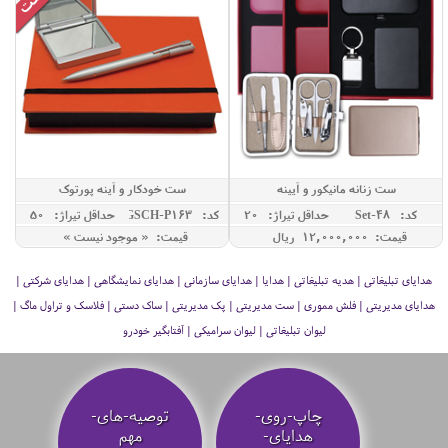
ست زنانه مانیکور و آیینه
ست خودکار و آینه پورتوک
کد: Set-48
حداقل تيراژ: 20
کد: GSCH-P163
حداقل تيراژ: 50
قیمت: 12,000,000 ريال
قیمت: « موجود نیست »
هدایای تبلیغاتی | هدیه تبلیغاتی | هدایا | هدایای سازمانی | هدایای نمایشگاهی | هدایای شرکتی |
هدایای مدیریتی | فلش مموری | ست مدیریتی | پک مدیریتی | ساک دستی | فلاسک و تراول ماگ |
لیوان تبلیغاتی | لیوان سرامیکی | آفتابگیر خودرو
چاپ-روی-
توصیه‌-های-
هدایای-
مهم