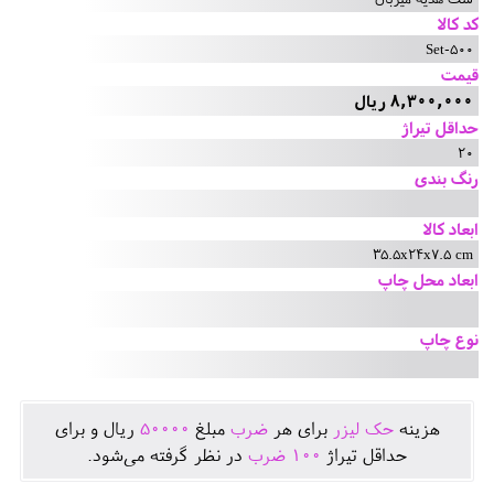
کد کالا
Set-500
قیمت
8,300,000 ریال
حداقل تیراژ
20
رنگ بندی
ابعاد کالا
35.5x24x7.5 cm
ابعاد محل چاپ
نوع چاپ
هزينه
حک لیزر
برای هر
ضرب
مبلغ
50000
ريال و برای
حداقل تيراژ
100
ضرب
در نظر گرفته می‌شود.