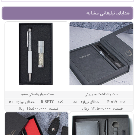
هدایای تبلیغاتی مشابه
ست یادداشت مدیریتی
ست سواروفسکی سفید
کد: P-517
حداقل تيراژ: 50
کد: R-SETC
حداقل تيراژ: 50
قیمت: 12,500,000 ريال
قیمت: 15,500,000 ريال