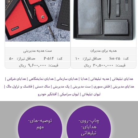
هدیه برای مدیران
ست هدیه مدیریتی
کد: Set-25
حداقل تيراژ: 10
کد: P-514
حداقل تيراژ: 50
قیمت: 30,500,000 ريال
قیمت: 9,600,000 ريال
هدایای تبلیغاتی | هدیه تبلیغاتی | هدایا | هدایای سازمانی | هدایای نمایشگاهی | هدایای شرکتی |
هدایای مدیریتی | فلش مموری | ست مدیریتی | پک مدیریتی | ساک دستی | فلاسک و تراول ماگ |
لیوان تبلیغاتی | لیوان سرامیکی | آفتابگیر خودرو
چاپ-روی-
توصیه‌-های-
هدایای-
مهم
تبلیغاتی