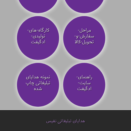
مراحل-
کارگاه-های-
سفارش-و-
تولیدی-
تحویل-کالا
ادگیفت
راهنمای-
نمونه هدایای
سایت-
تبلیغاتی چاپ
ادگیفت
شده
هدایای تبلیغاتی نفیس