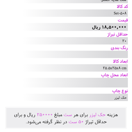
کد کالا
Set-508
قیمت
18,500,000 ریال
حداقل تیراژ
20
رنگ بندی
ابعاد کالا
25.5x25x8 cm
ابعاد محل چاپ
نوع چاپ
حک لیزر
هزينه
حک لیزر
برای هر
ست
مبلغ
250000
ريال و برای
حداقل تيراژ
50
ست
در نظر گرفته می‌شود.