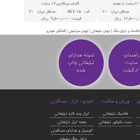
ه
گلدان میناکاری 16 سانت
حداقل تيراژ: 20
کد: HLT-15
حداقل تيراژ: 30
قیمت: 9,500,000 ريال
سک و تراول ماگ | لیوان تبلیغاتی | لیوان سرامیکی | آفتابگیر خودرو
راهنمای-
نمونه هدایای
سایت-
تبلیغاتی چاپ
ادگیفت
شده
ی
ورزش و سلامت
خودرو ، ابزار ، مسافرتی
فلاسک تبلیغاتی
ابزار چند کاره تبلیغاتی
ست مانیکور تبلیغاتی
جعبه ابزار تبلیغاتی
اتومبیل و هدایای مسافرتی
تراول ماگ تبلیغاتی