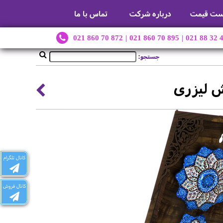
ست قیمت
درباره شرکت
تماس با ما
021 860 70 872
|
021 860 70 895
|
021 88 32 
جستجو:
ش لیزری
کانال تلگرام
کانال فروش