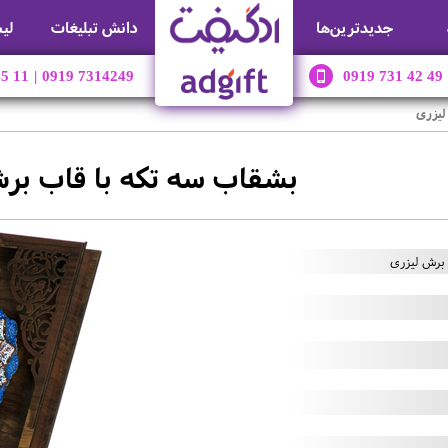
جديدترين‌ها
دانش تبلیغات
لی
45 11
|
0919 7314249
0919 731 42 49
لیزری
بشقاب سه تکه با قاب بر
برش لیزری