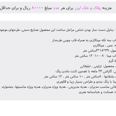
هزينه
پلاک و حک لیزر
برای هر
عدد
مبلغ
80000
ريال و برای حداقل 
 : بدلیل دست ساز بودن تمامی مراحل ساخت این محصول صنایع دستی، طرحهای موجود و
 سه تکه میناکاری به همراه قاب چوبی طرحدار
 مس , میناکاری
3سانتی متر
- 10- 12 سانتی متر
د محصول: تزئینی , تبلیغاتی
اهه با تضمین ثابت ماندن رنگ
تر , 10 سانتی متر , 12 سانتی متر
ا با رنگ بندی و طراحی بسیار زیبا و لاکچری
غاتی مناسب مدیران ، هدیه مدیریتی ، هدیه ویژه مدیران، هدیه ویژه مناسبتها، جشنواره، ی
رت ضمانت و شناسنامه هنری