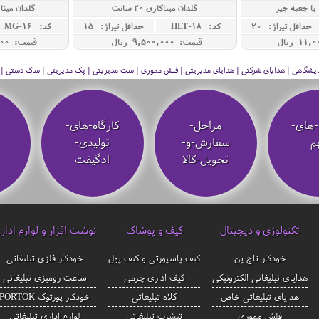
گلدان میناکاری 20 سانت
گلدان مینا 20 سانت با جعب
حداقل تيراژ: 20
کد: HLT-18
حداقل تيراژ: 15
کد: MG-16
قیمت: 9,500,000 ريال
قیمت: 12,500,000 ريال
 نمایشگاهی | هدایای شرکتی | هدایای مدیریتی | فلش مموری | ست مدیریتی | پک مدیریتی | ساک دستی | فلا
-های-
مراحل-
کارگاه-های-
م
سفارش-و-
تولیدی-
تحویل-کالا
ادگیفت
تکنولوژی و دیجیتال
کیف و پوشاک
نوشت افزار و لوازم ادار
خودکار تاچ پن
کیف پاسپورتی و کیف پول
خودکار فلزی تبلیغاتی
هدایای تبلیغاتی الکترونیکی
کیف اداری چرمی
ساعت رومیزی تبلیغاتی
هدایای تبلیغاتی خاص
کلاه تبلیغاتی
خودکار پورتوک PORTOK
فلش مموری
تیشرت تبلیغاتی
لوازم اداری تبلیغاتی