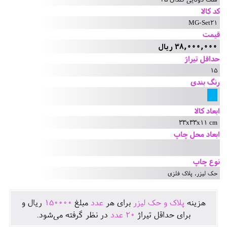
کد کالا
MG-Set21
قیمت
38,000,000 ریال
حداقل تیراژ
15
رنگ بندی
ابعاد کالا
33x33x11 cm
ابعاد محل چاپ
نوع چاپ
حک لیزر, پلاک فلزی
هزينه
پلاک و حک لیزر
برای هر
عدد
مبلغ
150000
ريال و
برای حداقل تيراژ
20
عدد
در نظر گرفته می‌شود.