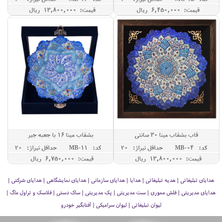
قیمت: 6,450,000 ريال
قیمت: 13,800,000 ريال
قاب بشقاب مینا 30 سانتی
بشقاب مینا 16 با جعبه جیر
کد: MB-04
حداقل تيراژ: 20
کد: MB-11
حداقل تيراژ: 20
قیمت: 13,800,000 ريال
قیمت: 6,750,000 ريال
هدایای تبلیغاتی | هدیه تبلیغاتی | هدایا | هدایای سازمانی | هدایای نمایشگاهی | هدایای شرکتی |
هدایای مدیریتی | فلش مموری | ست مدیریتی | پک مدیریتی | ساک دستی | فلاسک و تراول ماگ |
لیوان تبلیغاتی | لیوان سرامیکی | آفتابگیر خودرو