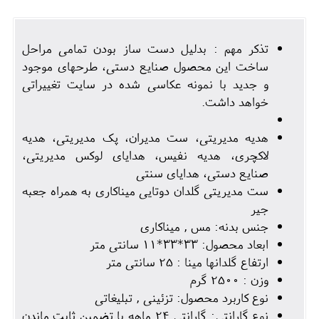
تذکر مهم : بدلیل دست ساز بودن تمامی مراحل
ساخت این محصول صنایع دستی، طرحهای موجود
و جدید با نمونه عکاسی شده در سایت تغییراتی
خواهد داشت.
هدیه مدیریتی، ست مدیران، پک مدیریتی، هدیه
لاکچری، هدیه نفیس، هدایای لوکس مدیریتی،
صنایع دستی، هدایای سنتی
ست مدیریتی گلدان دوتایی میناکاری به همراه جعبه
جیر
جنس بدنه: مس , میناکاری
ابعاد محصول: 33*33*11 سانتی متر
ارتفاع گلدانها مینا : 25 سانتی متر
وزن : 2500 گرم
نوع کاربرد محصول: تزئینی , تبلیغاتی
نوع گارانتی: گارانتی 24 ماهه با تضمین ثابت ماندن