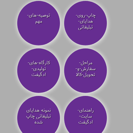
چاپ-روی-
توصیه‌-های-
هدایای-
مهم
تبلیغاتی
مراحل-
کارگاه-های-
سفارش-و-
تولیدی-
تحویل-کالا
ادگیفت
راهنمای-
نمونه هدایای
سایت-
تبلیغاتی چاپ
ادگیفت
شده