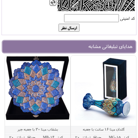
کد امنیتی
هدایای تبلیغاتی مشابه
گلدان مینا 16 سانت با جعبه
بشقاب مینا 30 با جعبه جیر
کد: MG-15
حداقل تيراژ: 20
کد: MB-14
حداقل تيراژ: 20