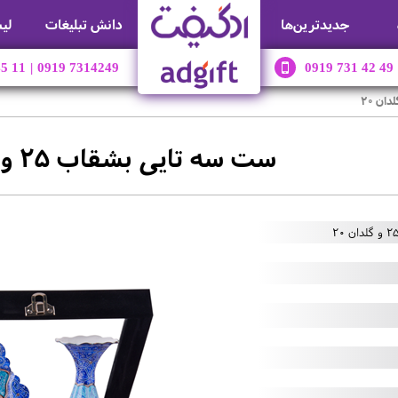
جديدترين‌ها
دانش تبلیغات
لی
45 11
|
0919 7314249
0919 731 42 49
ست سه تایی بشقاب 25 و گلدان 20