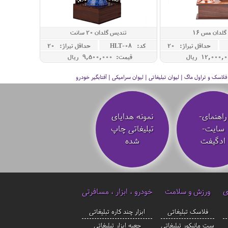
لدان مس 16
تندیس گلدان 20 سانت
حداقل تيراژ: 20
کد: HLT-08
حداقل تيراژ: 20
قیمت: 9,500,000 ريال
سک و تراول ماگ | لیوان تبلیغاتی | لیوان سرامیکی | آفتابگیر خودرو
راهنمای-
نمونه هدایای
سایت-
تبلیغاتی چاپ
ادگیفت
شده
ی
ورزش و سلامت
خودرو ، ابزار ، مسافرتی
فلاسک تبلیغاتی
ابزار چند کاره تبلیغاتی
ست مانیکور تبلیغاتی
جعبه ابزار تبلیغاتی