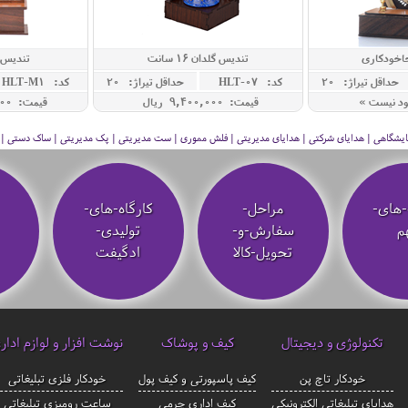
جاخودکاری
تندیس گلدان 16 سانت
تندیس گ
حداقل تيراژ: 20
کد: HLT-07
حداقل تيراژ: 20
کد: HLT-M1
ود نیست »
قیمت: 9,400,000 ريال
قیمت: 12,000,000 ريال
 نمایشگاهی | هدایای شرکتی | هدایای مدیریتی | فلش مموری | ست مدیریتی | پک مدیریتی | ساک دستی | فلا
-های-
مراحل-
کارگاه-های-
م
سفارش-و-
تولیدی-
تحویل-کالا
ادگیفت
تکنولوژی و دیجیتال
کیف و پوشاک
نوشت افزار و لوازم ادار
خودکار تاچ پن
کیف پاسپورتی و کیف پول
خودکار فلزی تبلیغاتی
هدایای تبلیغاتی الکترونیکی
کیف اداری چرمی
ساعت رومیزی تبلیغاتی