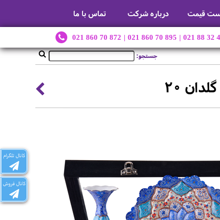
ست قیمت
درباره شرکت
تماس با ما
021 860 70 872
|
021 860 70 895
|
021 88 32 
جستجو:
کانال تلگرام
کانال فروش