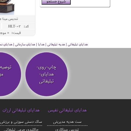
تندیس مینا 
کد: HLT-02
قیمت: « موج
هدایای تبلیغاتی | هدیه تبلیغاتی | هدایا | هدایای سازمانی | هدایای
چاپ-روی-
توصیه‌
هدایای-
مه
تبلیغاتی
هدایای تبلیغاتی نفیس
هدایای تبلیغاتی ارزان
ست هدیه مدیریتی
ساک دستی سوزنی و برزنتی
تندیس میناکاری
جاکلیدی چرمی تبلیغاتی