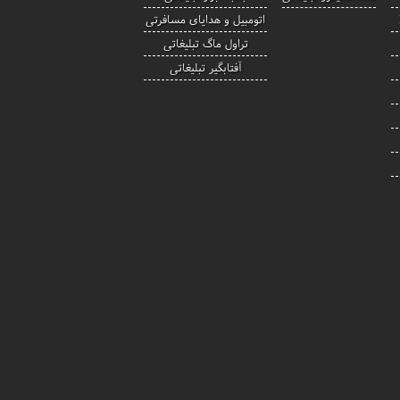
اتومبیل و هدایای مسافرتی
تراول ماگ تبلیغاتی
آفتابگیر تبلیغاتی