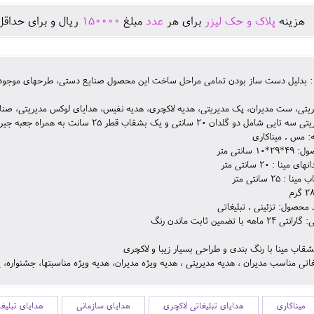
هزينه
پلاک و حک لیزر
برای هر
عدد
مبلغ
150000
ريال و برای حداقل
 : بدلیل دست ساز بودن تمامی مراحل ساخت این محصول صنایع دستی، طرحهای موجود و
یتی، ست مدیران، پک مدیریتی، هدیه لاکچری، هدیه نفیس، هدایای لوکس مدیریتی، صنا
امل دو گلدان 20 سانتی و یک بشقاب قطر 25 سانت به همراه جعبه جیر
 مس , میناکاری
1 سانتی متر
 مینا : 20 سانتی متر
: 25 سانتی متر
د محصول: تزئینی , تبلیغاتی
اهه با تضمین ثابت ماندن رنگ
شقاب مینا با رنگ بندی و طراحی بسیار زیبا و لاکچری
غاتی مناسب مدیران ، هدیه مدیریتی ، هدیه ویژه مدیران، هدیه ویژه مناسبتها، جشنواره، ی
میناکاری
هدایای تبلیغاتی لاکچری
هدایای سازمانی
هدایای تبلیغ