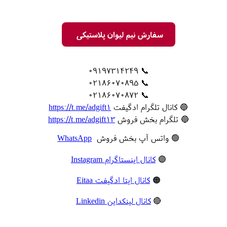
سفارش نیم لیوان پلاستیکی
📞 09197314249
📞 02186070895
📞 02186070872
🔵 کانال تلگرام ادگیفت
https://t.me/adgift1
🔵 تلگرام بخش فروش
https://t.me/adgift13
🟢 واتس آپ بخش فروش
WhatsApp
🟣
کانال اینستاگرام Instagram
🟠
کانال ایتا ادگیفت Eitaa
🔴
کانال لینکداین Linkedin