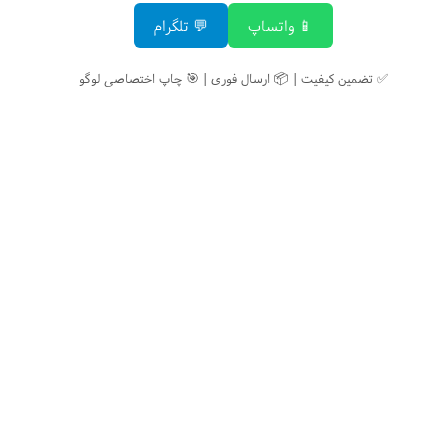
📱 واتساپ
💬 تلگرام
✅ تضمین کیفیت | 📦 ارسال فوری | 🎯 چاپ اختصاصی لوگو