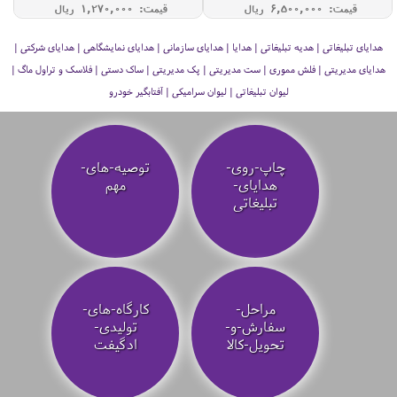
قیمت: 6,500,000 ريال
قیمت: 1,270,000 ريال
هدایای تبلیغاتی | هدیه تبلیغاتی | هدایا | هدایای سازمانی | هدایای نمایشگاهی | هدایای شرکتی |
هدایای مدیریتی | فلش مموری | ست مدیریتی | پک مدیریتی | ساک دستی | فلاسک و تراول ماگ |
لیوان تبلیغاتی | لیوان سرامیکی | آفتابگیر خودرو
چاپ-روی-
توصیه‌-های-
هدایای-
مهم
تبلیغاتی
مراحل-
کارگاه-های-
سفارش-و-
تولیدی-
تحویل-کالا
ادگیفت