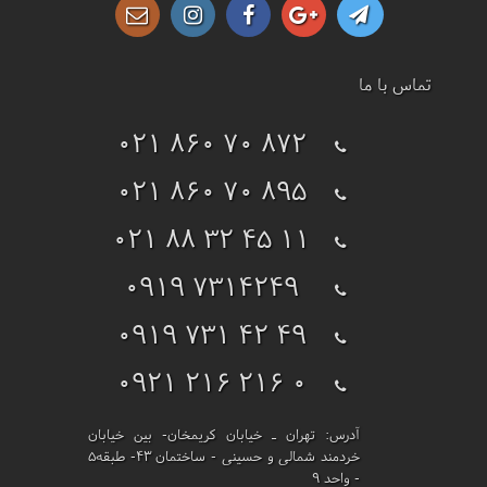
تماس با ما
021 860 70 872
021 860 70 895
021 88 32 45 11
0919 7314249
0919 731 42 49
0921 216 216 0
آدرس:
تهران ـ خیابان کریمخان- بین خیابان
خردمند شمالی و حسینی - ساختمان 43- طبقه5
- واحد 9