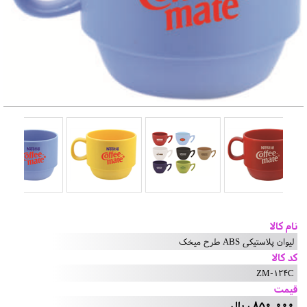
نام کالا
لیوان پلاستیکی ABS طرح میخک
کد کالا
ZM-124C
قیمت
850,000 ریال