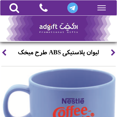
لیوان پلاستیکی ABS طرح میخک