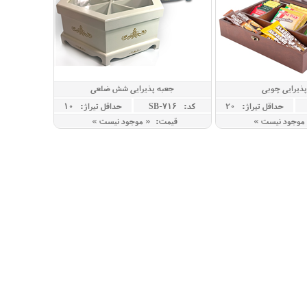
ذیرایی چوبی
جعبه پذیرایی شش ضلعی
حداقل تيراژ: 20
کد: SB-716
حداقل تيراژ: 10
موجود نیست »
قیمت: « موجود نیست »