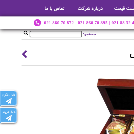
ست قیمت
درباره شرکت
تماس با ما
021 860 70 872
|
021 860 70 895
|
021 88 32 
جستجو:
س
کانال تلگرام
کانال فروش