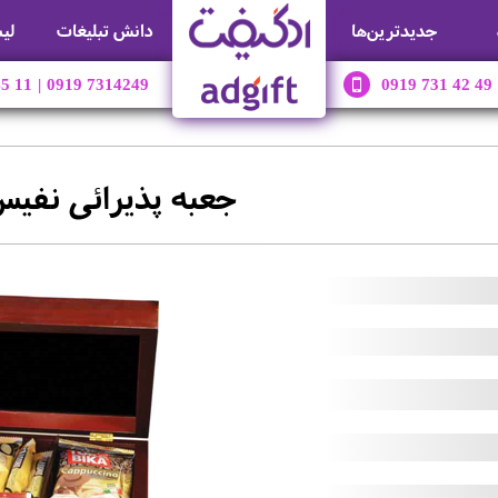
جديدترين‌ها
دانش تبلیغات
لی
45 11
|
0919 7314249
0919 731 42 49
جعبه پذیرائی نفی