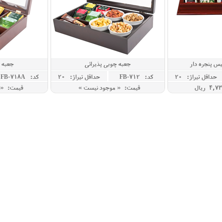
یس پنجره دار
جعبه چوبی پذیرائی
جعبه پ
حداقل تيراژ: 20
کد: FB-712
حداقل تيراژ: 20
کد: FB-718A
قیمت: « موجود نیست »
قیمت: « 