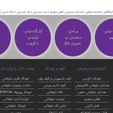
 نمایشگاهی | هدایای شرکتی | هدایای مدیریتی | فلش مموری | ست مدیریتی | پک مدیریتی | ساک دستی | فلا
-های-
مراحل-
کارگاه-های-
م
سفارش-و-
تولیدی-
تحویل-کالا
ادگیفت
تکنولوژی و دیجیتال
کیف و پوشاک
نوشت افزار و لوازم ادار
خودکار تاچ پن
کیف پاسپورتی و کیف پول
خودکار فلزی تبلیغاتی
هدایای تبلیغاتی الکترونیکی
کیف اداری چرمی
ساعت رومیزی تبلیغاتی
هدایای تبلیغاتی خاص
کلاه تبلیغاتی
خودکار پورتوک PORTOK
فلش مموری
تیشرت تبلیغاتی
لوازم اداری تبلیغاتی
فلش کارتی
لباس کار تبلیغاتی
خودکار تبلیغاتی
فلش مموری اختصاصی
کیف تبلیغاتی
موس پد