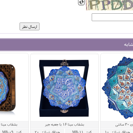
شابه
نتی
بشقاب مینا 16 با جعبه جیر
بشقاب مینا 25 با قاب برش لیزر
حداقل تيراژ: 10
کد: MB-11
حداقل تيراژ: 20
کد: MB-09