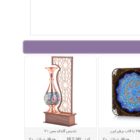
تندیس گلدان مس 20
حداقل تيراژ: 20
کد: HLT-M2
حداقل تيراژ: 20