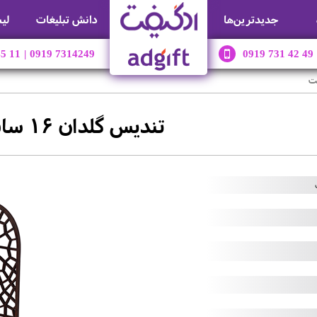
جديدترين‌ها
دانش تبلیغات
لی
45 11
|
0919 7314249
0919 731 42 49
تندیس گلدان 16 سانت