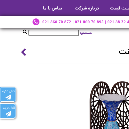
ست قیمت
درباره شرکت
تماس با ما
021 860 70 872
|
021 860 70 895
|
021 88 32 
جستجو:
کانال تلگرام
کانال فروش