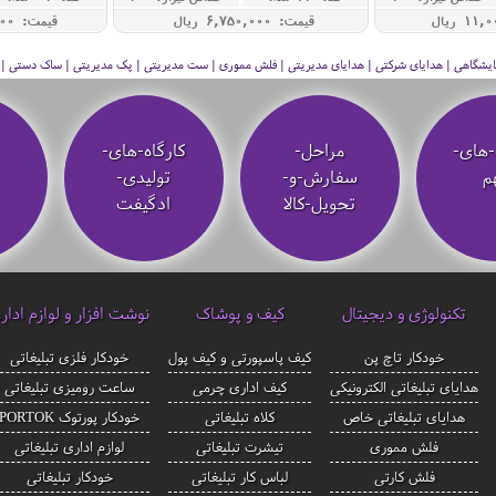
قیمت: 6,750,000 ريال
قیمت: 93,000,000 ريال
 نمایشگاهی | هدایای شرکتی | هدایای مدیریتی | فلش مموری | ست مدیریتی | پک مدیریتی | ساک دستی | فلا
-های-
مراحل-
کارگاه-های-
م
سفارش-و-
تولیدی-
تحویل-کالا
ادگیفت
تکنولوژی و دیجیتال
کیف و پوشاک
نوشت افزار و لوازم ادار
خودکار تاچ پن
کیف پاسپورتی و کیف پول
خودکار فلزی تبلیغاتی
هدایای تبلیغاتی الکترونیکی
کیف اداری چرمی
ساعت رومیزی تبلیغاتی
هدایای تبلیغاتی خاص
کلاه تبلیغاتی
خودکار پورتوک PORTOK
فلش مموری
تیشرت تبلیغاتی
لوازم اداری تبلیغاتی
فلش کارتی
لباس کار تبلیغاتی
خودکار تبلیغاتی