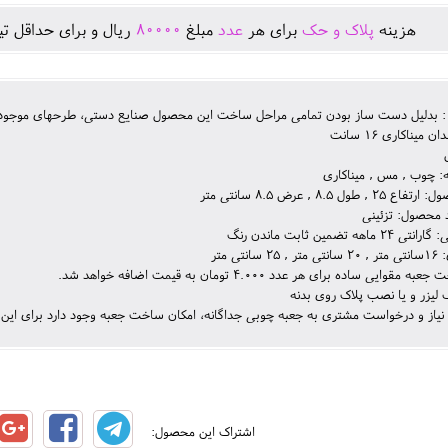
هزينه
پلاک و حک
برای هر
عدد
مبلغ
80000
ريال و برای حداقل تي
 : بدلیل دست ساز بودن تمامی مراحل ساخت این محصول صنایع دستی، طرحهای موجود و
میناکاری 16 سانت
: چوب , مس , میناکاری
, طول 8.5 , عرض 8.5 سانتی متر
د محصول: تزئینی
 ماهه تضمین ثابت ماندن رنگ
انتی متر
قوایی ساده برای هر عدد 4.000 تومان به قیمت اضافه خواهد شد.
لیزر و یا نصب پلاک روی بدنه
نیاز و درخواست مشتری به جعبه چوبی جداگانه، امکان ساخت جعبه وجود دارد برای ای
اشتراک این محصول: