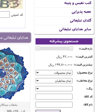
کتب نفیس و پتینه
جعبه پذیرایی
کد امنیتی
گلدان تبلیغاتی
سایر هدایای تبلیغاتی
هدایای تبلیغاتی م
جستجوی پیشرفته
بازه قیمت:
42,000 ریال
کمترین قیمت:
199,700,000 ریال
بیشترین قیمت:
نوع محصول:
نوع مخاطب:
رنگ:
کد کالا:
نام کالا:
بشقاب میناکاری 30 سا
کد: MB-14B