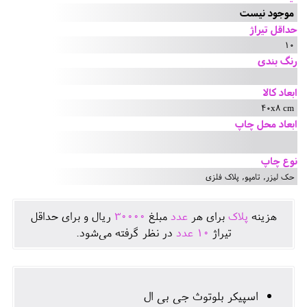
موجود نیست
حداقل تیراژ
10
رنگ بندی
ابعاد کالا
40x8 cm
ابعاد محل چاپ
نوع چاپ
حک لیزر, تامپو, پلاک فلزی
هزينه
پلاک
برای هر
عدد
مبلغ
30000
ريال و برای حداقل
تيراژ
10
عدد
در نظر گرفته می‌شود.
اسپیکر بلوتوث جی بی ال