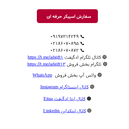
سفارش اسپیکر حرفه ای
📞 09197314249
📞 02186070895
📞 02186070872
🔵 کانال تلگرام ادگیفت
https://t.me/adgift1
🔵 تلگرام بخش فروش
https://t.me/adgift13
🟢 واتس آپ بخش فروش
WhatsApp
🟣
کانال اینستاگرام Instagram
🟠
کانال ایتا ادگیفت Eitaa
🔴
کانال لینکداین Linkedin