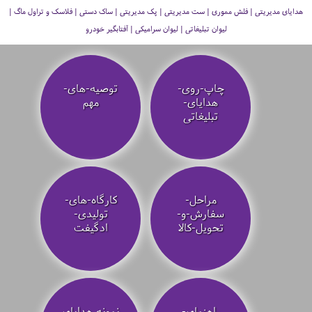
هدایای مدیریتی | فلش مموری | ست مدیریتی | پک مدیریتی | ساک دستی | فلاسک و تراول ماگ |
لیوان تبلیغاتی | لیوان سرامیکی | آفتابگیر خودرو
چاپ-روی-
توصیه‌-های-
هدایای-
مهم
تبلیغاتی
مراحل-
کارگاه-های-
سفارش-و-
تولیدی-
تحویل-کالا
ادگیفت
راهنمای-
نمونه هدایای