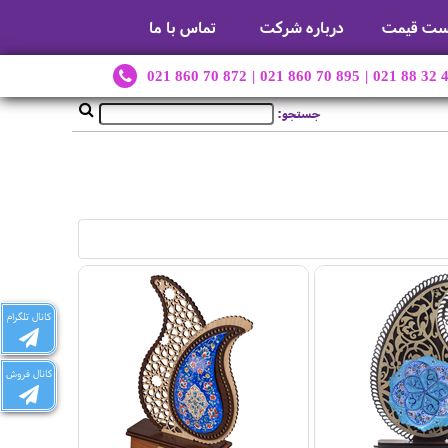
ست قیمت
درباره شرکت
تماس با ما
021 860 70 872
|
021 860 70 895
|
021 88 32 
جستجو:
کانال تلگرام
کانال فروش