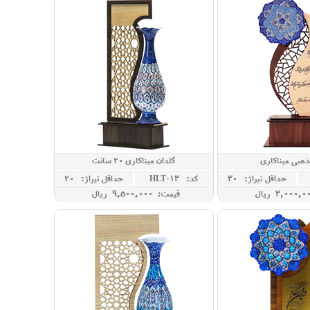
هبی میناکاری
گلدان میناکاری 20 سانت
حداقل تيراژ: 30
کد: HLT-13
حداقل تيراژ: 20
قیمت: 9,500,000 ريال