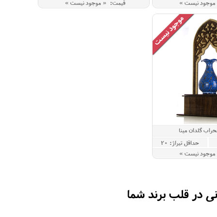
موجود نیست »
قیمت: « موجود نیست »
راب گلدان مینا
حداقل تيراژ: 20
 موجود نيست »
نی در قلب برند شما