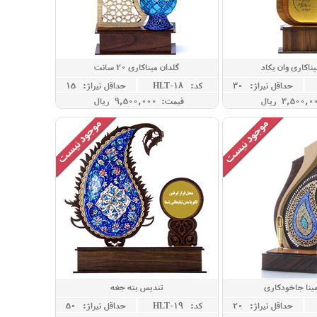
ناکاری وان یکاد
گلدان میناکاری 20 سانت
حداقل تيراژ: 30
کد: HLT-18
حداقل تيراژ: 15
قیمت: 9,500,000 ريال
ینا جاخودکاری
تندیس بته جغه
حداقل تيراژ: 20
کد: HLT-19
حداقل تيراژ: 50