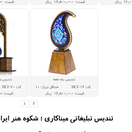
قیمت: 16,500,000 ريال
قیمت: « 
تندیس بته جغه
تندیس مح
کد: HLT-16
حداقل تيراژ: 10
کد: HLT-20
قيمت: 16,500,000 ريال
قيمت: «
1
2
تندیس تبلیغاتی میناکاری ؛ شکوه هنر ایرا