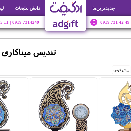
جديدترين‌ها
دانش تبلیغات
لی
45 11
|
0919 7314249
0919 731 42 49
تندیس میناکاری
پیش فرض