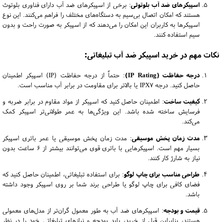
اسپیکرهای ضد آب بلوتوثی
: برخی از اسپیکرهای ضد آب دارای فناوری بلوتوث
هستند که امکان اتصال بی‌سیم به دستگاه‌های مختلف را فراهم می‌کنند. این نوع
اسپیکرها به کاربران این امکان را می‌دهند که از اسپیکر به صورت راحت و بدون
سیم استفاده کنند.
نکات مهم در خرید اسپیکر ضد آب تبلیغاتی:
درجه حفاظت (IP Rating)
: حتماً از درجه حفاظت (IP) اسپیکر اطمینان
حاصل کنید. درجه IPX7 یا بالاتر برای مقاومت در برابر آب مناسب است.
کیفیت ساخت
: اطمینان حاصل کنید که اسپیکر از مواد مقاوم در برابر ضربه و
فرسایش ساخته شده باشد. این ویژگی‌ها به عمر طولانی‌تر اسپیکر کمک
می‌کند.
مدت زمان پخش موسیقی
: مدت زمان پخش موسیقی یا عمر باتری اسپیکر
بسیار مهم است. اسپیکرهایی با باتری قوی می‌توانند بیشتر از ۶ ساعت بدون
نیاز به شارژ کار کنند.
طراحی مناسب برای چاپ لوگو
: برای استفاده تبلیغاتی، اطمینان حاصل کنید که
فضای کافی برای چاپ لوگو یا طراحی برند شما بر روی اسپیکر وجود داشته
باشد.
قیمت و بودجه
: اسپیکرهای ضد آب به طور معمول گران‌تر از مدل‌های معمولی
هستند، بنابراین قبل از خرید، باید بودجه و نیازهای تبلیغاتی خود را در نظر