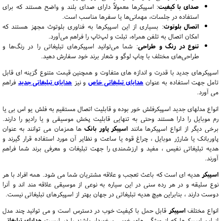
صدای با کیفیت
: اسپیکرها معمولاً دارای صدای بلند و واضح هستند که برای
استفاده در جلسات، مهمانی‌ها یا سفرها مناسب است.
اتصال بلوتوث
: بسیاری از این اسپیکرها به فناوری بلوتوث مجهز هستند که
امکان اتصال به تلفن همراه، تبلت و لپ‌تاپ را فراهم می‌آورد.
تنوع در رنگ و طراحی
: شما می‌توانید اسپیکرهای تبلیغاتی را در رنگ‌ها و
طراحی‌های مختلف با چاپ لوگو و شعار برند خود سفارش دهید.
اسپیکرهای جدید با قدرت و اندازه های متفاوت و همچنین قیمت متنوع گزینه ای قابل
تامل جهت استفاده به عنوان
هدایای تبلیغاتی خاص
و نیز
هدایای تبلیغاتی جدید
فراهم
می آورد.
انواع مدلهای جدید اسپیکرفلش خور بوده و قابلیت اتصال مستقیم به فلش یو اس بی یا
رم موبایل را دارا هستند وحتی به تنهایی قابلیت پخش موسیقی و یا رادیو را دارند.
برخی دیگر از انواع اسپیکرها مانند
اسپیکر پاور بانک
ها همزمان می توانند به عنوان
پاوربانک یا شارژر موبایل ، چراغ قوه یا ساعت و نظایر آن مورد استفاده قرار گیرند و
هدیه تبلیغاتی نفیس ، مفید و ارزشمندی را جهت تبلیغات و معرفی برند شما فراهم
آورند.
اسپیکر
هدیه ای است که باعث تعجب و علاقه مشتریان شما می شود. همه افراد با هر
نوع سلیقه و در هر رده سنی در این سیاره به نوعی از موسیقی علاقه مند اند و آنرا
دوست دارند ، بنابراین هیچ هدیه تبلیغاتی در جهان بهتر از اسپیکرهای تبلیغاتی نیست.
انواع مختلف
اسپیکر
قابل حمل با کیفیت خوب در دسترس است و می توانید چند مدل
از این اسپیکرها که از ویژگی های خوبی برخوردار باشند را در لیست
هدایای تبلیغاتی