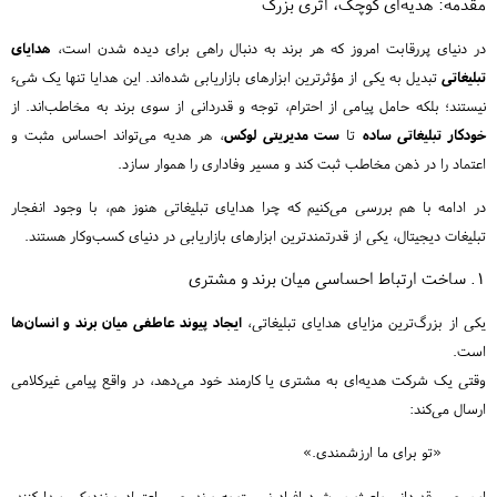
مقدمه: هدیه‌ای کوچک، اثری بزرگ
در دنیای پررقابت امروز که هر برند به دنبال راهی برای دیده شدن است،
هدایای
تبلیغاتی
تبدیل به یکی از مؤثرترین ابزارهای بازاریابی شده‌اند. این هدایا تنها یک شیء
نیستند؛ بلکه حامل پیامی از احترام، توجه و قدردانی از سوی برند به مخاطب‌اند. از
خودکار تبلیغاتی ساده
تا
ست مدیریتی لوکس
، هر هدیه می‌تواند احساس مثبت و
اعتماد را در ذهن مخاطب ثبت کند و مسیر وفاداری را هموار سازد.
در ادامه با هم بررسی می‌کنیم که چرا هدایای تبلیغاتی هنوز هم، با وجود انفجار
تبلیغات دیجیتال، یکی از قدرتمندترین ابزارهای بازاریابی در دنیای کسب‌وکار هستند.
۱. ساخت ارتباط احساسی میان برند و مشتری
یکی از بزرگ‌ترین مزایای هدایای تبلیغاتی،
ایجاد پیوند عاطفی میان برند و انسان‌ها
است.
وقتی یک شرکت هدیه‌ای به مشتری یا کارمند خود می‌دهد، در واقع پیامی غیرکلامی
ارسال می‌کند:
«تو برای ما ارزشمندی.»
این حس قدردانی باعث می‌شود افراد نسبت به برند حس اعتماد و نزدیکی پیدا کنند.