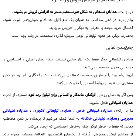
در نهایت،
هدایای تبلیغاتی به شکل غیرمستقیم منجر به افزایش فروش می‌شوند.
وقتی برند در ذهن مخاطب به عنوان یک نام قابل اعتماد و خوش‌رفتار تثبیت شود،
احتمال خرید مجدد یا معرفی به دیگران افزایش می‌یابد.
به‌عبارت دیگر، هر هدیه تبلیغاتی نوعی سرمایه‌گذاری بلندمدت در رشد برند است.
جمع‌بندی نهایی
هدایای تبلیغاتی دیگر فقط یک ابزار جانبی نیستند، بلکه بخش اصلی و احساسی از
بازاریابی مدرن محسوب می‌شوند.
آن‌ها پیام برند را از طریق احساسات منتقل می‌کنند، باعث ماندگاری نام برند در ذهن
مشتری می‌شوند و روابط انسانی را تقویت می‌کنند.
پس اگر به دنبال روشی
اثرگذار، ماندگار و انسانی برای تبلیغ برند خود
هستید، از قدرت
هدایای تبلیغاتی
غافل نشوید.
ما با ارائه‌ی
هدایای تبلیغاتی خاص
،
هدایای تبلیغاتی لاکچری
،
هدایای تبلیغاتی
مدیریتی
و
هدایای تبلیغاتی خلاقانه
به شما کمک می‌کنیم تا برندتان در ذهن مخاطب
بماند، نه فقط به خاطر لوگو، بلکه به‌خاطر احساسی که ایجاد می‌کند.
از هدایای لوکس مدیریتی گرفته تا پک‌های اقتصادی، AdGift همیشه همراه برند