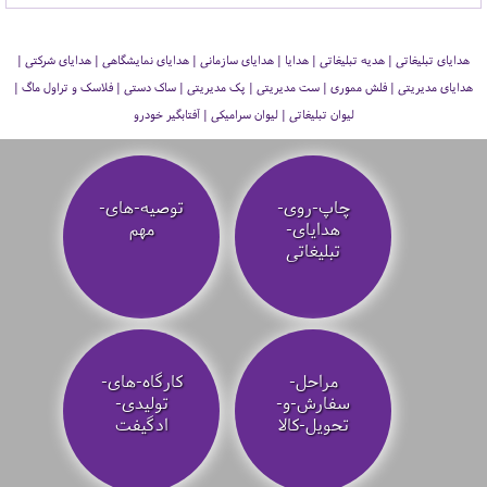
هدایای تبلیغاتی | هدیه تبلیغاتی | هدایا | هدایای سازمانی | هدایای نمایشگاهی | هدایای شرکتی |
هدایای مدیریتی | فلش مموری | ست مدیریتی | پک مدیریتی | ساک دستی | فلاسک و تراول ماگ |
لیوان تبلیغاتی | لیوان سرامیکی | آفتابگیر خودرو
چاپ-روی-
توصیه‌-های-
هدایای-
مهم
تبلیغاتی
مراحل-
کارگاه-های-
سفارش-و-
تولیدی-
تحویل-کالا
ادگیفت