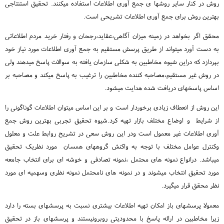
روش در کنار سایر روشها ی جمع آوری اطلاعات استفاده میکنند. تحقیق استنتاجی
بهترین روش برای جمع آوری اطلاعات تشریحی است.
محقق اگر بخواهد در زمینه میزان آگاهی،عقاید،رجحان و رفتار خرید مردم اطلاعاتی
به دست آورد میتواند از طریق پرسش مستقیم به جمع آوری اطلاعات مورد نیاز خود
بپردازد که دراین شیوه مخاطبین به شکلی سازمان یافته به سوالات پاسخ میدهند ولی
در روش غیر مستقیم،مصاحبه کننده مخاطبین را ترغیب به پاسخ میکند و مصاحبه بر
اساس پاسخهای دریافت شده هدایت میشود.
این روش از انعطاف زیادی برخوردار است و بر این اساس میتوان اطلاعات گوناگونی را
از شرایط و اوضاع مختلف بازار تهیه کرد.شیوه تحقیق تجربی بهترین روش جمع
آوری اطلاعات غیر معمول است ودر این روش سعی در تشریح روابط علت و معلول
وکنترل عوامل مختلف با توجه به واکنش گروههای همسان مورد نظریک تحقیق
میباشد. درانواع نمونه های محتمل ،نمونه تصادفی و خوشه ای برای انتخاب جامعه
مورد تحقیق انتخاب میشوند و در نمونه های نامحتمل نمونه نظری وسهمیه ای مورد
نظر محقق قرار میگیرد.
معمولا پرسشهای باز امکان تهیه اطلاعات بیشتری نسبت به پرسشهای بسته را دارد
زیرا مخاطبین در ارائه پاسخ با محدودیتی روبرونیستند و پرسشهای باز در تحقیق