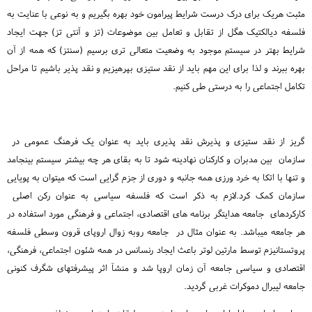
مثبت هریک برای درک درست شرایط پیرامون خود بهره بگیریم و به نوعی با عنایت به
فلسفه دیالکتیک هگل از تقابل و تعامل بین موضوعات (تز و آنتی تز) جهت ایجاد
شرایط بهتر در سیستم موجود به وضعیت متعالی تری برسیم (سنتز) که همه از آن
بهره ببرند و لذا برای این مهم باید از نقد ستیزی بپرهیزیم و نقد پذیر باشیم تا مراحل
تکامل اجتماعی را به درستی طی کنیم.
گریز از نقد ستیزی و پذیرش نقد پذیری باید به عنوان یک فرهنگ عمومی در
سازمان بین مدبران و کارکنان نهادینه شود تا به بقای هر چه بیشتر سیستم بینجامد
و تنها با اتکا به خرد ورزی همه جانبه و دوری از جزم گرایی است که میتوان به پویایی
سازمان کمک کرد.لازم به ذکر است که فلسفه سیاسی به عنوان رکن اصلی
کارکردهای جامعه هدایتگر برنامه های اقتصادی، اجتماعی و فرهنگی مورد استفاده در
هر جامعه میباشد. به عنوان مثال در جامعه روبه زوال اروپای قرون وسطی فلسفه
پروتستانیزم توسط مارتین لوتر باعث ایجاد رنسانس در همه شئون اجتماعی، فرهنگی،
اقتصادی و سیاسی جامعه آن زمان اروپا شد و منشآ اثر پیشرفتهای شگرف کنونی
جامعه لیبرال دموکرات غربی گردید.