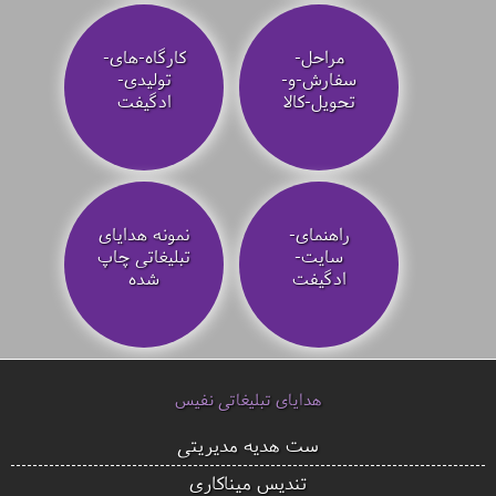
مراحل-
کارگاه-های-
سفارش-و-
تولیدی-
تحویل-کالا
ادگیفت
راهنمای-
نمونه هدایای
سایت-
تبلیغاتی چاپ
ادگیفت
شده
هدایای تبلیغاتی نفیس
ست هدیه مدیریتی
تندیس میناکاری