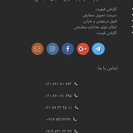
گارانتی کیفیت
سرعت تحویل سفارش
قبول مرجوعی و خرابی
امکان تولید هدایای سفارشی
گارانتی قیمت
تماس با ما
021 860 70 872
021 860 70 895
021 88 32 45 11
0919 7314249
0919 731 42 49