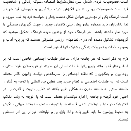
است.خصوصیات فردی شامل سن،شغل،شرایط اقتصادی،سبک زندگی و شخصیت
فرد است.خصوصیات روانی شامل انگیزش ،درک ،یادگیری و باورهای فرد خریدار
است.فرهنگ یکی از مهمترین عوامل شکل دهنده رفتار و خواسته فرد به شما میرود و
لذا بازاریابان باید همواره برای پیش بینی کالاهای جدید ، جهت گیریهای فرهنگی را
مورد نظر داشته باشند. هر فرهنگ خود از چندین خرده فرهنگ تشکیل میشود که
گروههای تشکیل دهنده آن دارای نظامهای ارزشی مشترکی هستند که بر پایه آداب و
رسوم ، عادات و تجربیات زندگی مشترک آنها استوار است.
لازم به ذکر است که هر جامعه دارای ساختار طبقات اجتماعی خاصی است که بر
اساس نظر قدما مانند راوی پاترا طبقات اصلی آن عبارتند از فرودستان فراد ستان ،
روحانیون و جنگجویان که نظام اجتماعی را سازماندهی میکنند والوین تافلر معتقد
است که این طبقات اجتماعی در نظام جدید چند قطبی بین المللی با توجه به گذار از
جامعه سنتی به جامعه مدرن به شکلی تغییر یافته که دانایی ،ثروت و قدرت را در
اختیار خود گرفته و جامعه را اداره میکنند.او معتقد است که با توجه به رشد انقلاب
الکترونیک در دنیا و کوتاهتر شدن فاصله ها با توجه به نظریه دهکده جهانی ، نگرش
به محیط پیرامون ما باید تغییر یابد و لذا بازایابی و تبلیغات نیز از این امر مستثنی
نیست.