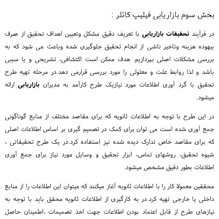
بخش سوم بازاریابی فیلیپ کاتلر :
در فرآیند
تحقیقات بازاریابی
با تعریف دقیق مشکل وتعیین اهداف تحقیق از صرف
بیهوده هزینه وتاخیر ناشی از انجام تحقیق جلوگیری شده وباعث می شود که به
بررسی مشکلات اصلی بپردازیم. هدف ممکن است اکتشافی، تشریحی و یا سببی
باشد و لذا روابط علت و معلولی را مورد بررسی قرارمی دهد.در مرحله تهیه طرح
تحقیق با گرد آوری اطلاعات مورد نیازیک طرح کارآمد به مدیران
بازاریابی
ارائه
میشود.
در این طرح با توجه به اطلاعات ثانویه که برای مقاصد مختلف از منابع گوناگونی
جمع آوری شده است می توان برای کمک در تصمیم گیری بر اساس اطلاعات اصلی
که برای مقاصد خاص تدارک دیده شده نیز استفاده کرد.در یک طرح تحقیقاتی ،
شیوه تحقیق، روشهای تماس، ابزار تحقیق و وسایل مورد نیاز برای جمع آوری
اطلاعات بطور دقیق مشخص میشود.
محققین معمولا کار را با اطلاعات ثانویه آغاز میکنند که میتوان این اطلاعات را از منابع
داخلی یا خارجی تهیه کرد.در به کارگیری از اطلاعات ثانویه محقق باید با توجه به
نیازهای طرح از قابل اعتماد بودن اطلاعات جهت اخذ تصمیمات ،اطمینان حاصل