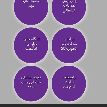
چاپ-روی-
توصیه‌-های-
هدایای-
مهم
تبلیغاتی
مراحل-
کارگاه-های-
سفارش-و-
تولیدی-
تحویل-کالا
ادگیفت
راهنمای-
نمونه هدایای
سایت-
تبلیغاتی چاپ
ادگیفت
شده