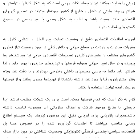
زمینی را هدایت میکنند نیز از جمله نکات مهمی است که به شکل کارتلها ، تراستها و
شرکتهای چند ملیتی در داخل و خارج از کشور موردنظر میتواند در تصمیم گیریهای
اقتصادی حائز اهمیت باشد و اغلب به شکل رسمی یا غیر رسمی در سطوح
گستردهای فعالیت دارند.
امروزه اطلاعات اقتصادی دقیق از وضعیت تجارت بین الملل و آشنایی کامل به
مقررات صادرات و واردات در سطح جهانی و دانش کافی در مورد وضعیت تراز تجاری
گشورهای مختلف از متغیرهای کلیدی تصمیمات اقتصادی جزیی نیز میباشد.شرایط
پیچیده و در حال تغییر جهانی همواره فرصتها و تهدیدهای جدیدی را بهمرا دارد و لذا
شرکتها باید دائما به برسی محیطهای داخلی وخارجی بپردازند و با دقت نظر ویژه
رفتار مشتریان و رقبا را مورد نظر داشته باشندتا از تهدیدها مصون بمانند و از فرصتها
ی پیش آمده نهایت استفاده را بکنند.
لازم به ذکر است که تمام فرصتها ممکن است برای یک شرکت مطلوب نباشد زیرا
بایستی با منابع موجود شرکت و اهداف سازمانی آن مجموعه تناسب داشته
باشد.مدیران بازاریابی برای ارزیابی دقیق این موضوی نیازمند یک سیستم اطلاع
رسانی مناسب میباشند تا اطلاعات گردآوری شده را در خصوص مسا یل
اقتصادی،سیاسی،اجتماعی،فرهنگی،تکنولوژیکی وجمعیت شناختی در مورد بازار هدف