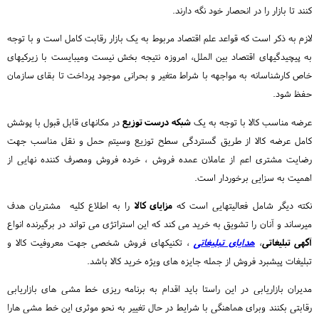
کنند تا بازار را در انحصار خود نگه دارند.
لازم به ذکر است که قواعد علم اقتصاد مربوط به یک بازار رقابت کامل است و با توجه
به پیچیدگیهای اقتصاد بین الملل، امروزه نتیجه بخش نیست ومیبایست با زیرکیهای
خاص کارشناسانه به مواجهه با شراط متغیر و بحرانی موجود پرداخت تا بقای سازمان
حفظ شود.
عرضه مناسب کالا با توجه به یک
شبکه درست توزیع
در مکانهای قابل قبول با پوشش
کامل عرضه کالا از طریق گستردگی سطح توزیع وسیتم حمل و نقل مناسب جهت
رضایت مشتری اعم از عاملان عمده فروش ، خرده فروش ومصرف کننده نهایی از
اهمیت به سزایی برخوردار است.
نکته دیگر شامل فعالیتهایی است که
مزایای کالا
را به اطلاع کلیه مشتریان هدف
میرساند و آنان را تشویق به خرید می کند که این استراتژی می تواند در برگیرنده انواع
آگهی تبلیغاتی
،
هدایای تبلیغاتی
، تکنیکهای فروش شخصی جهت معروفیت کالا و
تبلیغات پیشبرد فروش از جمله جایزه های ویژه خرید کالا باشد.
مدیران بازاریابی در این راستا باید اقدام به برنامه ریزی خط مشی های بازاریابی
رقابتی بکنند وبرای هماهنگی با شرایط در حال تغییر به نحو موثری این خط مشی هارا