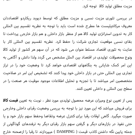
مزیت مطلق تولید کالا توجه کرد.
در بررسی تئوری مزیت نسبی و مزیت مطلق که توسط دیوید ریکاردو اقتصاددان
معروف مرکانتیلیست ها مطرح شده است باید با توجه به نظریه تقسیم بین المللی
کار به تدوین استراتژی تولید کالا هم از منظر بازار داخلی و هم بازار خارجی پرداخت تا
بقای نسبی موقعیت تجاری شرکت را حفظ کرد. نظریه تقسیم بین المللی کار با
عنایت به تئوری اقتصاد مسلط عنوان می شود که در آن سهم هر کشور از تولید کالا
ونوع محصولات تولیدی در اقتصاد بین الملل مشخص می گردد ولذا دانش و آگاهی به
این امر کمک شایانی به بنگاههای اقتصادی خواهد کرد تا وضعیت خود را در تراز
تجاری بین المللی حتی در بازار داخلی خود پیدا کنند که تشخیص این امر در صلاحیت
متخصصین امر میباشد تا با تجزیه و تحلیل اطلاعات موجود موقیت هر صنعت را در
سطح بین المللی و داخلی تعیین کنند.
پس از تعیین نوع ومیزان عرضه محصول تولیدی مورد نظر ، نوبت به تعیین
قیمت کالا
برای فروش میباشد که این مورد نیز با توجه به بررسی وضعیت رقبای داخلی وخارجی
صورت میگیرد. گاهی اوقات رقبا برای کنترل عرضه وتقاضا وحفظ سهم بازار خود و یا
حتی نفوذ در بازارهای دیگر و گرفتن سهم بازار رقبای دیگر به ترفندهای گوناگونی از
جمله پایین نگه داشتن کاذب قیمت ( DAMPING ) میپردازند تا رقبا را ازصحنه خارج