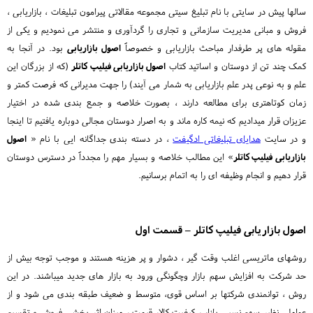
سالها پیش در سایتی با نام تبلیغ سیتی مجموعه مقالاتی پیرامون تبلیغات ، بازاریابی ،
فروش و مبانی مدیریت سازمانی و تجاری را گردآوری و منتشر می نمودیم و یکی از
مقوله های پر طرفدار مباحث بازاریابی و خصوصاََ
اصول بازاریابی
بود. در آنجا به
کمک چند تن از دوستان و اساتید کتاب
اصول بازاریابی فیلیپ کاتلر
(که از بزرگان این
علم و به نوعی پدر علم بازاریابی به شمار می آیند) را جهت مدیرانی که فرصت کمتر و
زمان کوتاهتری برای مطالعه دارند ، بصورت خلاصه و جمع بندی شده در اختیار
عزیزان قرار میدادیم که نیمه کاره ماند و به اصرار دوستان مجالی دوباره یافتیم تا اینجا
و در سایت
هدایای تبلیغاتی ادگیفت
، در دسته بندی جداگانه ایی با نام «
اصول
بازاریابی فیلیپ کاتلر
» این مطالب خلاصه و بسیار مهم را مجدداََ در دسترس دوستان
قرار دهیم و انجام وظیفه ای را به اتمام برسانیم.
اصول بازاریابی فیلیپ کاتلر – قسمت اول
روشهای ماتریسی اغلب وقت گیر ، دشوار و پر هزینه هستند و موجب توجه بیش از
حد شرکت به افزایش سهم بازار وچگونگی ورود به بازار های جدید میباشند. در این
روش ، توانمندی شرکتها بر اساس قوی، متوسط و ضعیف طبقه بندی می شود و از
عواملی نظیر سهم نسبی بازار ، کیفیت کالا، قیمت ، میزان اثر بخشی فروش و تقسیم