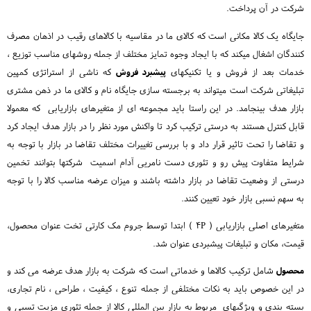
شرکت در آن پرداخت.
جایگاه یک کالا مکانی است که کالای ما در مقاسیه با کالاهای رقیب در اذهان مصرف
کنندگان اشغال میکند که با ایجاد وجوه تمایز مختلف از جمله روشهای مناسب توزیع ،
خدمات بعد از فروش و یا تکنیکهای
پیشبرد فروش
که ناشی از استراتژی کمپین
تبلیغاتی شرکت است میتواند به برجسته سازی جایگاه نام و کالای ما در ذهن مشتری
بازار هدف بینجامد. در این راستا باید مجموعه ای از متغیرهای بازاریابی که معمولا
قابل کنترل هستند به درستی ترکیب کرد تا واکنش مورد نظر را در بازار هدف ایجاد کرد
و تقاضا را تحت تاثیر قرار داد و با بررسی تغییرات مختلف تقاضا در بازار با توجه به
شرایط متفاوت پیش رو و تئوری دست نامریی آدام اسمیت شرکتها بتوانند تخمین
درستی از وضعیت تقاضا در بازار داشته باشند و میزان عرضه مناسب کالا را با توجه
به سهم نسبی بازار خود تعیین کنند.
متغیرهای اصلی بازاریابی ( 4P ) ابتدا توسط جروم مک کارتی تخت عنوان محصول،
قیمت، مکان و تبلیغات پیشبردی عنوان شد.
محصول
شامل ترکیب کالاها و خدماتی است که شرکت به بازار هدف عرضه می کند و
در این خصوص باید به نکات مختلفی از جمله تنوع ، کیفیت ، طراحی ، نام تجاری،
بسته بندی و ویژگیهای مربوط به بازار بین المللی کالا از جمله تئوری مزیت تسبی و