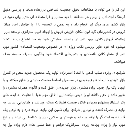
این کار را می توان با مطالعات دقیق جمعیت شناختی بازارهای هدف و بررسی دقیق
فرهنگ اجتماعی و بومی هر منطقه با دید محلی و فرا منطقه ای حتی برای نفوذ در
بازار کشور های دیگر نیز انجام داد و به نوعی با توسعه بازار با افزایش اجاد مراکز
فروش در کشورهای گوناگون امکان افزایش فروش را ایجاد کنیم.استراتژی توسعه بازار
زمانیکه فروش کالای مورد نظر در منطقه عملیاتی خود به حد اشباع یرسد اتخاذ
میشود که خود حایز بررسی نکات ویژه ای در خصوص وضعیت اقتصادی کشور مورد
نظر از منظر کلان اقتصادی و متغیرهای اقتصاد خرد والگوی مصرف جامعه هدف
میباشد.
شرکتهای برتری طلب گاهی با اتخاذ استرانژی تولید یک محصول جدید سعی در کنترل
بازار دارندو با ایجاد تنوع جدیدی در محصول اساسا صنعت جدیدی را خلق میکنند و با
ایجاد یک نیاز جدید برای مشتری بازار جدیدی را خلق کده و الگوی مصرف مشتری را
تغییر داده و حتی ذائقه او را عوض میکنند.این اتفاق مهم تنها با عنایت به ایده های
بکر استراتژیستهای مدیران خلاق صنعت
تبلیغات
ممکن میباشد و
بازاریابی
اساسا به
نیازهای مصرف کننده و توانایی شرکتها برای تامین این نیازها توجه دارد و به نوعی یک
فلسفه هدایت گر را ارائه مینماید و فرصتهای طلایی بازار را شناسا یی کرده و منابع
مورد نیاز را برای برنامه ریزی استراتژیک فراهم و خط مشی های لازم برای نیل به