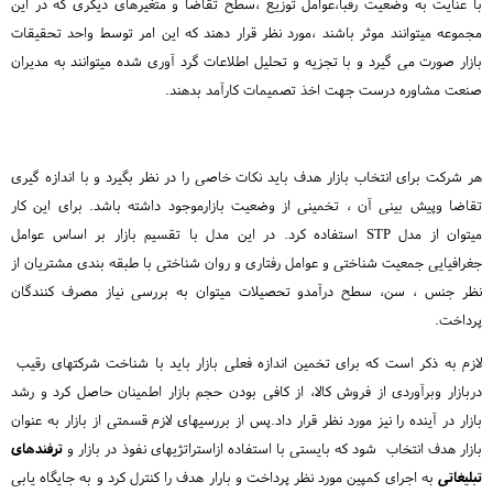
با عنایت به وضعیت رقبا،عوامل توزیع ،سطح تقاضا و متغیرهای دیگری که در این
مجموعه میتوانند موثر باشند ،مورد نظر قرار دهند که این امر توسط واحد تحقیقات
بازار صورت می گیرد و با تجزیه و تحلیل اطلاعات گرد آوری شده میتوانند به مدیران
صنعت مشاوره درست جهت اخذ تصمیمات کارآمد بدهند.
هر شرکت برای انتخاب بازار هدف باید نکات خاصی را در نظر بگیرد و با اندازه گیری
تقاضا وپیش بینی آن ، تخمینی از وضعیت بازارموجود داشته باشد. برای این کار
میتوان از مدل STP استفاده کرد. در این مدل با تقسیم بازار بر اساس عوامل
جغرافیایی جمعیت شناختی و عوامل رفتاری و روان شناختی با طبقه بندی مشتریان از
نظر جنس ، سن، سطح درآمدو تحصیلات میتوان به بررسی نیاز مصرف کنندگان
پرداخت.
لازم به ذکر است که برای تخمین اندازه فعلی بازار باید با شناخت شرکتهای رقیب
دربازار وبرآوردی از فروش کالا، از کافی بودن حجم بازار اطمینان حاصل کرد و رشد
بازار در آینده را نیز مورد نظر قرار داد.پس از بررسیهای لازم قسمتی از بازار به عنوان
بازار هدف انتخاب شود که بایستی با استفاده ازاستراتژیهای نفوذ در بازار و
ترفندهای
تبلیغاتی
به اجرای کمپین مورد نظر پرداخت و بارار هدف را کنترل کرد و به جایگاه یابی