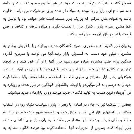
تعدیل کنند تا شرکت بتواند به حیات خود در شرایط پیچیده و دائما متغیر ادامه
دهد.سیاستهای بازاریابی با توجه به مواد ذکر شده برای هر شرکت می تواند متفاوت
باشد.به عنوان مثال شرکتی که بر یک بازار مسلط است قادر خواهد بود با توسل به
خط مشی رهبری بازار ، کنترل بازار را بدست بگیرد و میزان عرضه و تقاضا و حتی
قیمت را نیز در بازار آن محصول تعیین کند.
رهبران بازار قادرند به جستجوی مصرف کنندگان جدید بپردازند ویا با فروش بیشتر به
مشتریان قبلی خود دست به گسترش بازار بزنند.آنها می توانند با سرمایه گذاری
سنگین برای جلب مشتری رقبای خود ،سهم بازار آنها را از آن خود کنند و با ایجاد
نوآوری در کالای تولیدی خود و ارزیابیهای لازم، رقبای خود را از پای در آورند. در کنار
شرکتهای رهبر بازار، ،شرکتهای برتری طلب با استفاده ازنقاط ضعف رقبا ، نقاط قوت
خود را به درستی به کار میگیرندو با ایجاد چالشهای گوناگون در بازار هدف و رویکرد به
فن آوریهای نوین دست به تولید کالاهای جدید میزنند ووارد بازارهای جدید میشوند.
بعضی از شرکتها نیز به جای در افتادن با رهبران بازار ،سیاست دنباله روی را انتخاب
میکنند وسیاستهای بازاریابی رهبر را دنبال کرده و با حفظ سهم اندک خود در بازار به
حفظ و بقای خود میپردازند. آنها منتظر می مانند تا رهبران بازار برای کالاهای جدید،
بازار ایجاد کنند وسپس از تجربیات آنها استفاده کرده وبا عرضه کالایی مشابه به